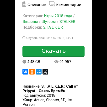
Описание
Комментарии
Категория:
Игры 2018 года
/
Экшены
/
Шутеры
/
STALKER
Подборки:
S.T.A.L.K.E.R.
Опубликованно: 6-02-2018, 14:21
Скачать
4.48 GB
91 957
Название:
S.T.A.L.K.E.R.: Call of
Pripyat - Связь Времён
Год выпуска: 2018
Жанр: Action, Shooter, 3D, 1st
Person