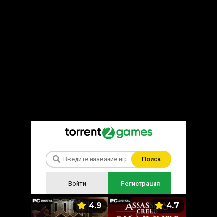
Поиск
Войти
Регистрация
5.9
4.9
4.7