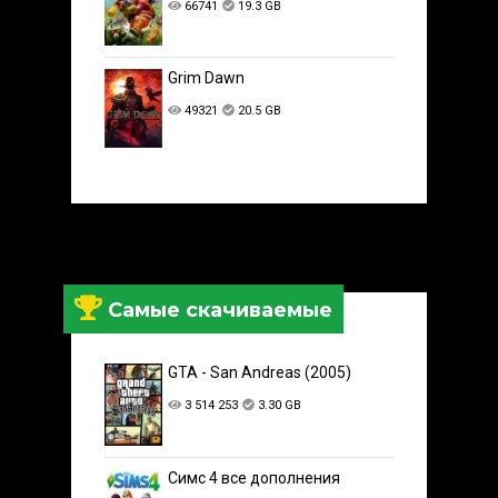
66741
19.3 GB
Grim Dawn
49321
20.5 GB
Самые скачиваемые
GTA - San Andreas (2005)
3 514 253
3.30 GB
Симс 4 все дополнения