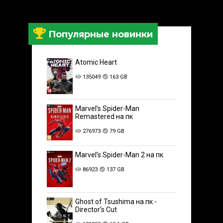
Популярные новинки
Atomic Heart
135049
163 GB
Marvel’s Spider-Man
Remastered на пк
276973
79 GB
Marvel’s Spider-Man 2 на пк
86923
137 GB
Ghost of Tsushima на пк -
Director's Cut