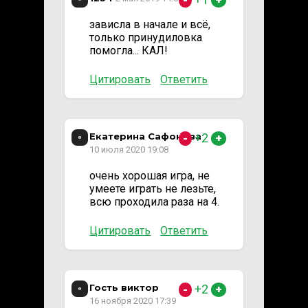
-
+
зависла в начале и всё,
только принудиловка
помогла... КАЛ!
Цитировать
Ответить
Екатерина Сафонова
+2
-
+
10 июля 2020 19:08
очень хорошая игра, не
умеете играть не лезьте,
всю проходила раза на 4.
Цитировать
Ответить
Гость виктор
+2
-
+
16 ноября 2020 17:39