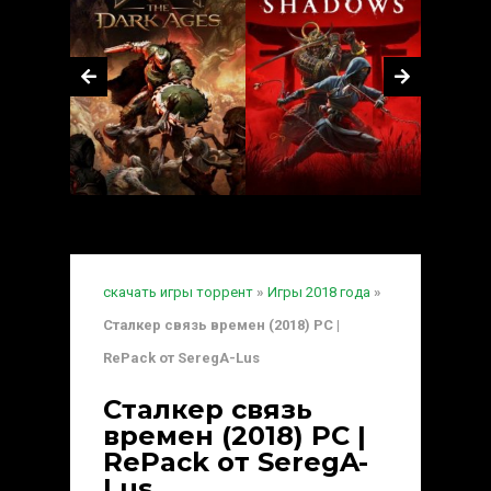
скачать игры торрент
»
Игры 2018 года
»
Сталкер связь времен (2018) PC |
RePack от SeregA-Lus
Сталкер связь
времен (2018) PC |
RePack от SeregA-
Lus