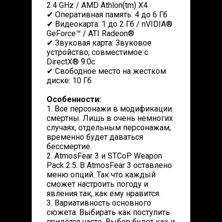
2.4 GHz / AMD Athlon(tm) X4
✔ Оперативная память: 4 до 6 Гб
✔ Видеокарта: 1 до 2 Гб / nVIDIA®
GeForce™ / ATI Radeon®
✔ Звуковая карта: Звуковое
устройство, совместимое с
DirectX® 9.0с
✔ Свободное место на жестком
диске: 10 Гб
Особенности:
1. Все персонажи в модификации
смертны. Лишь в очень немногих
случаях, отдельным персонажам,
временно будет даваться
бессмертие.
2. AtmosFear 3 и STCoP Weapon
Pack 2.5. В AtmosFear 3 оставлено
меню опций. Так что каждый
сможет настроить погоду и
явления так, как ему нравится.
3. Вариативность основного
сюжета. Выбирать как поступить
придётся часто. Выбор будет как и