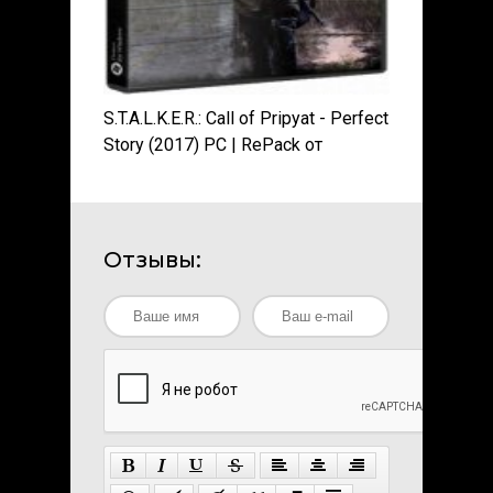
S.T.A.L.K.E.R.: Call of Pripyat - Perfect
Story (2017) PC | RePack от
SeregA-Lus
Отзывы: