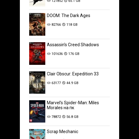
121852
65.1 GB
DOOM: The Dark Ages
82766
118 GB
Assassin's Creed Shadows
101636
176 GB
Clair Obscur: Expedition 33
63177
44.9 GB
Marvel’s Spider-Man: Miles
Morales на пк
78872
56.8 GB
Scrap Mechanic