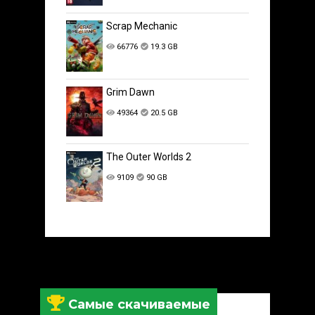
Scrap Mechanic
66776
19.3 GB
Grim Dawn
49364
20.5 GB
The Outer Worlds 2
9109
90 GB
Самые скачиваемые