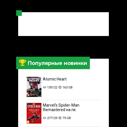
Популярные новинки
Atomic Heart
135122
163 GB
Marvel’s Spider-Man
Remastered на пк
277129
79 GB