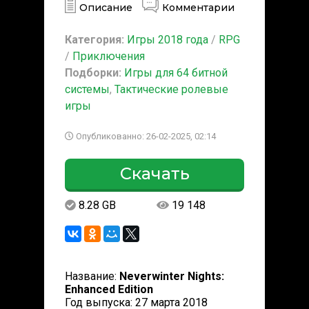
Описание
Комментарии
Категория:
Игры 2018 года
/
RPG
/
Приключения
Подборки:
Игры для 64 битной
системы
,
Тактические ролевые
игры
Опубликованно: 26-02-2025, 02:14
Скачать
8.28 GB
19 148
Название:
Neverwinter Nights:
Enhanced Edition
Год выпуска: 27 марта 2018