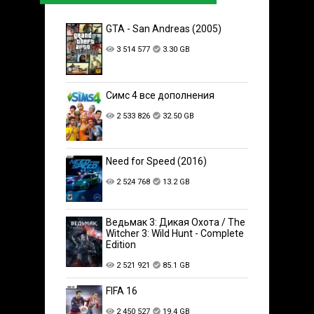
GTA - San Andreas (2005)
3 514 577
3.30 GB
Симс 4 все дополнения
2 533 826
32.50 GB
Need for Speed (2016)
2 524 768
13.2 GB
Ведьмак 3: Дикая Охота / The
Witcher 3: Wild Hunt - Complete
Edition
2 521 921
85.1 GB
FIFA 16
2 450 527
19.4 GB