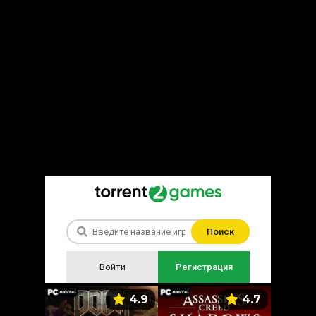
Поиск
Войти
Регистрация
5.9
4.9
4.7