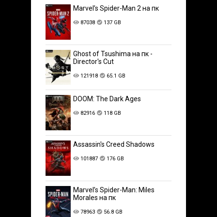
Marvel’s Spider-Man 2 на пк
87038
137 GB
Ghost of Tsushima на пк -
Director's Cut
121918
65.1 GB
DOOM: The Dark Ages
82916
118 GB
Assassin's Creed Shadows
101887
176 GB
Marvel’s Spider-Man: Miles
Morales на пк
78963
56.8 GB