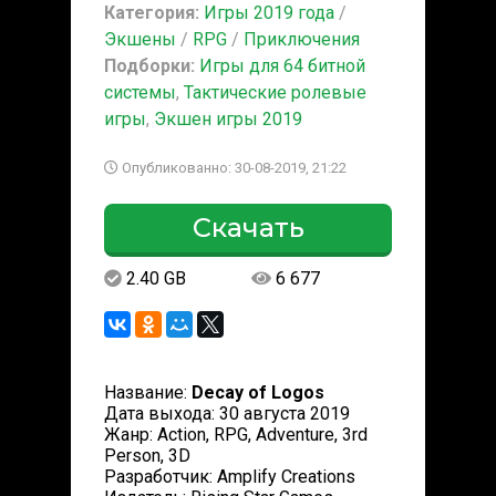
Категория:
Игры 2019 года
/
Экшены
/
RPG
/
Приключения
Подборки:
Игры для 64 битной
системы
,
Тактические ролевые
игры
,
Экшен игры 2019
Опубликованно: 30-08-2019, 21:22
Скачать
2.40 GB
6 677
Название:
Decay of Logos
Дата выхода: 30 августа 2019
Жанр: Action, RPG, Adventure, 3rd
Person, 3D
Разработчик: Amplify Creations