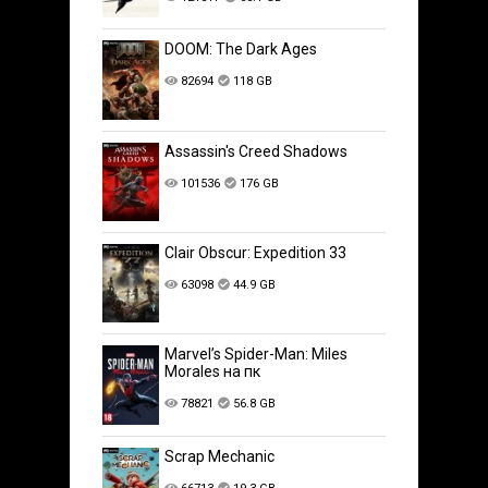
DOOM: The Dark Ages
82694
118 GB
Assassin's Creed Shadows
101536
176 GB
Clair Obscur: Expedition 33
63098
44.9 GB
Marvel’s Spider-Man: Miles
Morales на пк
78821
56.8 GB
Scrap Mechanic