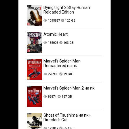
Dying Light 2 Stay Human:
Reloaded Edition
1095887
120 GB
Atomic Heart
135006
163 GB
Marvel’s Spider-Man
Remastered на пк
276906
79 GB
Marvel’s Spider-Man 2 на пк
86874
137 GB
Ghost of Tsushima на пк -
Director's Cut
121817
65.1 GB