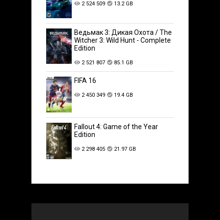
2 524 509
13.2 GB
Ведьмак 3: Дикая Охота / The
Witcher 3: Wild Hunt - Complete
Edition
2 521 807
85.1 GB
FIFA 16
2 450 349
19.4 GB
Fallout 4: Game of the Year
Edition
2 298 405
21.97 GB