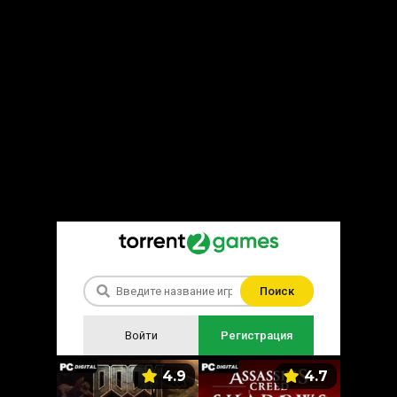
Поиск
Войти
Регистрация
5.9
4.9
4.7