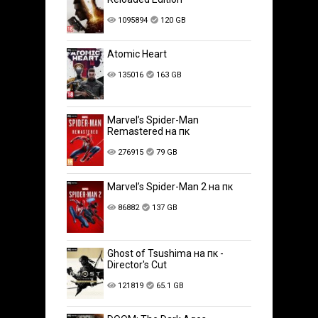
1095894
120 GB
Atomic Heart
135016
163 GB
Marvel’s Spider-Man
Remastered на пк
276915
79 GB
Marvel’s Spider-Man 2 на пк
86882
137 GB
Ghost of Tsushima на пк -
Director's Cut
121819
65.1 GB