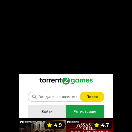
Поиск
Войти
Регистрация
5.9
4.9
4.7