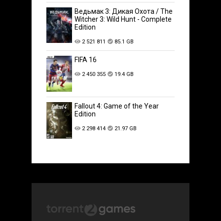
Ведьмак 3: Дикая Охота / The
Witcher 3: Wild Hunt - Complete
Edition
2 521 811
85.1 GB
FIFA 16
2 450 355
19.4 GB
Fallout 4: Game of the Year
Edition
2 298 414
21.97 GB