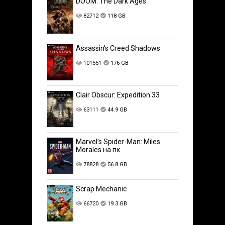
DOOM: The Dark Ages
82712
118 GB
Assassin's Creed Shadows
101551
176 GB
Clair Obscur: Expedition 33
63111
44.9 GB
Marvel’s Spider-Man: Miles
Morales на пк
78828
56.8 GB
Scrap Mechanic
66720
19.3 GB