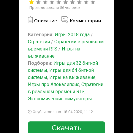
Проголосовало
56
человек
Описание
Комментарии
Категория:
Игры 2018 года
/
Стратегии
/
Стратегии в реальном
времени RTS
/
Игры на
выживание
Подборки:
Игры для 32 битной
системы
,
Игры для 64 битной
системы
,
Игры на выживание
,
Игры про Апокалипсис
,
Стратегии
в реальном времени RTS
,
Экономические симуляторы
Опубликованно: 18-04-2020, 11:12
Скачать