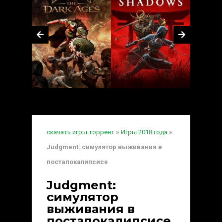
скачать игры торрент
»
Игры 2018 года
»
Judgment: симулятор выживания в
постапокалипсисе
Judgment:
симулятор
выживания в
постапокалипсисе