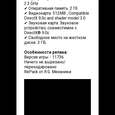
2.3 GHz
✔ Оперативная память: 2 Гб
✔ Видеокарта: 512MB , Compatible
DirectX 9.0c and shader model 3.0
✔ Звуковая карта: Звуковое
устройство, совместимое с
DirectX® 9.0с
✔ Свободное место на жестком
диске: 3 ГБ
Особенности репака:
Версия игры - 11736
Ничего не вырезано/
перекодировано
RePack от R.G. Механики