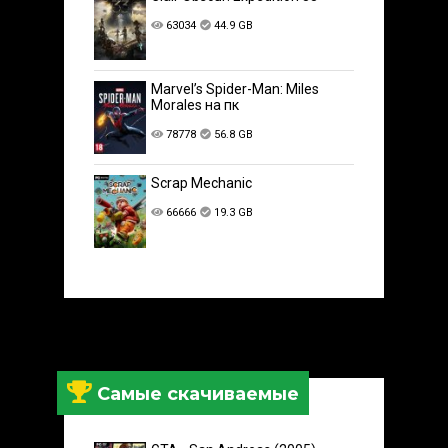
63034
44.9 GB
Marvel’s Spider-Man: Miles
Morales на пк
78778
56.8 GB
Scrap Mechanic
66666
19.3 GB
Самые скачиваемые