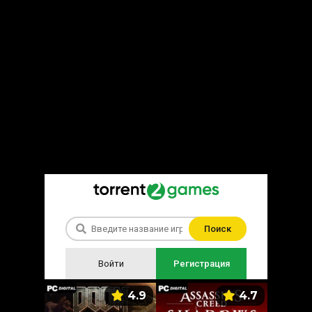
Поиск
Войти
Регистрация
5.9
4.9
4.7