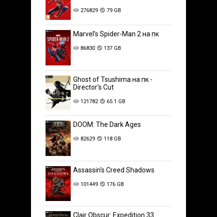
276829
79 GB
Marvel’s Spider-Man 2 на пк
86830
137 GB
Ghost of Tsushima на пк -
Director's Cut
121782
65.1 GB
DOOM: The Dark Ages
82629
118 GB
Assassin's Creed Shadows
101449
176 GB
Clair Obscur: Expedition 33