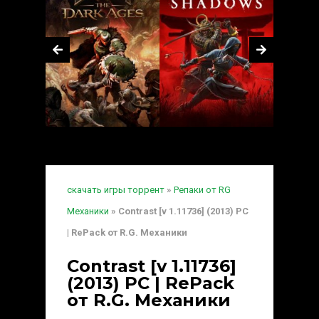
скачать игры торрент
»
Репаки от RG
Механики
» Contrast [v 1.11736] (2013) PC
| RePack от R.G. Механики
Contrast [v 1.11736]
(2013) PC | RePack
от R.G. Механики