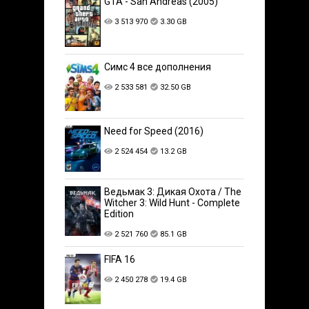
GTA - San Andreas (2005)
3 513 970
3.30 GB
Симс 4 все дополнения
2 533 581
32.50 GB
Need for Speed (2016)
2 524 454
13.2 GB
Ведьмак 3: Дикая Охота / The
Witcher 3: Wild Hunt - Complete
Edition
2 521 760
85.1 GB
FIFA 16
2 450 278
19.4 GB