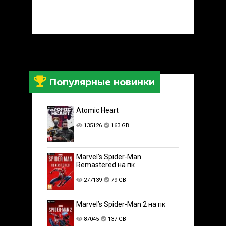
Популярные новинки
Atomic Heart
135126
163 GB
Marvel’s Spider-Man
Remastered на пк
277139
79 GB
Marvel’s Spider-Man 2 на пк
87045
137 GB