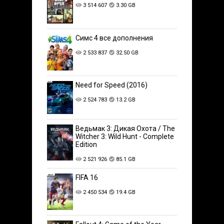
3 514 607
3.30 GB
Симс 4 все дополнения
2 533 837
32.50 GB
Need for Speed (2016)
2 524 783
13.2 GB
Ведьмак 3: Дикая Охота / The
Witcher 3: Wild Hunt - Complete
Edition
2 521 926
85.1 GB
FIFA 16
2 450 534
19.4 GB