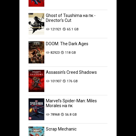
Ghost of Tsushima на пк -
Director's Cut
121921
65.1 GB
DOOM: The Dark Ages
82923
118 GB
Assassin's Creed Shadows
101907
176 GB
Marvel’s Spider-Man: Miles
Morales на пк
78968
56.8 GB
Scrap Mechanic