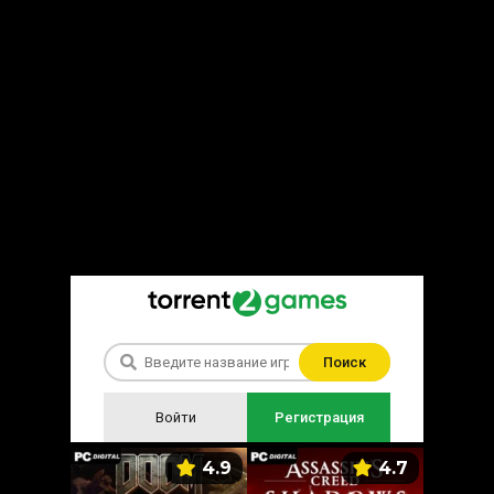
Поиск
Войти
Регистрация
5.9
4.9
4.7