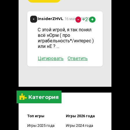
InsiderZHVL
+2
16 мая 2019 23:03
-
+
С этой игрой, я так понял
всё нОрм ( про
играбельность*/интерес )
или нЕ ? ...
Цитировать
Ответить
Категория
Топ игры
Игры 2026 года
Игры 2025 года
Игры 2024 года