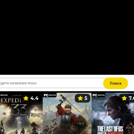
Поиск
4.4
5
7.