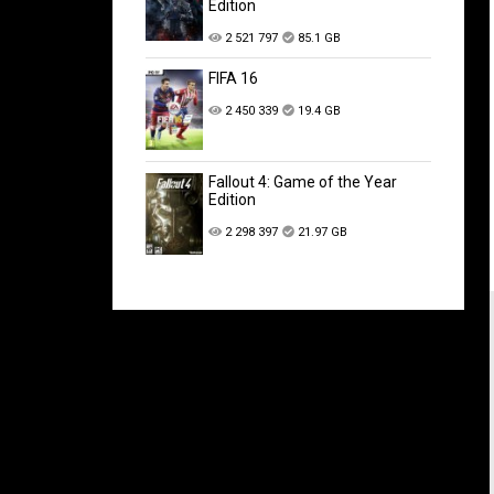
Edition
2 521 797
85.1 GB
FIFA 16
2 450 339
19.4 GB
Fallout 4: Game of the Year
Edition
2 298 397
21.97 GB