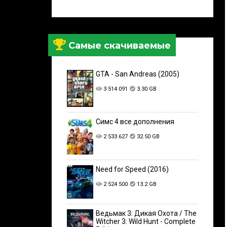
Самые скачиваемые
GTA - San Andreas (2005)
3 514 091
3.30 GB
Симс 4 все дополнения
2 533 627
32.50 GB
Need for Speed (2016)
2 524 500
13.2 GB
Ведьмак 3: Дикая Охота / The
Witcher 3: Wild Hunt - Complete