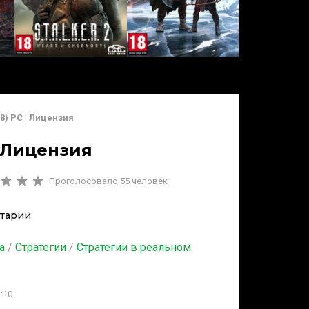
18) PC | Лицензия
| Лицензия
Проголосовало
55
человек
тарии
а
/
Стратегии
/
Стратегии в реальном
:10