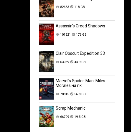
82683
118 GB
Assassin's Creed Shadows
101521
176 GB
Clair Obscur: Expedition 33
63089
44.9 GB
Marvel’s Spider-Man: Miles
Morales на пк
78815
56.8 GB
Scrap Mechanic
66709
19.3 GB