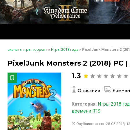
скачать игры торрент
»
Игры 2018 года
» PixelJunk Monsters 2 (20
PixelJunk Monsters 2 (2018) PC 
1.3
Описание
Коммен
Категория:
Игры 2018 год
времени RTS
Опубликованно: 28-05-2018, 13