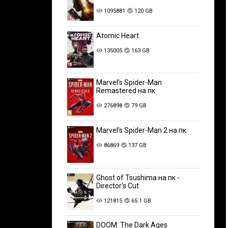
1095881
120 GB
Atomic Heart
135005
163 GB
Marvel’s Spider-Man
Remastered на пк
276898
79 GB
Marvel’s Spider-Man 2 на пк
86869
137 GB
Ghost of Tsushima на пк -
Director's Cut
121815
65.1 GB
DOOM: The Dark Ages