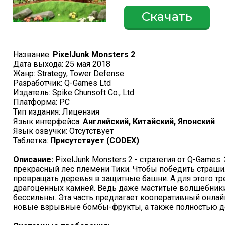
Скачать
Название:
PixelJunk Monsters 2
Дата выхода: 25 мая 2018
Жанр: Strategy, Tower Defense
Разработчик: Q-Games Ltd
Издатель: Spike Chunsoft Co., Ltd
Платформа: PC
Тип издания: Лицензия
Язык интерфейса:
Английский, Китайский, Японский
Язык озвучки: Отсутствует
Таблетка:
Присутствует (CODEX)
Описание:
PixelJunk Monsters 2 - стратегия от Q-Game
прекрасный лес племени Тики. Чтобы победить страш
превращать деревья в защитные башни. А для этого тр
драгоценных камней. Ведь даже маститые волшебники
бессильны. Эта часть предлагает кооперативный онлай
новые взрывные бомбы-фрукты, а также полностью д