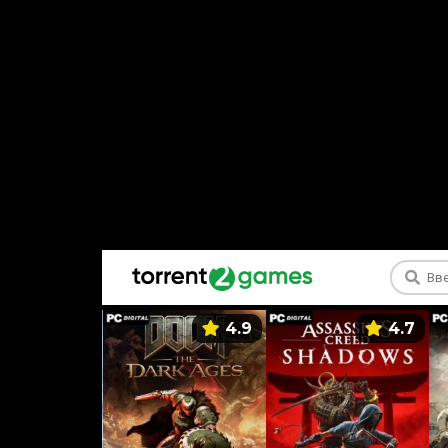
5.9
4.9
4.7