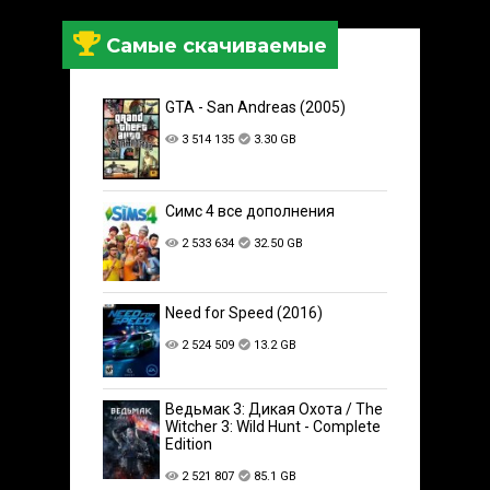
Самые скачиваемые
GTA - San Andreas (2005)
3 514 135
3.30 GB
Симс 4 все дополнения
2 533 634
32.50 GB
Need for Speed (2016)
2 524 509
13.2 GB
Ведьмак 3: Дикая Охота / The
Witcher 3: Wild Hunt - Complete
Edition
2 521 807
85.1 GB