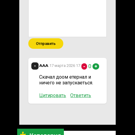
Отправить
ААА
0
17 марта 2026 17:52
-
+
Скачал доом етернал и
ничего не запускаеться.
Цитировать
Ответить