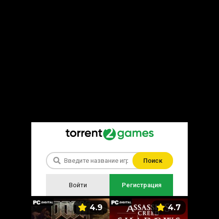
Поиск
Войти
Регистрация
5.9
4.9
4.7