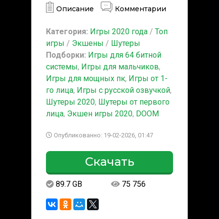
Описание
Комментарии
Категория:
Игры 2020 года
/
Топ
игры
/
Экшены
/
Шутеры
Подборки:
Игры для 64 битной
системы
,
Игры для мальчиков
,
Игры для мощных пк
,
Игры от 1-
го лица
,
Игры с русской озвучкой
,
Шутеры 2020
,
Шутеры от первого
лица
,
Экшен игры 2020
,
DOOM
Опубликованно: 19-02-2026, 01:47
Скачать
89.7 GB
75 756