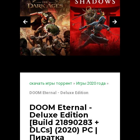
скачать игры торрент
»
Игры 2020 года
»
DOOM Eternal - Deluxe Edition
DOOM Eternal -
Deluxe Edition
[Build 21890283 +
DLCs] (2020) PC |
Пиратка