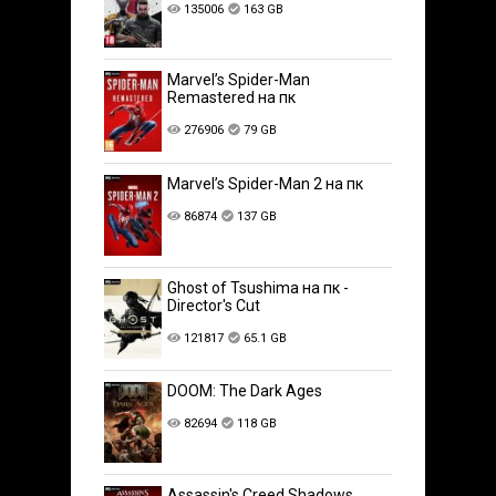
135006
163 GB
Marvel’s Spider-Man
Remastered на пк
276906
79 GB
Marvel’s Spider-Man 2 на пк
86874
137 GB
Ghost of Tsushima на пк -
Director's Cut
121817
65.1 GB
DOOM: The Dark Ages
82694
118 GB
Assassin's Creed Shadows