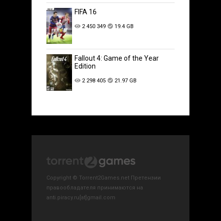
FIFA 16
2 450 349
19.4 GB
Fallout 4: Game of the Year
Edition
2 298 405
21.97 GB
Copyright © Torrent2Games.net Претензии
правообладателя принимаются на
anti.piracy.ru[at]gmail.com