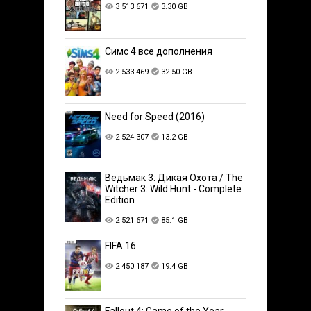
3 513 671
3.30 GB
Симс 4 все дополнения
2 533 469
32.50 GB
Need for Speed (2016)
2 524 307
13.2 GB
Ведьмак 3: Дикая Охота / The
Witcher 3: Wild Hunt - Complete
Edition
2 521 671
85.1 GB
FIFA 16
2 450 187
19.4 GB
Fallout 4: Game of the Year