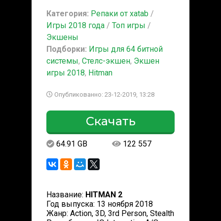
Категория:
Репаки от xatab
/
Игры 2018 года
/
Топ игры
/
Экшены
Подборки:
Игры для 64 битной
системы
,
Стелс-экшен
,
Экшен
игры 2018
,
Hitman
Опубликованно: 23-12-2019, 13:28
Скачать
64.91 GB
122 557
Название:
HITMAN 2
Год выпуска: 13 ноября 2018
Жанр: Action, 3D, 3rd Person, Stealth