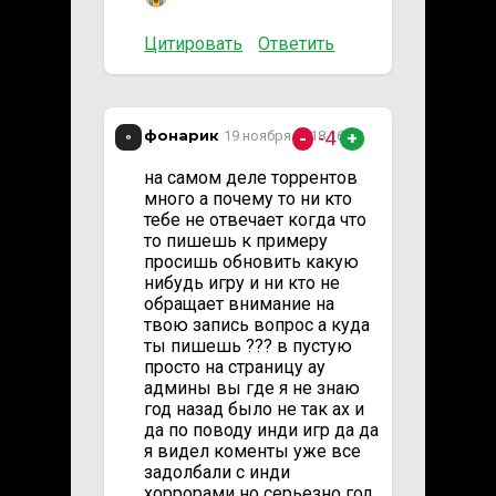
Цитировать
Ответить
фонарик
-4
19 ноября 2018 16:30
-
+
на самом деле торрентов
много а почему то ни кто
тебе не отвечает когда что
то пишешь к примеру
просишь обновить какую
нибудь игру и ни кто не
обращает внимание на
твою запись вопрос а куда
ты пишешь ??? в пустую
просто на страницу ау
админы вы где я не знаю
год назад было не так ах и
да по поводу инди игр да да
я видел коменты уже все
задолбали с инди
хоррорами но серьезно год