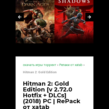
скачать игры торрент
»
Репаки от xatab
»
Hitman 2: Gold Edition
Hitman 2: Gold
Edition [v 2.72.0
Hotfix + DLCs]
(2018) PC | RePack
от xatab