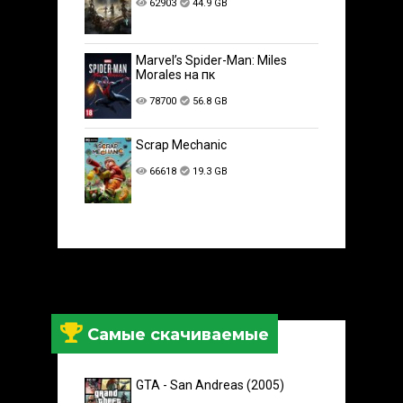
62903
44.9 GB
Marvel’s Spider-Man: Miles
Morales на пк
78700
56.8 GB
Scrap Mechanic
66618
19.3 GB
Самые скачиваемые
GTA - San Andreas (2005)