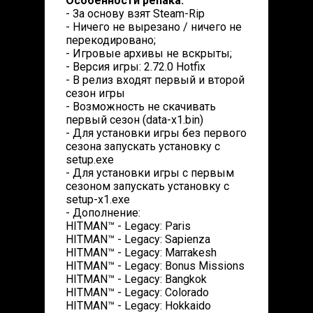
Особенности репака:
- За основу взят Steam-Rip
- Ничего не вырезано / ничего не
перекодировано;
- Игровые архивы не вскрыты;
- Версия игры: 2.72.0 Hotfix
- В релиз входят первый и второй
сезон игры
- Возможность не скачивать
первый сезон (data-x1.bin)
- Для установки игры без первого
сезона запускать установку с
setup.exe
- Для установки игры с первым
сезоном запускать установку с
setup-x1.exe
- Дополнение:
HITMAN™ - Legacy: Paris
HITMAN™ - Legacy: Sapienza
HITMAN™ - Legacy: Marrakesh
HITMAN™ - Legacy: Bonus Missions
HITMAN™ - Legacy: Bangkok
HITMAN™ - Legacy: Colorado
HITMAN™ - Legacy: Hokkaido