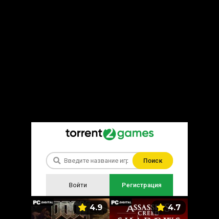
Поиск
Войти
Регистрация
5.9
4.9
4.7