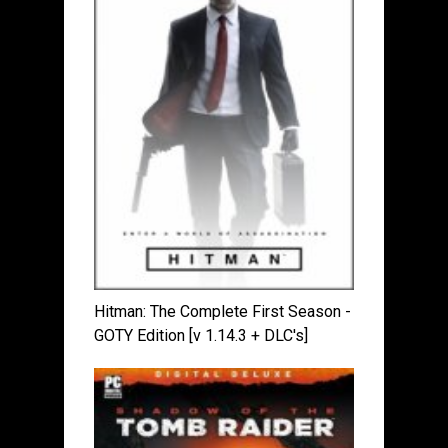
Hitman: The Complete First Season -
GOTY Edition [v 1.14.3 + DLC's]
(2016) PC | RePack от xatab