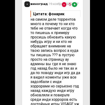
виноград
-5
19 ноября 2018 21:57
-
+
Цитата: фонарик
на самом деле торрентов
много а почему то ни кто
тебе не отвечает когда что
то пишешь к примеру
просишь обновить какую
нибудь игру и ни кто не
обращает внимание на
твою запись вопрос а куда
ты пишешь ??? в пустую
просто на страницу ау
админы вы где я не знаю
год назад было не так ах и
да по поводу инди игр да да
я видел коменты уже все
задолбали с инди
хоррорами но серьезно год
назад каждую инди игру
обновляли и поверьте
среди инди хорроров есть
достойные игры VISAGE уж