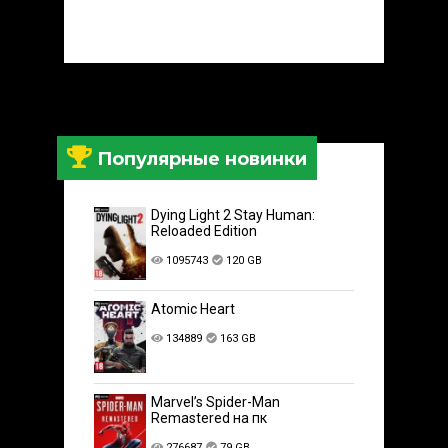
Популярные новинки
Dying Light 2 Stay Human:
Reloaded Edition
1095743
120 GB
Atomic Heart
134889
163 GB
Marvel’s Spider-Man
Remastered на пк
276687
79 GB