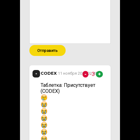
Отправить
CODEX
-3
11 ноября 2018 01:45
-
+
Таблетка: Присутствует
(CODEX)