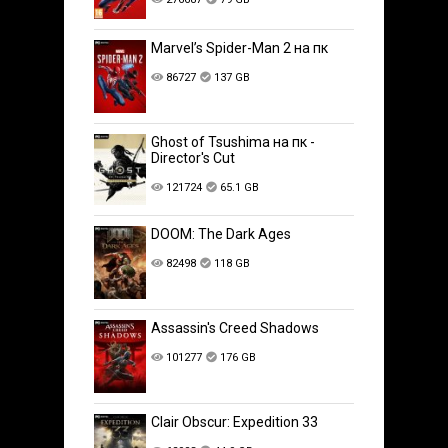
Marvel’s Spider-Man 2 на пк
86727
137 GB
Ghost of Tsushima на пк -
Director's Cut
121724
65.1 GB
DOOM: The Dark Ages
82498
118 GB
Assassin's Creed Shadows
101277
176 GB
Clair Obscur: Expedition 33