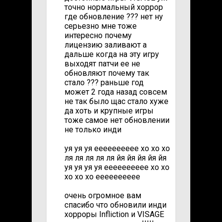
точно нормальный хоррор
где обновление ??? нет ну
серьезно мне тоже
интересно почему
лицензию заливают а
дальше когда на эту игру
выходят патчи ее не
обновляют почему так
стало ??? раньше год
может 2 года назад совсем
не так было щас стало хуже
да хоть и крупные игры
тоже самое нет обновлении
не только инди
уя уя уя ееееееееее хо хо хо
ля ля ля ля ля йя йя йя йя йя
уя уя уя уя ееееееееее хо хо
хо хо хо ееееееееее
очень огромное вам
спасибо что обновили инди
хорроры Infliction и VISAGE