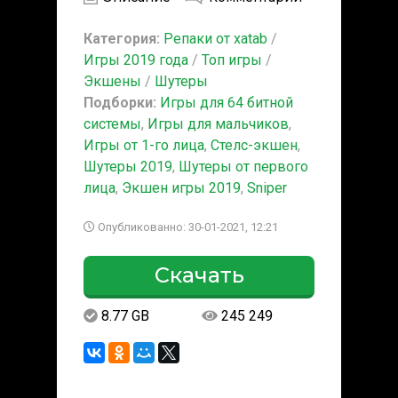
Категория:
Репаки от xatab
/
Игры 2019 года
/
Топ игры
/
Экшены
/
Шутеры
Подборки:
Игры для 64 битной
системы
,
Игры для мальчиков
,
Игры от 1-го лица
,
Стелс-экшен
,
Шутеры 2019
,
Шутеры от первого
лица
,
Экшен игры 2019
,
Sniper
Опубликованно: 30-01-2021, 12:21
Скачать
8.77 GB
245 249