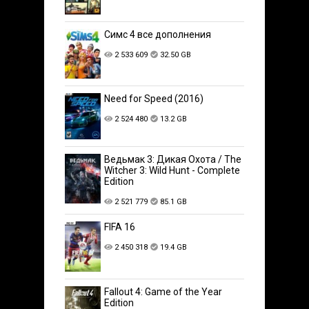
Симс 4 все дополнения
2 533 609
32.50 GB
Need for Speed (2016)
2 524 480
13.2 GB
Ведьмак 3: Дикая Охота / The
Witcher 3: Wild Hunt - Complete
Edition
2 521 779
85.1 GB
FIFA 16
2 450 318
19.4 GB
Fallout 4: Game of the Year
Edition