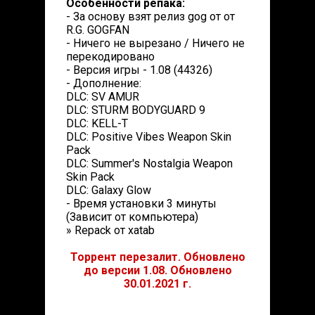
Особенности репака:
- За основу взят релиз gog от от
R.G. GOGFAN
- Ничего не вырезано / Ничего не
перекодировано
- Версия игры - 1.08 (44326)
- Дополнение:
DLC: SV AMUR
DLC: STURM BODYGUARD 9
DLC: KELL-T
DLC: Positive Vibes Weapon Skin
Pack
DLC: Summer's Nostalgia Weapon
Skin Pack
DLC: Galaxy Glow
- Время установки 3 минуты
(Зависит от компьютера)
» Repack от xatab
Торрент перезалит. Обновлено
до версии 1.08. Обновлено
30.01.2021 г.