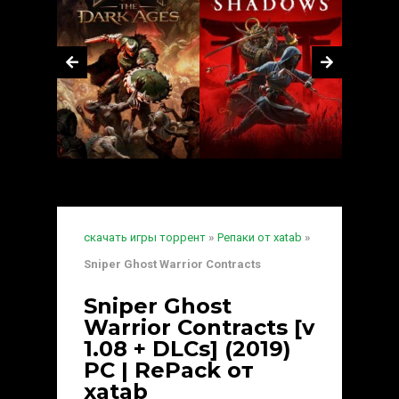
скачать игры торрент
»
Репаки от xatab
»
Sniper Ghost Warrior Contracts
Sniper Ghost
Warrior Contracts [v
1.08 + DLCs] (2019)
PC | RePack от
xatab