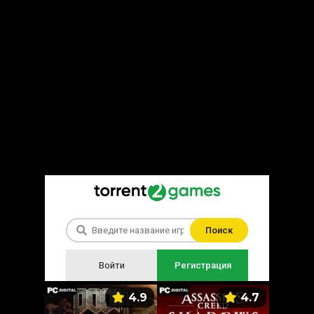
Поиск
Войти
Регистрация
5.9
4.9
4.7