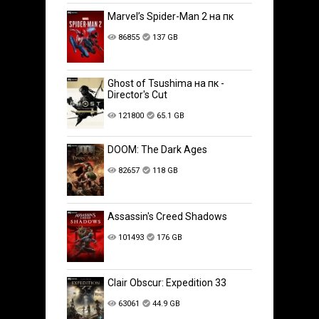
Marvel’s Spider-Man 2 на пк
86855
137 GB
Ghost of Tsushima на пк -
Director's Cut
121800
65.1 GB
DOOM: The Dark Ages
82657
118 GB
Assassin's Creed Shadows
101493
176 GB
Clair Obscur: Expedition 33
63061
44.9 GB