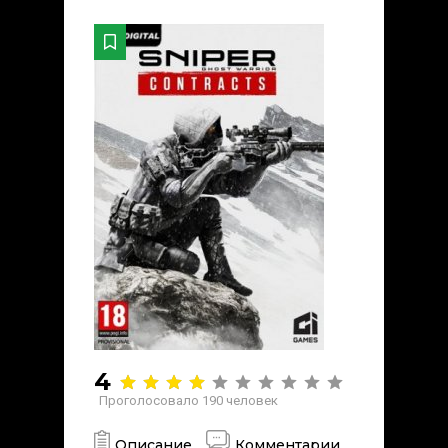
4
Проголосовало
190
человек
Описание
Комментарии