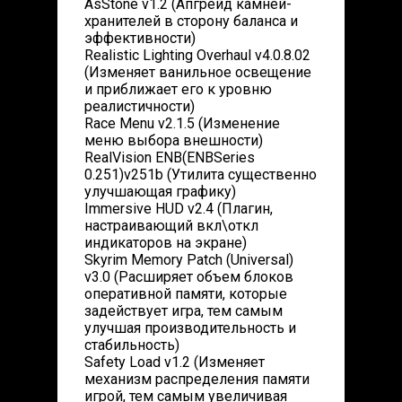
AsStone v1.2 (Апгрейд камней-
хранителей в сторону баланса и
эффективности)
Realistic Lighting Overhaul v4.0.8.02
(Изменяет ванильное освещение
и приближает его к уровню
реалистичности)
Race Menu v2.1.5 (Изменение
меню выбора внешности)
RealVision ENB(ENBSeries
0.251)v251b (Утилита существенно
улучшающая графику)
Immersive HUD v2.4 (Плагин,
настраивающий вкл\откл
индикаторов на экране)
Skyrim Memory Patch (Universal)
v3.0 (Расширяет объем блоков
оперативной памяти, которые
задействует игра, тем самым
улучшая производительность и
стабильность)
Safety Load v1.2 (Изменяет
механизм распределения памяти
игрой, тем самым увеличивая