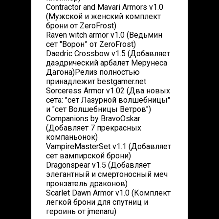
Contractor and Mavari Armors v1.0
(Мужской и женский комплект
брони от ZeroFrost)
Raven witch armor v1.0 (Ведьмин
сет "Ворон” от ZeroFrost)
Daedric Crossbow v1.5 (Добавляет
даэдрический арбалет Мерунеса
Дагона)Релиз полностью
принадлежит bestgamer.net
Sorceress Armor v1.02 (Два новых
сета: "сет Лазурной волшебницы"
и "сет Волшебницы Ветров")
Companions by BravoOskar
(Добавляет 7 прекрасных
компаньонок)
VampireMasterSet v1.1 (Добавляет
сет вампирской брони)
Dragonspear v1.5 (Добавляет
элегантный и смертоносный меч
пронзатель драконов)
Scarlet Dawn Armor v1.0 (Комплект
легкой брони для спутниц и
героинь от jmenaru)