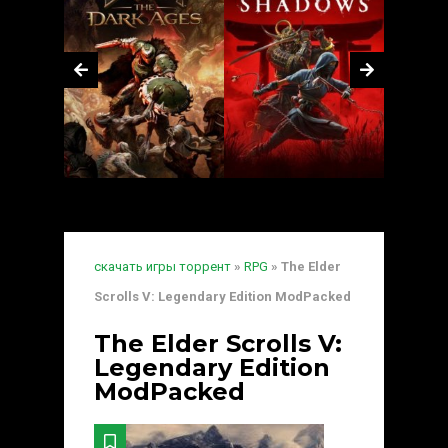
скачать игры торрент
»
RPG
» The Elder
Scrolls V: Legendary Edition ModPacked
The Elder Scrolls V:
Legendary Edition
ModPacked