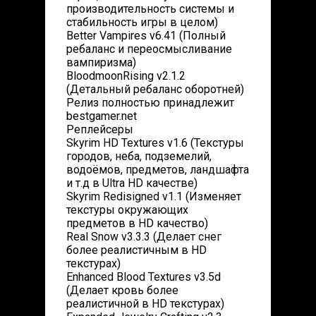
производительность системы и
стабильность игры в целом)
Better Vampires v6.41 (Полный
ребаланс и переосмысливание
вампиризма)
BloodmoonRising v2.1.2
(Детальный ребаланс оборотней)
Релиз полностью принадлежит
bestgamer.net
Реплейсеры
Skyrim HD Textures v1.6 (Текстуры
городов, неба, подземелий,
водоёмов, предметов, ландшафта
и т.д в Ultra HD качестве)
Skyrim Redisigned v1.1 (Изменяет
текстуры окружающих
предметов в HD качество)
Real Snow v3.3.3 (Делает снег
более реалистичным в HD
текстурах)
Enhanced Blood Textures v3.5d
(Делает кровь более
реалистичной в HD текстурах)