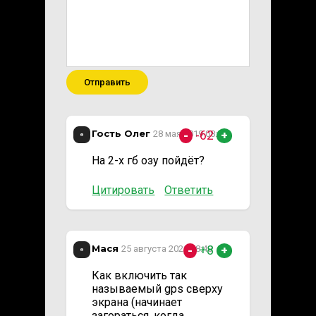
Отправить
Гость Олег
-62
28 мая 2019 08:49
-
+
На 2-х гб озу пойдёт?
Цитировать
Ответить
Мася
+8
25 августа 2021 18:40
-
+
Как включить так
называемый gps сверху
экрана (начинает
загораться, когда