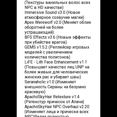
(Текстуры ванильных волос всех
NPC в HD качестве)
Immersive Sound v3.0 (Новое
атмосферное созвучие магии)
Apex Werewolf v2.0 (Меняет облик
оборотней на более
устрашающий)
BFS Effects v3.6 (Новые эффекты
при убийстве врагов)
GEMS v1.5.2 (Реплейсер игровых
моделей с увеличением
количества полигонов)
LiFE - Lith Face Enhancement v1.1
(Повышает качество лиц UNP на
более живые для человеческих
женских рас и убирает швы)
Seranaholic v1.0 (Изменяет
внешность Сераны на безумно
красивую)
ApachiiSkyHair Retexture v1.4
(Ретекстур причесок от Апачи)
ApachiiSkyHair NPC Overhaul v2.20
(Изменяет лица и прически всех
NPC)Релиз полностью