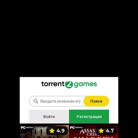
Поиск
Войти
Регистрация
5.9
4.9
4.7