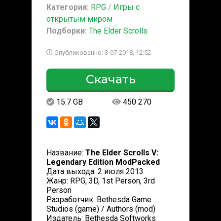
Категория:
RPG
/
Игры с
открытым миром
Подборки:
The Elder Scrolls
Опубликованно: 3-07-2018, 12:52
Скачать
15.7 GB
450 270
Название:
The Elder Scrolls V:
Legendary Edition ModPacked
Дата выхода: 2 июля 2013
Жанр: RPG, 3D, 1st Person, 3rd
Person
Разработчик: Bethesda Game
Studios (game) / Authors (mod)
Издатель: Bethesda Softworks