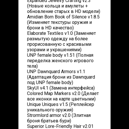
Expanded Jewelry Crafting v2.3
(Новые кольца и амулеты +
обновление старых в HD модели)
Amidian Born Book of Silence v1.8.5
(Изменяет текстуры оружия и
брони в HD качество)
Elaborate Textiles v1.0 (Заменяет
размытую одежду на более
прорисованную с красивыми
узорами и украшениями)
UNP female body v1.51 (Полная
переделка женского игрового
тела)
UNP Dawnquard Armors v1.1
(Адаптация брони из Dawnquard
под UNP female body)
SkyUI v4.1 (Замена интерфейса)
Colored Map Markers v2.0 (Делает
все иконки на карте цветными)
Unique Uniques v1.5 (Реплейсер
уникального оружия)
Strormlord armor v2.0 (Элитная
броня братьев бури)
Superior Lore-Friendly Hair v2.01