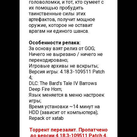
головоломки, и тот, кто сумеет с
их помощью пробудить
таинственные силы этих
артефактов, получит мощное
оружие, которое не оставит
врагам ни единого шанса.
Особенности репака:
За основу взят релиз от GOG;
Ничего не вырезано / ничего не
перекодировано;
Игровые архивы не вскрыты;
Версия игры: 4.18.3-109511 Patch
4;
DLC: The Bard's Tale IV Barrows
Deep Fire Horn;
Язык меняется в меню настроек
игры;
Время установки ~14 минут на
HDD (зависит от компьютера);
Repack от xatab
Торрент перезалит. Пропатчено
до версии 4.18.3-109511 Patch 4.