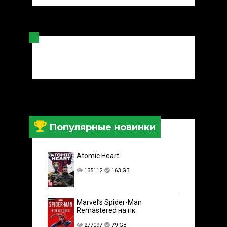
Популярные новинки
Atomic Heart
135112
163 GB
Marvel’s Spider-Man
Remastered на пк
277097
79 GB