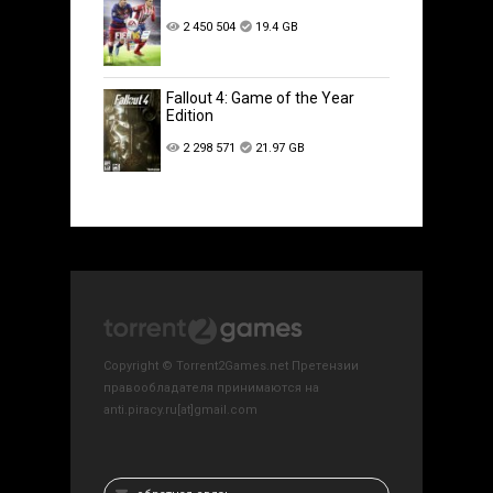
2 450 504
19.4 GB
Fallout 4: Game of the Year
Edition
2 298 571
21.97 GB
Copyright © Torrent2Games.net Претензии
правообладателя принимаются на
anti.piracy.ru[at]gmail.com