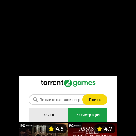
Поиск
Войти
Регистрация
5.9
4.9
4.7