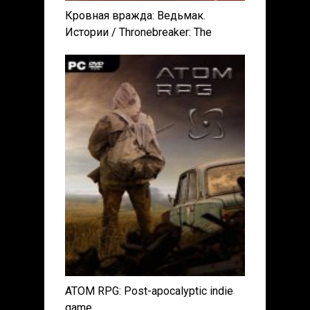
Кровная вражда: Ведьмак.
Истории / Thronebreaker: The
Witcher Tales [v 1.1 + DLC] (2018)
PC | RePack от xatab
ATOM RPG: Post-apocalyptic indie
game