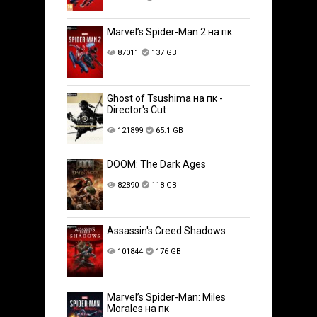
Marvel’s Spider-Man 2 на пк
87011
137 GB
Ghost of Tsushima на пк -
Director's Cut
121899
65.1 GB
DOOM: The Dark Ages
82890
118 GB
Assassin's Creed Shadows
101844
176 GB
Marvel’s Spider-Man: Miles
Morales на пк