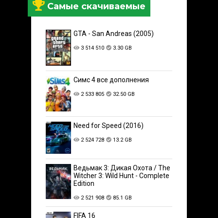
Самые скачиваемые
GTA - San Andreas (2005)
3 514 510
3.30 GB
Симс 4 все дополнения
2 533 805
32.50 GB
Need for Speed (2016)
2 524 728
13.2 GB
Ведьмак 3: Дикая Охота / The
Witcher 3: Wild Hunt - Complete
Edition
2 521 908
85.1 GB
FIFA 16