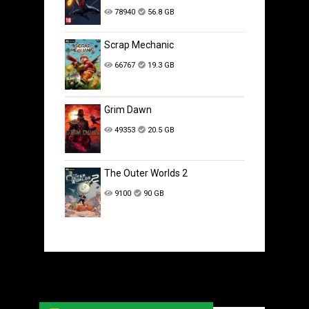
78940
56.8 GB
Scrap Mechanic
66767
19.3 GB
Grim Dawn
49353
20.5 GB
The Outer Worlds 2
9100
90 GB