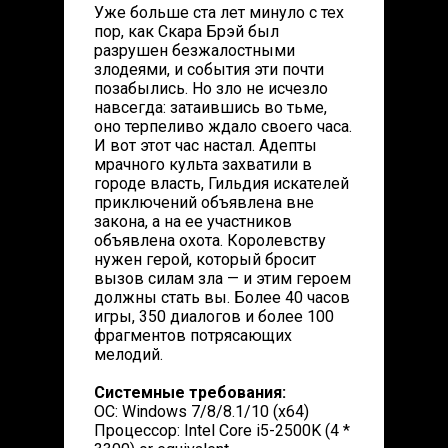
Уже больше ста лет минуло с тех
пор, как Скара Брэй был
разрушен безжалостными
злодеями, и события эти почти
позабылись. Но зло не исчезло
навсегда: затаившись во тьме,
оно терпеливо ждало своего часа.
И вот этот час настал. Адепты
мрачного культа захватили в
городе власть, Гильдия искателей
приключений объявлена вне
закона, а на ее участников
объявлена охота. Королевству
нужен герой, который бросит
вызов силам зла — и этим героем
должны стать вы. Более 40 часов
игры, 350 диалогов и более 100
фрагментов потрясающих
мелодий.
Системные требования:
ОС: Windows 7/8/8.1/10 (x64)
Процессор: Intel Core i5-2500K (4 *