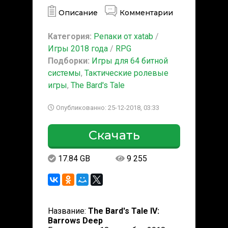
Описание
Комментарии
Категория:
Репаки от xatab
/
Игры 2018 года
/
RPG
Подборки:
Игры для 64 битной
системы
,
Тактические ролевые
игры
,
The Bard's Tale
Опубликованно: 25-12-2018, 03:33
Скачать
17.84 GB
9 255
Название:
The Bard's Tale IV:
Barrows Deep