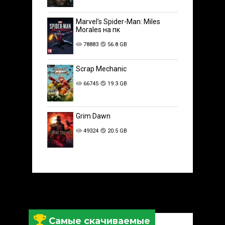
Marvel’s Spider-Man: Miles
Morales на пк
78883
56.8 GB
Scrap Mechanic
66745
19.3 GB
Grim Dawn
49324
20.5 GB
Самые скачиваемые