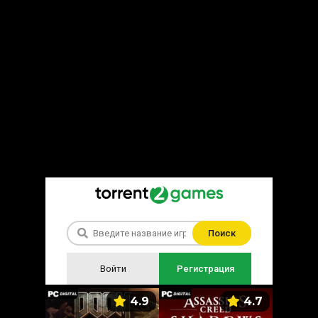
Поиск
Войти
Регистрация
5.9
4.9
4.7