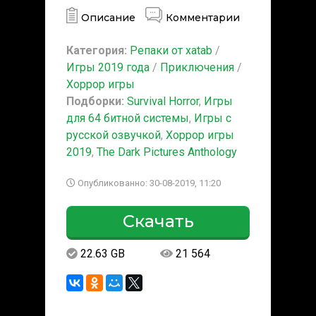
Описание
Комментарии
Категория:
Репаки от xatab
/
Игры 2019 года
/
Приключения
/
Хоррор игры
Подборки:
Survival Horror
,
Игры
для 64 битной системы
,
Игры с
русской озвучкой
,
Хоррор игры
2019
,
The Dark Pictures Anthology
Опубликованно: 30-08-2019, 11:20
Скачать
22.63 GB
21 564