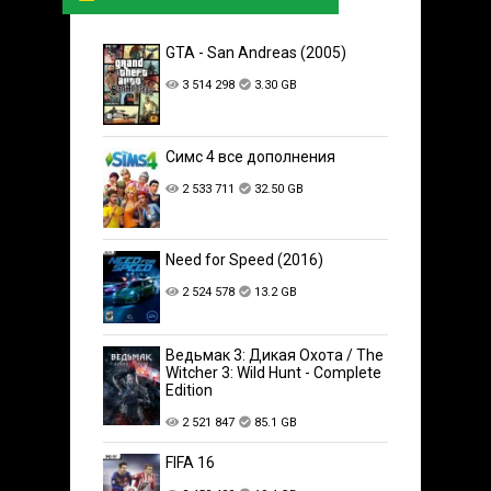
GTA - San Andreas (2005)
3 514 298
3.30 GB
Симс 4 все дополнения
2 533 711
32.50 GB
Need for Speed (2016)
2 524 578
13.2 GB
Ведьмак 3: Дикая Охота / The
Witcher 3: Wild Hunt - Complete
Edition
2 521 847
85.1 GB
FIFA 16