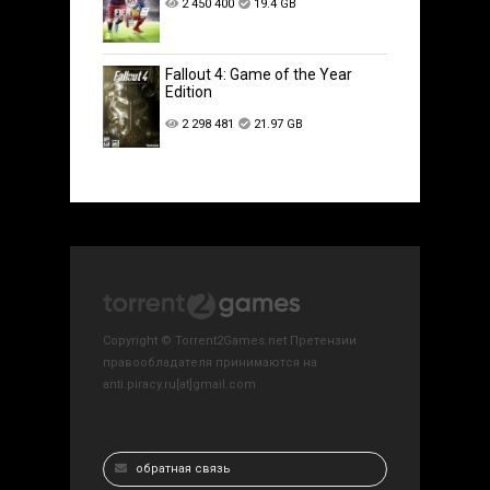
2 450 400
19.4 GB
Fallout 4: Game of the Year
Edition
2 298 481
21.97 GB
Copyright © Torrent2Games.net Претензии
правообладателя принимаются на
anti.piracy.ru[at]gmail.com
обратная связь