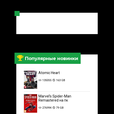
Популярные новинки
Atomic Heart
135055
163 GB
Marvel’s Spider-Man
Remastered на пк
276994
79 GB