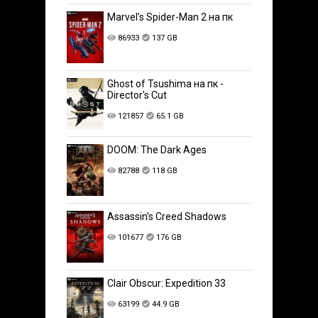
Marvel’s Spider-Man 2 на пк
86933
137 GB
Ghost of Tsushima на пк -
Director's Cut
121857
65.1 GB
DOOM: The Dark Ages
82788
118 GB
Assassin's Creed Shadows
101677
176 GB
Clair Obscur: Expedition 33
63199
44.9 GB