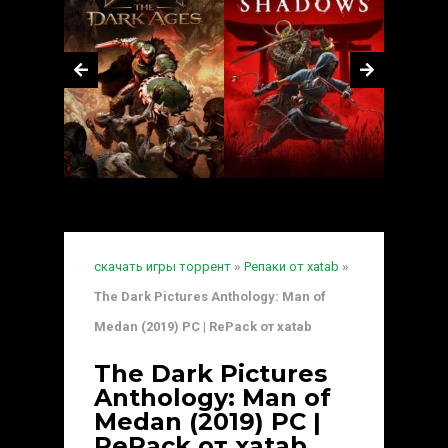
скачать игры торрент
»
Репаки от xatab
»
The Dark Pictures Anthology: Man of
Medan (2019) PC | RePack от xatab
The Dark Pictures
Anthology: Man of
Medan (2019) PC |
RePack от xatab