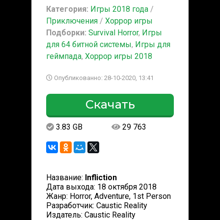
Категория:
Игры 2018 года
/
Приключения
/
Хоррор игры
Подборки:
Survival Horror
,
Игры
для 64 битной системы
,
Игры для
геймпада
,
Хоррор игры 2018
Опубликованно: 28-10-2020, 13:41
Скачать
3.83 GB
29 763
Название:
Infliction
Дата выхода: 18 октября 2018
Жанр: Horror, Adventure, 1st Person
Разработчик: Caustic Reality
Издатель: Caustic Reality