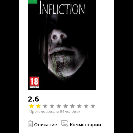
2.6
Проголосовало
84
человек
Описание
Комментарии