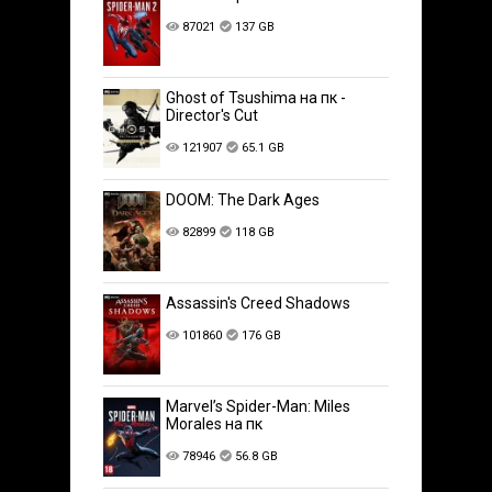
87021
137 GB
Ghost of Tsushima на пк -
Director's Cut
121907
65.1 GB
DOOM: The Dark Ages
82899
118 GB
Assassin's Creed Shadows
101860
176 GB
Marvel’s Spider-Man: Miles
Morales на пк
78946
56.8 GB