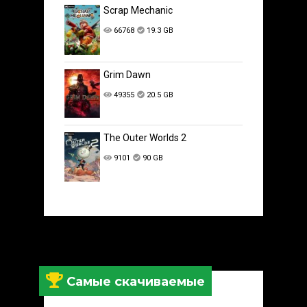
Scrap Mechanic
66768
19.3 GB
Grim Dawn
49355
20.5 GB
The Outer Worlds 2
9101
90 GB
Самые скачиваемые