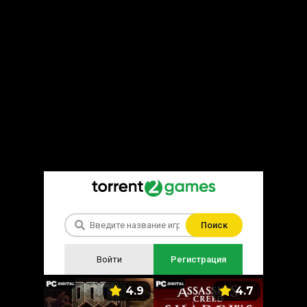
Поиск
Войти
Регистрация
5.9
4.9
4.7