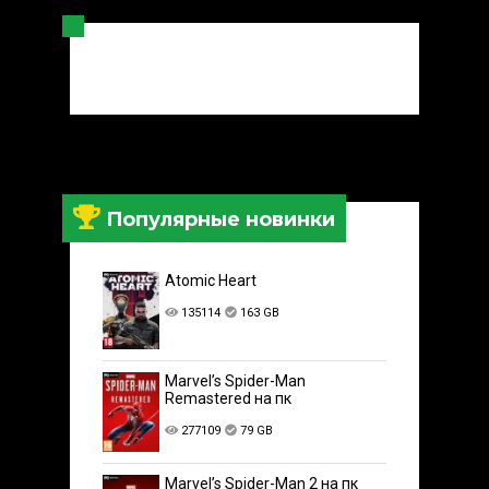
Популярные новинки
Atomic Heart
135114
163 GB
Marvel’s Spider-Man
Remastered на пк
277109
79 GB
Marvel’s Spider-Man 2 на пк