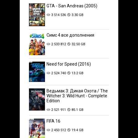
GTA - San Andreas (2005)
3 514 536
3.30 GB
Симс 4 все дополнения
2 533 812
32.50 GB
Need for Speed (2016)
2 524 740
13.2 GB
Ведьмак 3: Дикая Охота / The
Witcher 3: Wild Hunt - Complete
Edition
2 521 911
85.1 GB
FIFA 16
2 450 512
19.4 GB