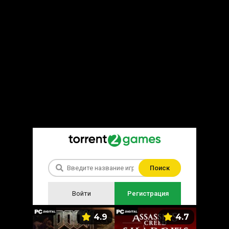
Поиск
Войти
Регистрация
5.9
4.9
4.7