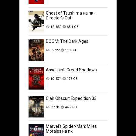
Ghost of Tsushima на пк -
Director's Cut
121830
65.1 GB
DOOM: The Dark Ages
82722
118 GB
Assassin's Creed Shadows
101574
176 GB
Clair Obscur: Expedition 33
63131
44.9 GB
Marvel’s Spider-Man: Miles
Morales на пк