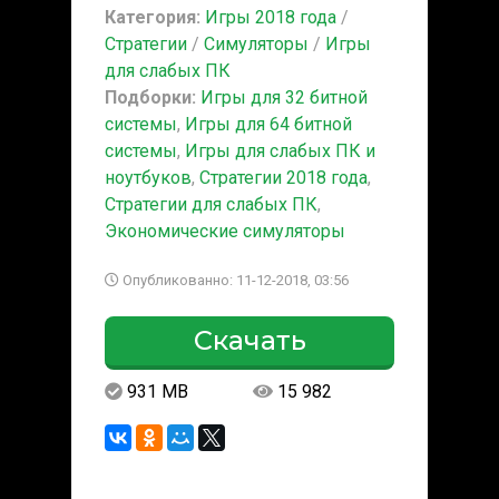
Категория:
Игры 2018 года
/
Стратегии
/
Симуляторы
/
Игры
для слабых ПК
Подборки:
Игры для 32 битной
системы
,
Игры для 64 битной
системы
,
Игры для слабых ПК и
ноутбуков
,
Стратегии 2018 года
,
Стратегии для слабых ПК
,
Экономические симуляторы
Опубликованно: 11-12-2018, 03:56
Скачать
931 MB
15 982