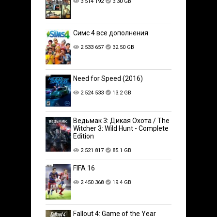
3 514 192
3.30 GB
Симс 4 все дополнения
2 533 657
32.50 GB
Need for Speed (2016)
2 524 533
13.2 GB
Ведьмак 3: Дикая Охота / The
Witcher 3: Wild Hunt - Complete
Edition
2 521 817
85.1 GB
FIFA 16
2 450 368
19.4 GB
Fallout 4: Game of the Year