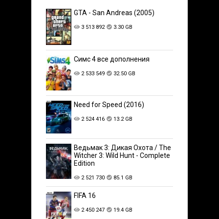
GTA - San Andreas (2005)
3 513 892
3.30 GB
Симс 4 все дополнения
2 533 549
32.50 GB
Need for Speed (2016)
2 524 416
13.2 GB
Ведьмак 3: Дикая Охота / The
Witcher 3: Wild Hunt - Complete
Edition
2 521 730
85.1 GB
FIFA 16
2 450 247
19.4 GB