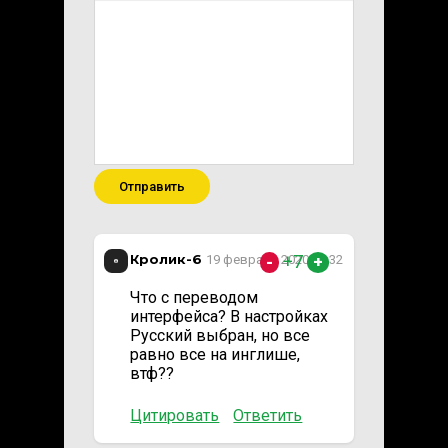
Отправить
Кролик-6
+7
19 февраля 2020 22:32
-
+
Что с переводом
интерфейса? В настройках
Русский выбран, но все
равно все на инглише,
втф??
Цитировать
Ответить