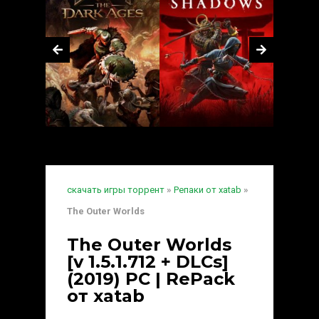
скачать игры торрент
»
Репаки от xatab
»
The Outer Worlds
The Outer Worlds
[v 1.5.1.712 + DLCs]
(2019) PC | RePack
от xatab