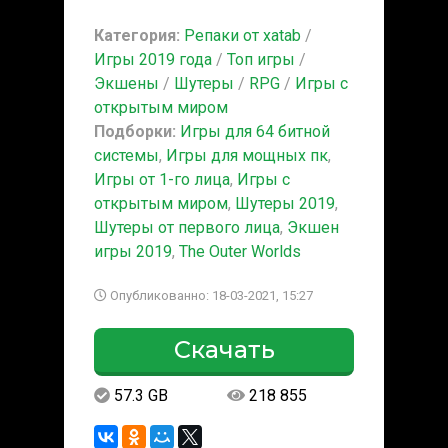
Категория:
Репаки от xatab
/
Игры 2019 года
/
Топ игры
/
Экшены
/
Шутеры
/
RPG
/
Игры с
открытым миром
Подборки:
Игры для 64 битной
системы
,
Игры для мощных пк
,
Игры от 1-го лица
,
Игры с
открытым миром
,
Шутеры 2019
,
Шутеры от первого лица
,
Экшен
игры 2019
,
The Outer Worlds
Опубликованно: 18-03-2021, 15:27
Скачать
57.3 GB
218 855