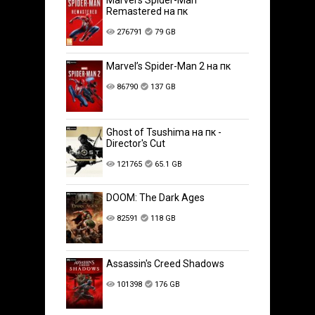
Marvel’s Spider-Man
Remastered на пк
276791
79 GB
Marvel’s Spider-Man 2 на пк
86790
137 GB
Ghost of Tsushima на пк -
Director's Cut
121765
65.1 GB
DOOM: The Dark Ages
82591
118 GB
Assassin's Creed Shadows
101398
176 GB