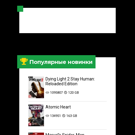
Популярные новинки
Dying Light 2 Stay Human:
Reloaded Edition
1095807
120 GB
Atomic Heart
134951
163 GB