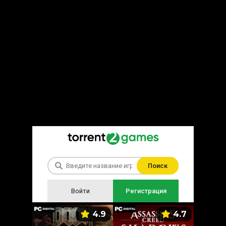
Поиск
Войти
Регистрация
5.9
4.9
4.7