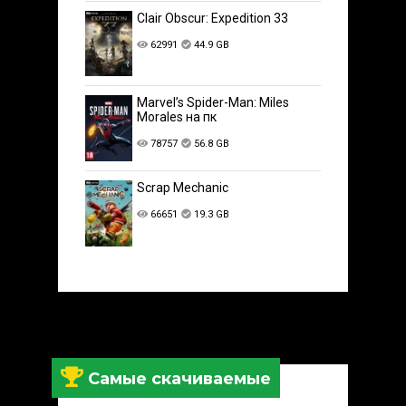
Clair Obscur: Expedition 33
62991
44.9 GB
Marvel’s Spider-Man: Miles
Morales на пк
78757
56.8 GB
Scrap Mechanic
66651
19.3 GB
Самые скачиваемые