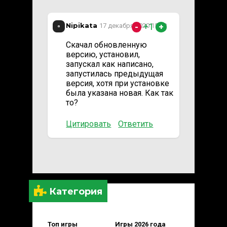
Nipikata
+1
17 декабря 2020 15:48
-
+
Скачал обновленную
версию, установил,
запускал как написано,
запустилась предыдущая
версия, хотя при установке
была указана новая. Как так
то?
Цитировать
Ответить
Категория
Топ игры
Игры 2026 года