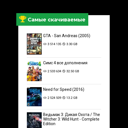
Самые скачиваемые
GTA - San Andreas (2005)
3 514 135
3.30 GB
Симс 4 все дополнения
2 533 634
32.50 GB
Need for Speed (2016)
2 524 509
13.2 GB
Ведьмак 3: Дикая Охота / The
Witcher 3: Wild Hunt - Complete
Edition