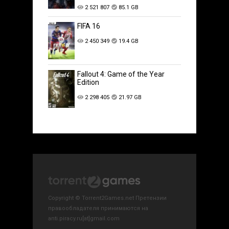
2 521 807
85.1 GB
FIFA 16
2 450 349
19.4 GB
Fallout 4: Game of the Year
Edition
2 298 405
21.97 GB
Copyright © Torrent2Games.net Претензии
правообладателя принимаются на
anti.piracy.ru[at]gmail.com