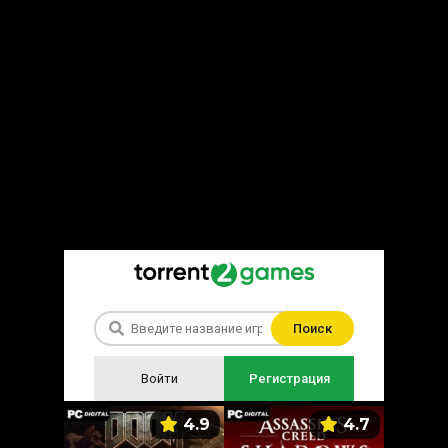
Поиск
Войти
Регистрация
5.9
4.9
4.7