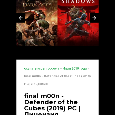
скачать игры торрент
»
Игры 2019 года
»
final m00n - Defender of the Cubes (2019)
PC | Лицензия
final m00n -
Defender of the
Cubes (2019) PC |
Лицензия