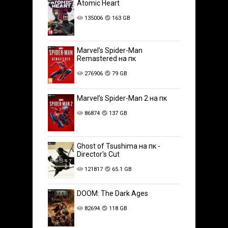
Atomic Heart
135006
163 GB
Marvel’s Spider-Man
Remastered на пк
276906
79 GB
Marvel’s Spider-Man 2 на пк
86874
137 GB
Ghost of Tsushima на пк -
Director's Cut
121817
65.1 GB
DOOM: The Dark Ages
82694
118 GB