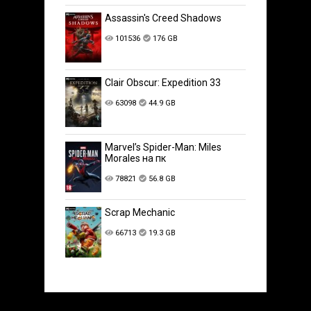
Assassin's Creed Shadows
101536
176 GB
Clair Obscur: Expedition 33
63098
44.9 GB
Marvel’s Spider-Man: Miles
Morales на пк
78821
56.8 GB
Scrap Mechanic
66713
19.3 GB