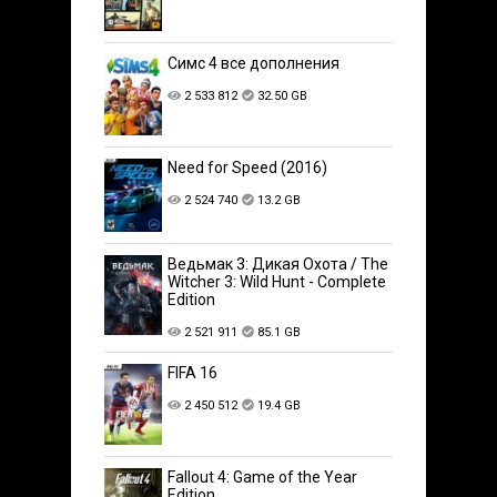
Симс 4 все дополнения
2 533 812
32.50 GB
Need for Speed (2016)
2 524 740
13.2 GB
Ведьмак 3: Дикая Охота / The
Witcher 3: Wild Hunt - Complete
Edition
2 521 911
85.1 GB
FIFA 16
2 450 512
19.4 GB
Fallout 4: Game of the Year
Edition