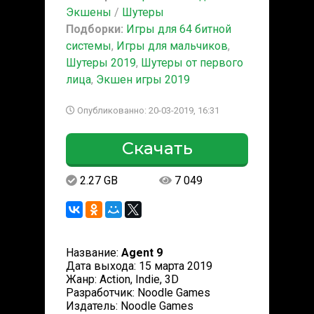
Экшены
/
Шутеры
Подборки:
Игры для 64 битной
системы
,
Игры для мальчиков
,
Шутеры 2019
,
Шутеры от первого
лица
,
Экшен игры 2019
Опубликованно: 20-03-2019, 16:31
Скачать
2.27 GB
7 049
Название:
Agent 9
Дата выхода: 15 марта 2019
Жанр: Action, Indie, 3D
Разработчик: Noodle Games
Издатель: Noodle Games