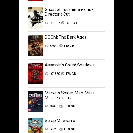
Ghost of Tsushima на пк -
Director's Cut
121907
65.1 GB
DOOM: The Dark Ages
82899
118 GB
Assassin's Creed Shadows
101860
176 GB
Marvel’s Spider-Man: Miles
Morales на пк
78946
56.8 GB
Scrap Mechanic
66768
19.3 GB