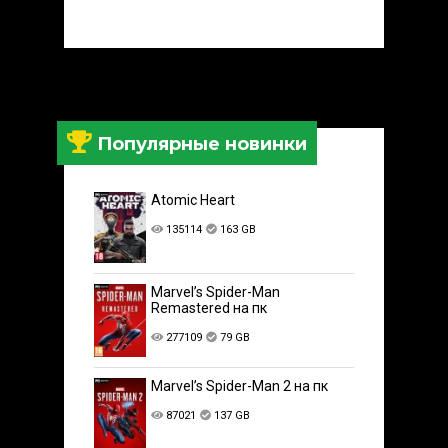
Популярные новинки
Atomic Heart
135114
163 GB
Marvel’s Spider-Man
Remastered на пк
277109
79 GB
Marvel’s Spider-Man 2 на пк
87021
137 GB