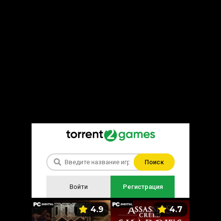
Поиск
Войти
Регистрация
5.9
4.9
4.7