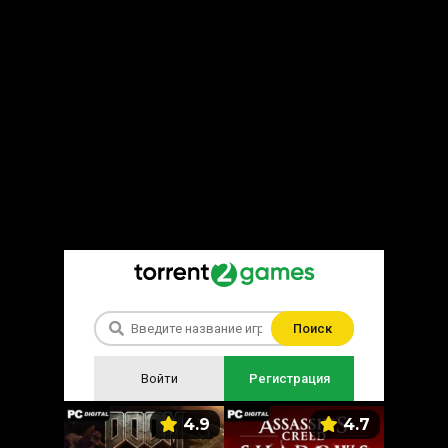
Поиск
Войти
Регистрация
5.9
4.9
4.7