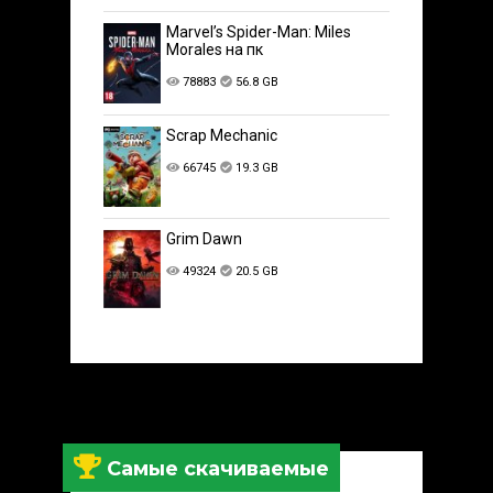
Marvel’s Spider-Man: Miles
Morales на пк
78883
56.8 GB
Scrap Mechanic
66745
19.3 GB
Grim Dawn
49324
20.5 GB
Самые скачиваемые