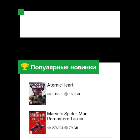
Популярные новинки
Atomic Heart
135055
163 GB
Marvel’s Spider-Man
Remastered на пк
276994
79 GB