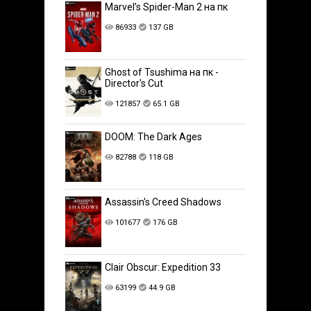
Marvel’s Spider-Man 2 на пк
86933
137 GB
Ghost of Tsushima на пк -
Director's Cut
121857
65.1 GB
DOOM: The Dark Ages
82788
118 GB
Assassin's Creed Shadows
101677
176 GB
Clair Obscur: Expedition 33
63199
44.9 GB