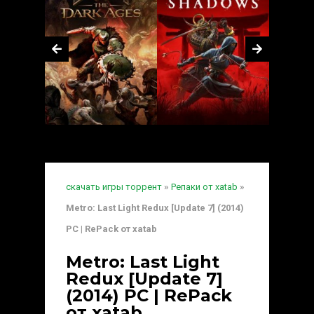
скачать игры торрент
»
Репаки от xatab
»
Metro: Last Light Redux [Update 7] (2014)
PC | RePack от xatab
Metro: Last Light
Redux [Update 7]
(2014) PC | RePack
от xatab