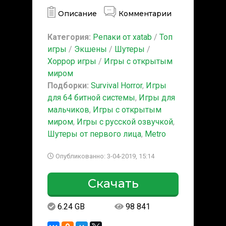
Описание
Комментарии
Категория:
Репаки от xatab
/
Топ
игры
/
Экшены
/
Шутеры
/
Хоррор игры
/
Игры с открытым
миром
Подборки:
Survival Horror
,
Игры
для 64 битной системы
,
Игры для
мальчиков
,
Игры с открытым
миром
,
Игры с русской озвучкой
,
Шутеры от первого лица
,
Metro
Опубликованно: 3-04-2019, 15:14
Скачать
6.24 GB
98 841