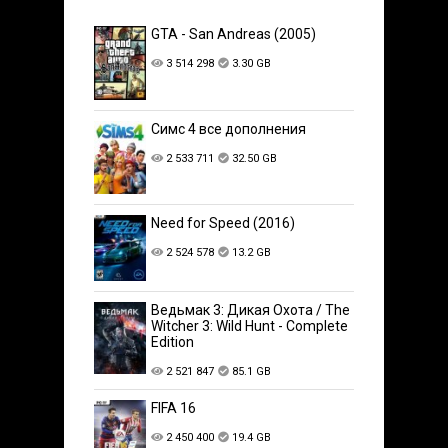
GTA - San Andreas (2005)
3 514 298
3.30 GB
Симс 4 все дополнения
2 533 711
32.50 GB
Need for Speed (2016)
2 524 578
13.2 GB
Ведьмак 3: Дикая Охота / The
Witcher 3: Wild Hunt - Complete
Edition
2 521 847
85.1 GB
FIFA 16
2 450 400
19.4 GB