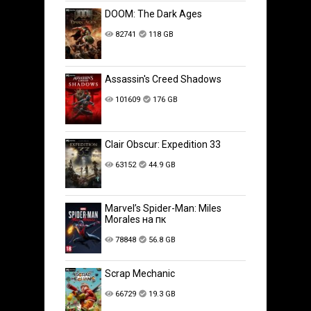
DOOM: The Dark Ages
82741
118 GB
Assassin's Creed Shadows
101609
176 GB
Clair Obscur: Expedition 33
63152
44.9 GB
Marvel’s Spider-Man: Miles
Morales на пк
78848
56.8 GB
Scrap Mechanic
66729
19.3 GB