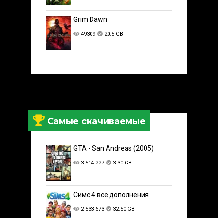
Grim Dawn
49309
20.5 GB
Самые скачиваемые
GTA - San Andreas (2005)
3 514 227
3.30 GB
Симс 4 все дополнения
2 533 673
32.50 GB