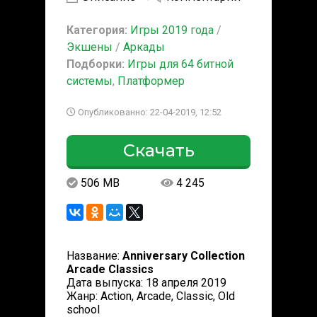
Категория:
Игры 2019 года
/
Экшены
/
Аркады
Подборки:
Игры для 64 битной
системы
,
Платформер
Опубликованно: 22-04-2019, 12:52
Скачать
506 MB
4 245
Название:
Anniversary Collection
Arcade Classics
Дата выпуска: 18 апреля 2019
Жанр: Action, Arcade, Classic, Old
school