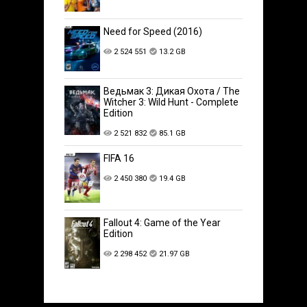
Need for Speed (2016)
2 524 551
13.2 GB
Ведьмак 3: Дикая Охота / The
Witcher 3: Wild Hunt - Complete
Edition
2 521 832
85.1 GB
FIFA 16
2 450 380
19.4 GB
Fallout 4: Game of the Year
Edition
2 298 452
21.97 GB