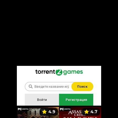
Поиск
Войти
Регистрация
5.9
4.9
4.7