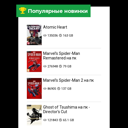
Популярные новинки
Atomic Heart
135036
163 GB
Marvel’s Spider-Man
Remastered на пк
276948
79 GB
Marvel’s Spider-Man 2 на пк
86905
137 GB
Ghost of Tsushima на пк -
Director's Cut
121843
65.1 GB