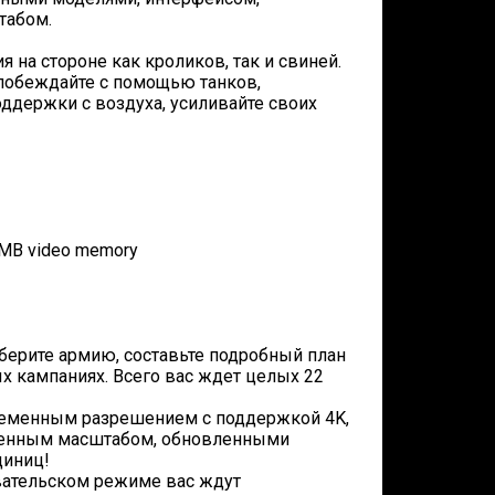
табом.
я на стороне как кроликов, так и свиней.
побеждайте с помощью танков,
оддержки с воздуха, усиливайте своих
8 MB video memory
оберите армию, составьте подробный план
ых кампаниях. Всего вас ждет целых 22
овременным разрешением с поддержкой 4K,
чшенным масштабом, обновленными
диниц!
вательском режиме вас ждут