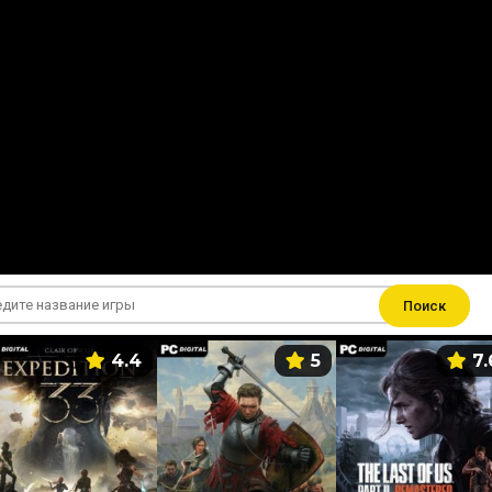
Поиск
4.4
5
7.