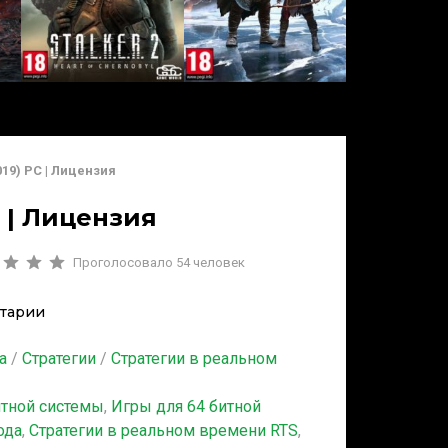
019) PC | Лицензия
C | Лицензия
Проголосовало
54
человек
тарии
а
/
Стратегии
/
Стратегии в реальном
итной системы
,
Игры для 64 битной
ода
,
Стратегии в реальном времени RTS
,