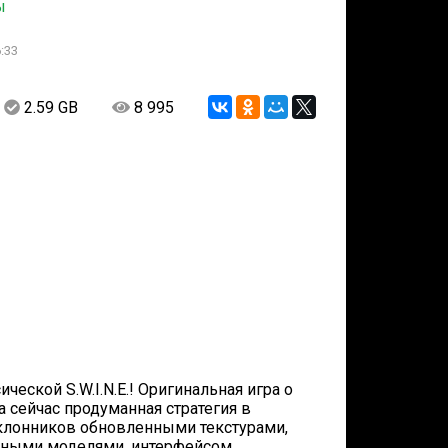
ы
:33
2.59 GB
8 995
ической S.W.I.N.E.! Оригинальная игра о
а сейчас продуманная стратегия в
оклонников обновленными текстурами,
ными моделями, интерфейсом,