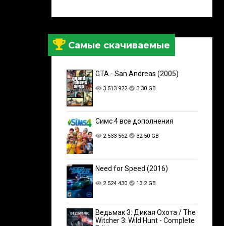
Самые скачиваемые
GTA - San Andreas (2005)
3 513 922
3.30 GB
Симс 4 все дополнения
2 533 562
32.50 GB
Need for Speed (2016)
2 524 430
13.2 GB
Ведьмак 3: Дикая Охота / The
Witcher 3: Wild Hunt - Complete