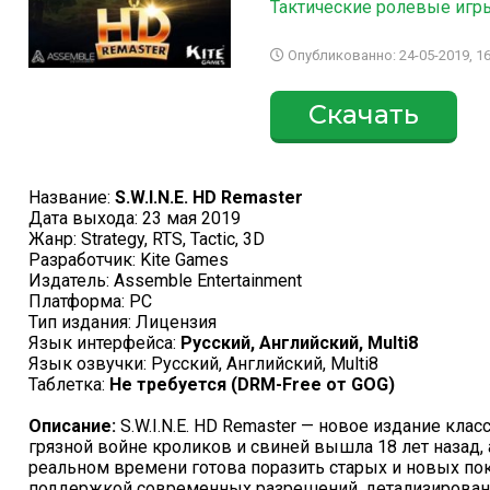
Тактические ролевые игр
Опубликованно: 24-05-2019, 16
Скачать
Название:
S.W.I.N.E. HD Remaster
Дата выхода: 23 мая 2019
Жанр: Strategy, RTS, Tactic, 3D
Разработчик: Kite Games
Издатель: Assemble Entertainment
Платформа: PC
Тип издания: Лицензия
Язык интерфейса:
Русский, Английский, Multi8
Язык озвучки: Русский, Английский, Multi8
Таблетка:
Не требуется (DRM-Free от GOG)
Описание:
S.W.I.N.E. HD Remaster — новое издание класс
грязной войне кроликов и свиней вышла 18 лет назад, 
реальном времени готова поразить старых и новых п
поддержкой современных разрешений, детализирован