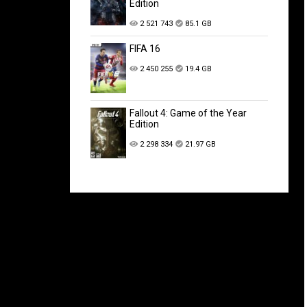
Edition
2 521 743
85.1 GB
FIFA 16
2 450 255
19.4 GB
Fallout 4: Game of the Year
Edition
2 298 334
21.97 GB