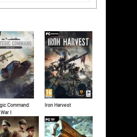
egic Command:
Iron Harvest
 War I