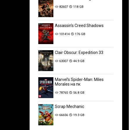
82607
118 GB
Assassin's Creed Shadows
101414
176 GB
Clair Obscur: Expedition 33
63007
44.9 GB
Marvel’s Spider-Man: Miles
Morales на пк
78765
56.8 GB
Scrap Mechanic
66656
19.3 GB