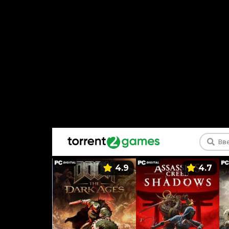
5.9
4.9
4.7