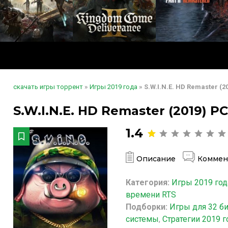
скачать игры торрент
»
Игры 2019 года
» S.W.I.N.E. HD Remaster (2
S.W.I.N.E. HD Remaster (2019) P
1.4
Описание
Коммен
Категория:
Игры 2019 год
времени RTS
Подборки:
Игры для 32 б
системы
,
Стратегии 2019 г