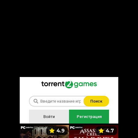
Поиск
Войти
Регистрация
5.9
4.9
4.7