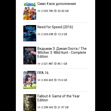
Симс 4 все дополнения
2 533 780
32.50 GB
Need for Speed (2016)
2 524 698
13.2 GB
Ведьмак 3: Дикая Охота / The
Witcher 3: Wild Hunt - Complete
Edition
2 521 887
85.1 GB
FIFA 16
2 450 469
19.4 GB
Fallout 4: Game of the Year
Edition
2 298 543
21.97 GB