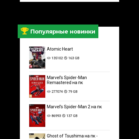
Популярные новинки
Atomic Heart
135102
163 GB
Marvel’s Spider-Man
Remastered на пк
277074
79 GB
Marvel’s Spider-Man 2 на пк
86993
137 GB
Ghost of Tsushima на пк -