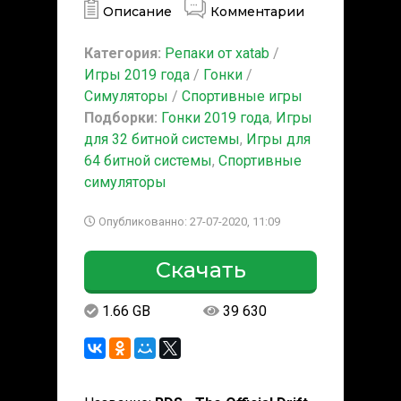
Описание
Комментарии
Категория:
Репаки от xatab
/
Игры 2019 года
/
Гонки
/
Симуляторы
/
Спортивные игры
Подборки:
Гонки 2019 года
,
Игры
для 32 битной системы
,
Игры для
64 битной системы
,
Спортивные
симуляторы
Опубликованно: 27-07-2020, 11:09
Скачать
1.66 GB
39 630