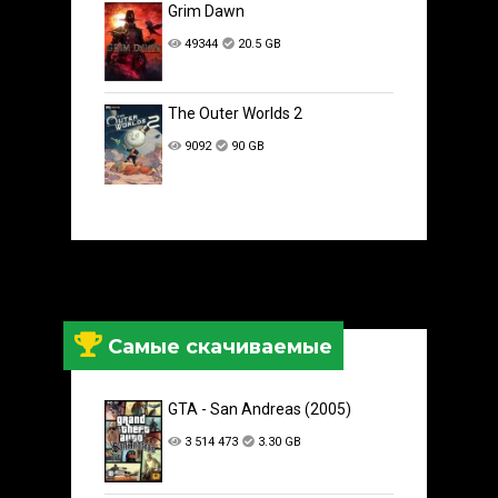
Grim Dawn
49344
20.5 GB
The Outer Worlds 2
9092
90 GB
Самые скачиваемые
GTA - San Andreas (2005)
3 514 473
3.30 GB