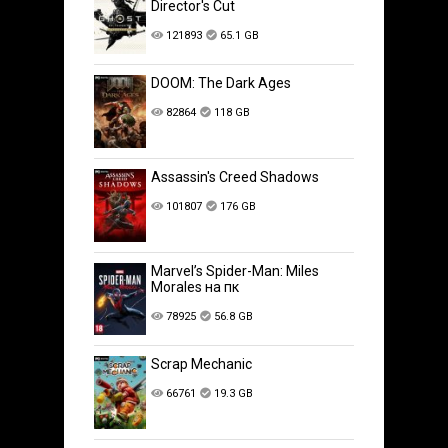
Director's Cut
121893
65.1 GB
DOOM: The Dark Ages
82864
118 GB
Assassin's Creed Shadows
101807
176 GB
Marvel’s Spider-Man: Miles
Morales на пк
78925
56.8 GB
Scrap Mechanic
66761
19.3 GB