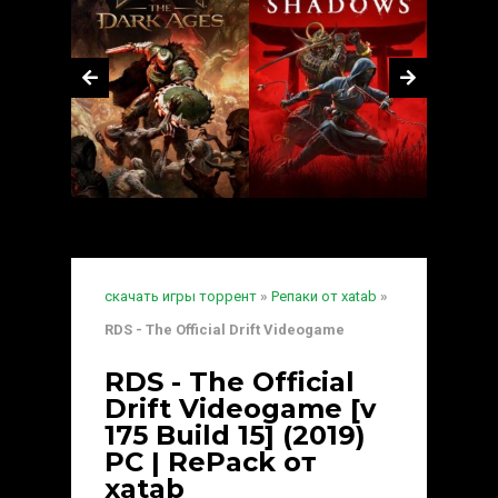
скачать игры торрент
»
Репаки от xatab
»
RDS - The Official Drift Videogame
RDS - The Official
Drift Videogame [v
175 Build 15] (2019)
PC | RePack от
xatab