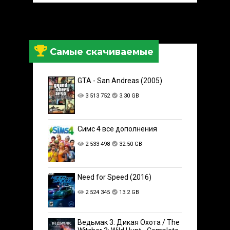
Самые скачиваемые
GTA - San Andreas (2005)
3 513 752
3.30 GB
Симс 4 все дополнения
2 533 498
32.50 GB
Need for Speed (2016)
2 524 345
13.2 GB
Ведьмак 3: Дикая Охота / The