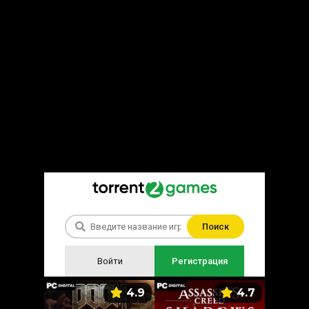
Поиск
Войти
Регистрация
5.9
4.9
4.7