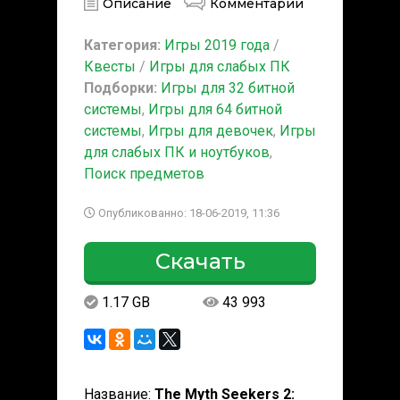
Описание
Комментарии
Категория:
Игры 2019 года
/
Квесты
/
Игры для слабых ПК
Подборки:
Игры для 32 битной
системы
,
Игры для 64 битной
системы
,
Игры для девочек
,
Игры
для слабых ПК и ноутбуков
,
Поиск предметов
Опубликованно: 18-06-2019, 11:36
Скачать
1.17 GB
43 993
Название:
The Myth Seekers 2: