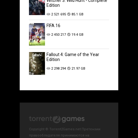
Witcher 3: Wild Hunt - Complete
Edition
2 521 695
85.1 GB
FIFA 16
2 450 217
19.4 GB
Fallout 4: Game of the Year
Edition
2 298 294
21.97 GB
Copyright © Torrent2Games.net Претензии
правообладателя принимаются на