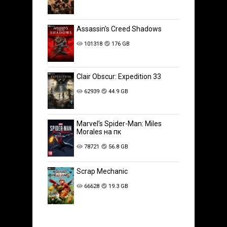
Assassin's Creed Shadows
101318
176 GB
Clair Obscur: Expedition 33
62939
44.9 GB
Marvel’s Spider-Man: Miles
Morales на пк
78721
56.8 GB
Scrap Mechanic
66628
19.3 GB