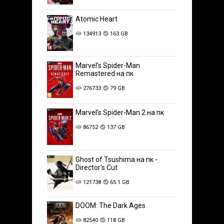
Atomic Heart
134913
163 GB
Marvel’s Spider-Man
Remastered на пк
276733
79 GB
Marvel’s Spider-Man 2 на пк
86752
137 GB
Ghost of Tsushima на пк -
Director's Cut
121738
65.1 GB
DOOM: The Dark Ages
82540
118 GB