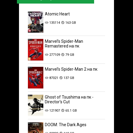
Atomic Heart
135114
163 GB
Marvel’s Spider-Man
Remastered на пк
277109
79 GB
Marvel’s Spider-Man 2 на пк
87021
137 GB
Ghost of Tsushima на пк -
Director's Cut
121907
65.1 GB
DOOM: The Dark Ages