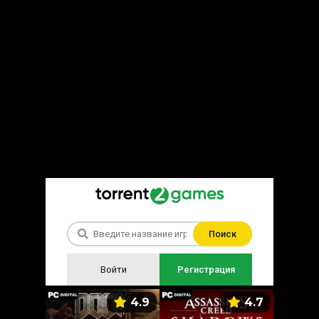
Поиск
Войти
Регистрация
5.9
4.9
4.7