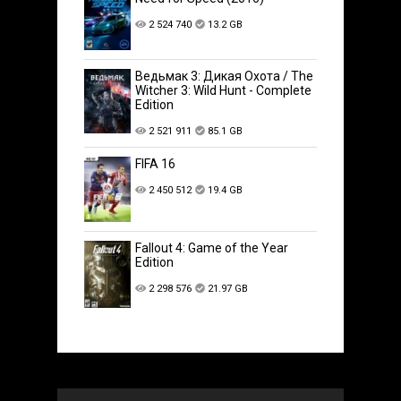
2 524 740
13.2 GB
Ведьмак 3: Дикая Охота / The
Witcher 3: Wild Hunt - Complete
Edition
2 521 911
85.1 GB
FIFA 16
2 450 512
19.4 GB
Fallout 4: Game of the Year
Edition
2 298 576
21.97 GB