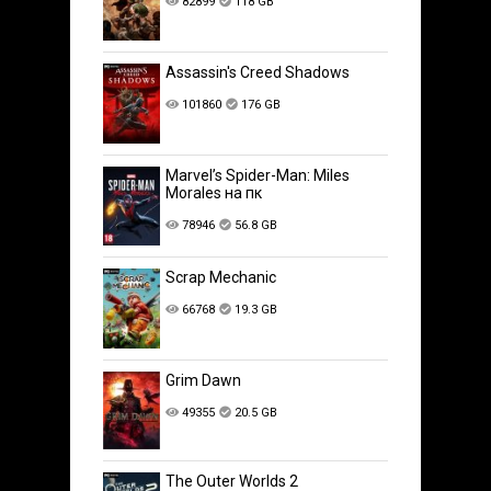
82899
118 GB
Assassin's Creed Shadows
101860
176 GB
Marvel’s Spider-Man: Miles
Morales на пк
78946
56.8 GB
Scrap Mechanic
66768
19.3 GB
Grim Dawn
49355
20.5 GB
The Outer Worlds 2