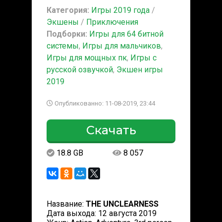
Категория:
Игры 2019 года
/
Экшены
/
Приключения
Подборки:
Игры для 64 битной
системы
,
Игры для мальчиков
,
Игры для мощных пк
,
Игры с
русской озвучкой
,
Экшен игры
2019
Опубликованно: 11-08-2019, 23:44
Скачать
18.8 GB
8 057
Название:
THE UNCLEARNESS
Дата выхода: 12 августа 2019