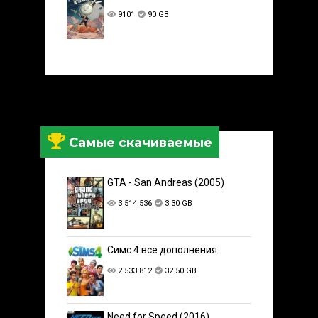
9101
90 GB
Самые скачиваемые
GTA - San Andreas (2005)
3 514 536
3.30 GB
Симс 4 все дополнения
2 533 812
32.50 GB
Need for Speed (2016)