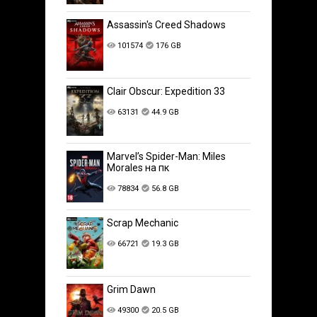
Assassin's Creed Shadows
101574
176 GB
Clair Obscur: Expedition 33
63131
44.9 GB
Marvel’s Spider-Man: Miles
Morales на пк
78834
56.8 GB
Scrap Mechanic
66721
19.3 GB
Grim Dawn
49300
20.5 GB