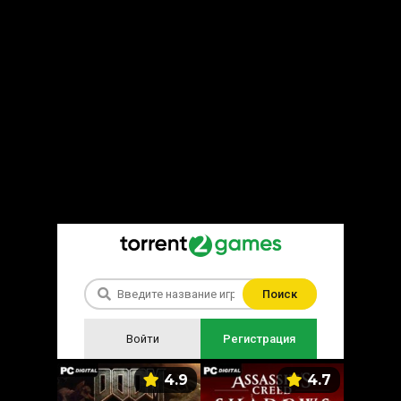
Поиск
Войти
Регистрация
5.9
4.9
4.7