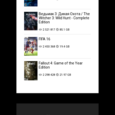
Ведьмак 3: Дикая Охота / The
Witcher 3: Wild Hunt - Complete
Edition
2 521 817
85.1 GB
FIFA 16
2 450 368
19.4 GB
Fallout 4: Game of the Year
Edition
2 298 428
21.97 GB