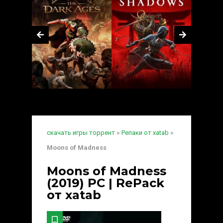
скачать игры торрент
»
Репаки от xatab
»
Moons of Madness
Moons of Madness
(2019) PC | RePack
от xatab