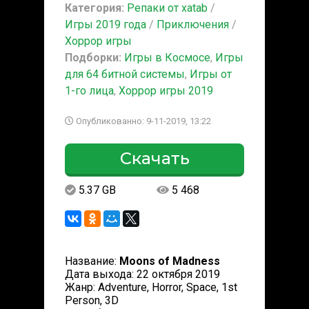
Категория:
Репаки от xatab
/
Игры 2019 года
/
Приключения
/
Хоррор игры
Подборки:
Игры в Космосе
,
Игры
для 64 битной системы
,
Игры от
1-го лица
,
Хоррор игры 2019
Опубликованно: 9-11-2019, 13:22
Скачать
5.37 GB
5 468
Название:
Moons of Madness
Дата выхода: 22 октября 2019
Жанр: Adventure, Horror, Space, 1st
Person, 3D