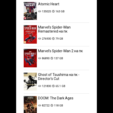
Atomic Heart
135025
163 GB
Marvel’s Spider-Man
Remastered на пк
276930
79 GB
Marvel’s Spider-Man 2 на пк
86890
137 GB
Ghost of Tsushima на пк -
Director's Cut
121830
65.1 GB
DOOM: The Dark Ages
82722
118 GB