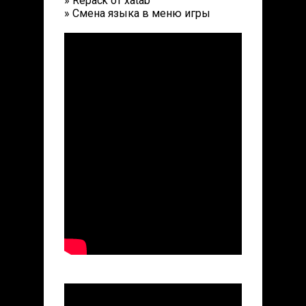
» Repack от xatab
» Смена языка в меню игры