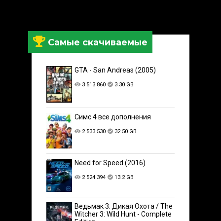
Самые скачиваемые
GTA - San Andreas (2005)
3 513 860
3.30 GB
Симс 4 все дополнения
2 533 530
32.50 GB
Need for Speed (2016)
2 524 394
13.2 GB
Ведьмак 3: Дикая Охота / The
Witcher 3: Wild Hunt - Complete