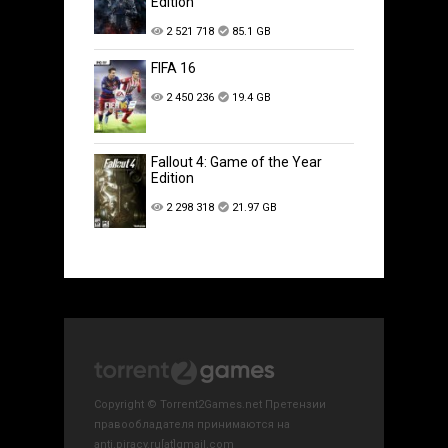
Edition
2 521 718
85.1 GB
FIFA 16
2 450 236
19.4 GB
Fallout 4: Game of the Year
Edition
2 298 318
21.97 GB
Copyright © Torrent2Games.net Претензии
правообладателя принимаются на
anti.piracy.ru[at]gmail.com