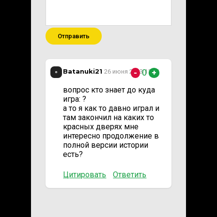
Отправить
Batanuki21
0
26 июня 2023 11:23
-
+
вопрос кто знает до куда
игра: ?
а то я как то давно играл и
там закончил на каких то
красных дверях мне
интересно продолжение в
полной версии истории
есть?
Цитировать
Ответить