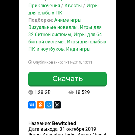
Приключения
/
Квесты
/
Игры
для слабых ПК
Подборки:
Аниме игры
,
Визуальные новеллы
,
Игры для
32 битной системы
,
Игры для 64
битной системы
,
Игры для слабых
ПК и ноутбуков
,
Инди игры
Опубликованно: 1-11-2019, 13:11
Скачать
1.28 GB
18 529
Название:
Bewitched
Дата выхода: 31 октября 2019
Жанр: Adventire, Indie, Anime, Visual