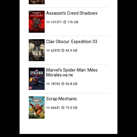
Assassin's Creed Shadows
101371
176 GB
Clair Obscur: Expedition 33
62970
44.9 GB
Marvel’s Spider-Man: Miles
Morales на пк
78745
56.8 GB
Scrap Mechanic
66641
19.3 GB