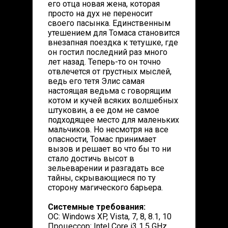
его отца новая жена, которая
просто на дух не переносит
своего пасынка. Единственным
утешением для Томаса становится
внезапная поездка к тетушке, где
он гостил последний раз много
лет назад. Теперь-то он точно
отвлечется от грустных мыслей,
ведь его тетя Элис самая
настоящая ведьма с говорящим
котом и кучей всяких волшебных
штуковин, а ее дом не самое
подходящее место для маленьких
мальчиков. Но несмотря на все
опасности, Томас принимает
вызов и решает во что бы то ни
стало достичь высот в
зельеварении и разгадать все
тайны, скрывающиеся по ту
сторону магического барьера.
Системные требования:
ОС: Windows XP, Vista, 7, 8, 8.1, 10
Процессор: Intel Core i3 1.5 GHz