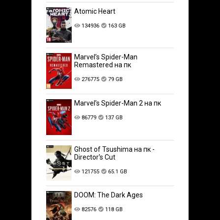
Atomic Heart
134936
163 GB
Marvel’s Spider-Man
Remastered на пк
276775
79 GB
Marvel’s Spider-Man 2 на пк
86779
137 GB
Ghost of Tsushima на пк -
Director's Cut
121755
65.1 GB
DOOM: The Dark Ages
82576
118 GB