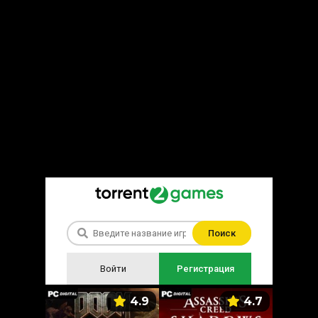
Поиск
Войти
Регистрация
5.9
4.9
4.7