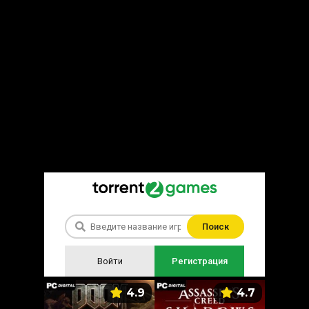
Поиск
Войти
Регистрация
5.9
4.9
4.7