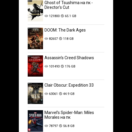
Ghost of Tsushima на пк -
Director's Cut
121800
65.1 GB
DOOM: The Dark Ages
82657
118 GB
Assassin's Creed Shadows
101493
176 GB
Clair Obscur: Expedition 33
63061
44.9 GB
Marvel’s Spider-Man: Miles
Morales на пк
78797
56.8 GB