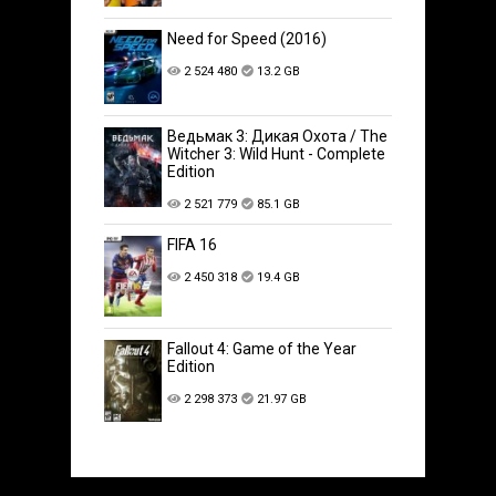
Need for Speed (2016)
2 524 480
13.2 GB
Ведьмак 3: Дикая Охота / The
Witcher 3: Wild Hunt - Complete
Edition
2 521 779
85.1 GB
FIFA 16
2 450 318
19.4 GB
Fallout 4: Game of the Year
Edition
2 298 373
21.97 GB