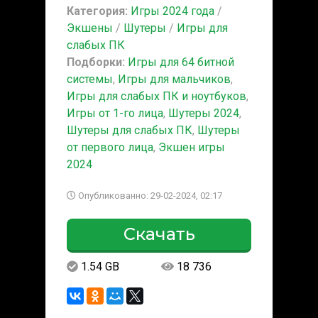
Категория:
Игры 2024 года
/
Экшены
/
Шутеры
/
Игры для
слабых ПК
Подборки:
Игры для 64 битной
системы
,
Игры для мальчиков
,
Игры для слабых ПК и ноутбуков
,
Игры от 1-го лица
,
Шутеры 2024
,
Шутеры для слабых ПК
,
Шутеры
от первого лица
,
Экшен игры
2024
Опубликованно: 29-02-2024, 02:17
Скачать
1.54 GB
18 736