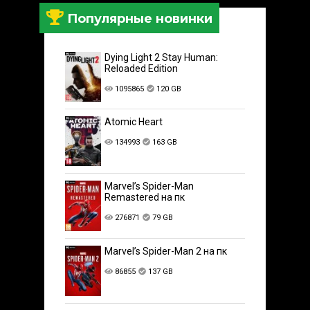
Популярные новинки
Dying Light 2 Stay Human:
Reloaded Edition
1095865
120 GB
Atomic Heart
134993
163 GB
Marvel’s Spider-Man
Remastered на пк
276871
79 GB
Marvel’s Spider-Man 2 на пк
86855
137 GB