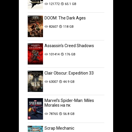
121772
65.1 GB
DOOM: The Dark Ages
82607
118 GB
Assassin's Creed Shadows
101414
176 GB
Clair Obscur: Expedition 33
63007
44.9 GB
Marvel’s Spider-Man: Miles
Morales на пк
78765
56.8 GB
Scrap Mechanic