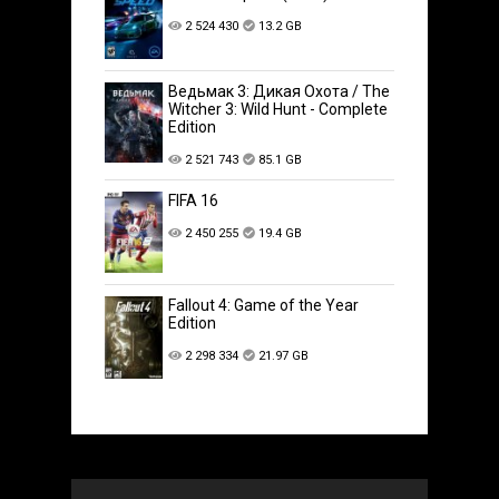
2 524 430
13.2 GB
Ведьмак 3: Дикая Охота / The
Witcher 3: Wild Hunt - Complete
Edition
2 521 743
85.1 GB
FIFA 16
2 450 255
19.4 GB
Fallout 4: Game of the Year
Edition
2 298 334
21.97 GB