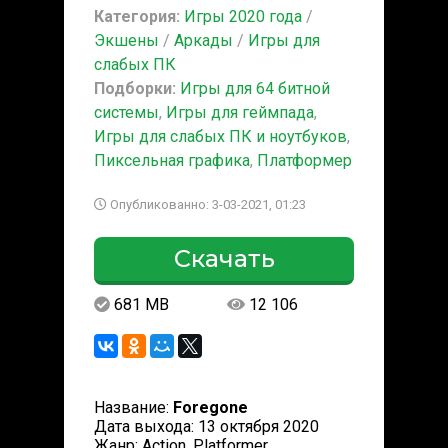
Категория:
Игры 2020 года
/
Экшены
/
Аркады
/
Игры для
слабых ПК
Подборки:
Игры для 64 битной
системы
,
Игры для геймпада
,
Игры для слабых ПК и ноутбуков
,
Пиксельная графика
,
Платформер
Опубликованно: 3-03-2021, 01:23
Скачать
681 MB
12 106
Название:
Foregone
Дата выхода: 13 октября 2020
Жанр: Action, Platformer,