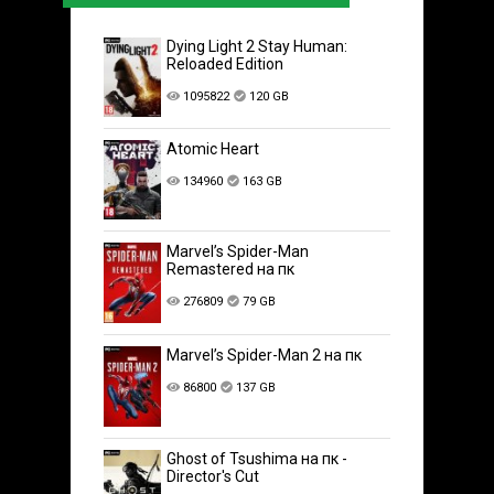
Dying Light 2 Stay Human:
Reloaded Edition
1095822
120 GB
Atomic Heart
134960
163 GB
Marvel’s Spider-Man
Remastered на пк
276809
79 GB
Marvel’s Spider-Man 2 на пк
86800
137 GB
Ghost of Tsushima на пк -
Director's Cut