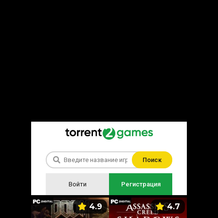
Поиск
Войти
Регистрация
5.9
4.9
4.7