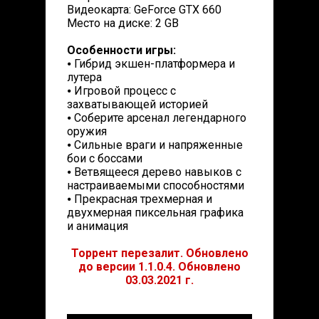
Видеокарта: GeForce GTX 660
Место на диске: 2 GB
Особенности игры:
⦁ Гибрид экшен-платформера и
лутера
⦁ Игровой процесс с
захватывающей историей
⦁ Соберите арсенал легендарного
оружия
⦁ Сильные враги и напряженные
бои с боссами
⦁ Ветвящееся дерево навыков с
настраиваемыми способностями
⦁ Прекрасная трехмерная и
двухмерная пиксельная графика
и анимация
Торрент перезалит. Обновлено
до версии 1.1.0.4. Обновлено
03.03.2021 г.