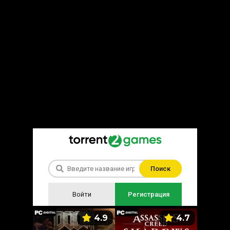
Поиск
Войти
Регистрация
5.9
4.9
4.7