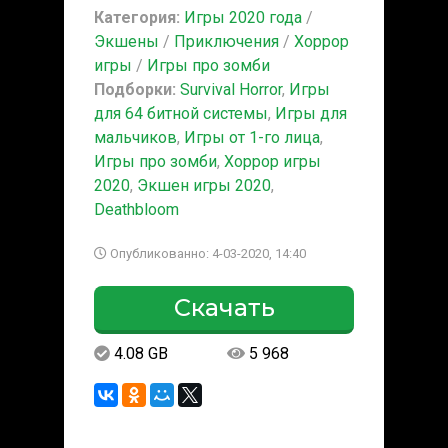
Категория:
Игры 2020 года
/
Экшены
/
Приключения
/
Хоррор
игры
/
Игры про зомби
Подборки:
Survival Horror
,
Игры
для 64 битной системы
,
Игры для
мальчиков
,
Игры от 1-го лица
,
Игры про зомби
,
Хоррор игры
2020
,
Экшен игры 2020
,
Deathbloom
Опубликованно: 4-03-2020, 14:40
Скачать
4.08 GB
5 968