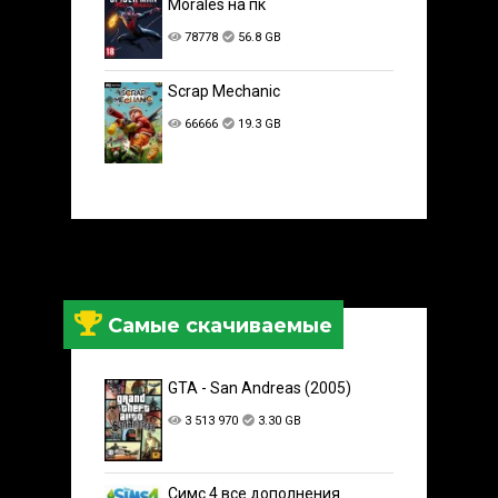
Morales на пк
78778
56.8 GB
Scrap Mechanic
66666
19.3 GB
Самые скачиваемые
GTA - San Andreas (2005)
3 513 970
3.30 GB
Симс 4 все дополнения