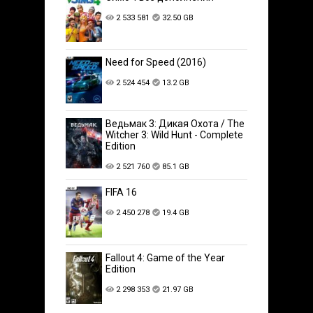
2 533 581
32.50 GB
Need for Speed (2016)
2 524 454
13.2 GB
Ведьмак 3: Дикая Охота / The
Witcher 3: Wild Hunt - Complete
Edition
2 521 760
85.1 GB
FIFA 16
2 450 278
19.4 GB
Fallout 4: Game of the Year
Edition
2 298 353
21.97 GB