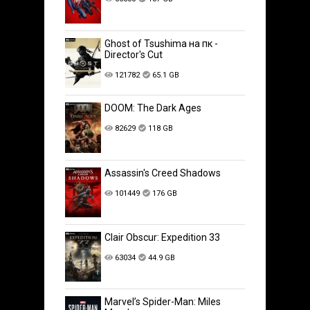
Ghost of Tsushima на пк -
Director's Cut
121782
65.1 GB
DOOM: The Dark Ages
82629
118 GB
Assassin's Creed Shadows
101449
176 GB
Clair Obscur: Expedition 33
63034
44.9 GB
Marvel’s Spider-Man: Miles