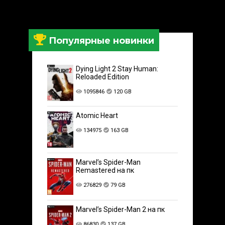
Популярные новинки
Dying Light 2 Stay Human:
Reloaded Edition
1095846
120 GB
Atomic Heart
134975
163 GB
Marvel’s Spider-Man
Remastered на пк
276829
79 GB
Marvel’s Spider-Man 2 на пк
86830
137 GB