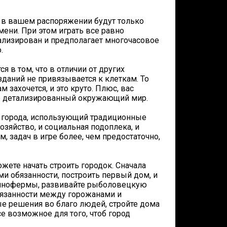
, в вашем распоряжении будут только
ени. При этом играть все равно
тализирован и предполагает многочасовое
.
 в том, что в отличии от других
зданий не привязывается к клеткам. То
 захочется, и это круто. Плюс, вас
око детализированный окружающий мир.
а города, использующий традиционные
хозяйство, и социальная подоплека, и
, задач в игре более, чем предостаточно,
ожете начать строить городок. Сначала
ми обязанности, построить первый дом, и
свинофермы, развивайте рыболовецкую
обязанности между горожанами и
е решения во благо людей, стройте дома
се возможное для того, чтоб город