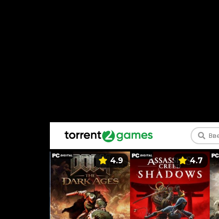
5.9
4.9
4.7