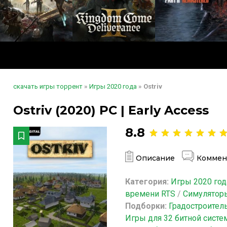
скачать игры торрент
»
Игры 2020 года
» Ostriv
Ostriv (2020) PC | Early Access
8.8
Описание
Коммен
Категория:
Игры 2020 год
времени RTS
/
Симулятор
Подборки:
Градостроител
Игры для 32 битной сист