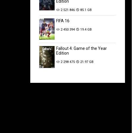
Edition
2 521 846
85.1 GB
FIFA 16
2 450 394
19.4 GB
Fallout 4: Game of the Year
Edition
2 298 475
21.97 GB