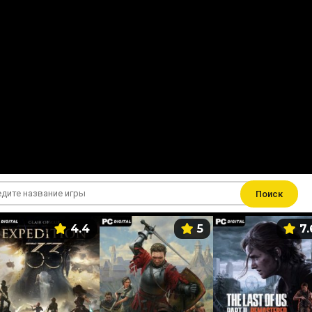
Поиск
4.4
5
7.