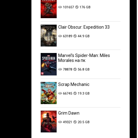
101657
176 GB
Clair Obscur: Expedition 33
63189
44.9 GB
Marvel’s Spider-Man: Miles
Morales на пк
78878
56.8 GB
Scrap Mechanic
66745
19.3 GB
Grim Dawn
49321
20.5 GB