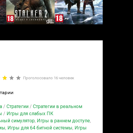
Проголосовало
16
человек
тарии
а
/
Стратегии
/
Стратегии в реальном
ы
/
Игры для слабых ПК
ьный симулятор
,
Игры в раннем доступе
,
емы
,
Игры для 64 битной системы
,
Игры