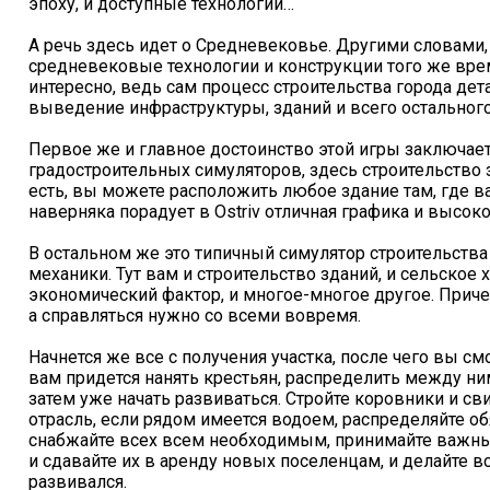
эпоху, и доступные технологии…
А речь здесь идет о Средневековье. Другими словами
средневековые технологии и конструкции того же врем
интересно, ведь сам процесс строительства города де
выведение инфраструктуры, зданий и всего остального
Первое же и главное достоинство этой игры заключается
градостроительных симуляторов, здесь строительство 
есть, вы можете расположить любое здание там, где вам
наверняка порадует в Ostriv отличная графика и выс
В остальном же это типичный симулятор строительств
механики. Тут вам и строительство зданий, и сельское 
экономический фактор, и многое-многое другое. Причем
а справляться нужно со всеми вовремя.
Начнется же все с получения участка, после чего вы см
вам придется нанять крестьян, распределить между ни
затем уже начать развиваться. Стройте коровники и 
отрасль, если рядом имеется водоем, распределяйте 
снабжайте всех всем необходимым, принимайте важны
и сдавайте их в аренду новых поселенцам, и делайте в
развивался.