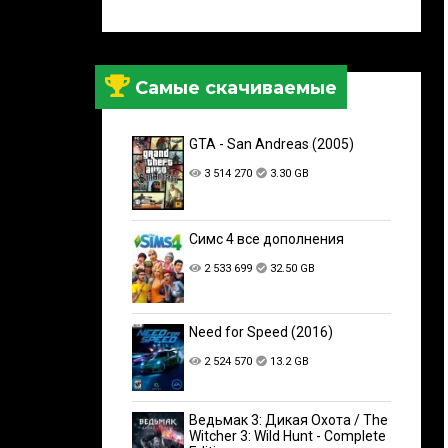
Самые скачиваемые
GTA - San Andreas (2005)
3 514 270
3.30 GB
Симс 4 все дополнения
2 533 699
32.50 GB
Need for Speed (2016)
2 524 570
13.2 GB
Ведьмак 3: Дикая Охота / The
Witcher 3: Wild Hunt - Complete