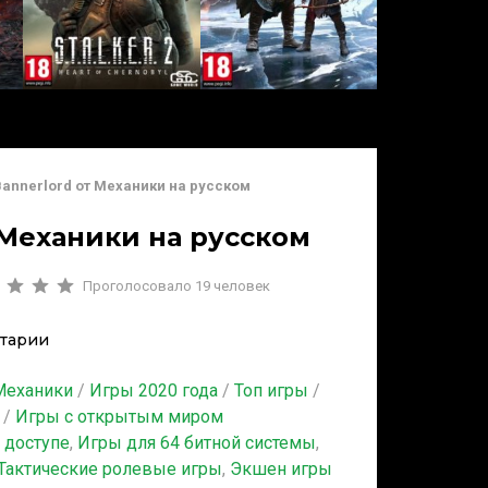
 Bannerlord от Механики на русском
т Механики на русском
Проголосовало
19
человек
тарии
Механики
/
Игры 2020 года
/
Топ игры
/
/
Игры с открытым миром
 доступе
,
Игры для 64 битной системы
,
Тактические ролевые игры
,
Экшен игры