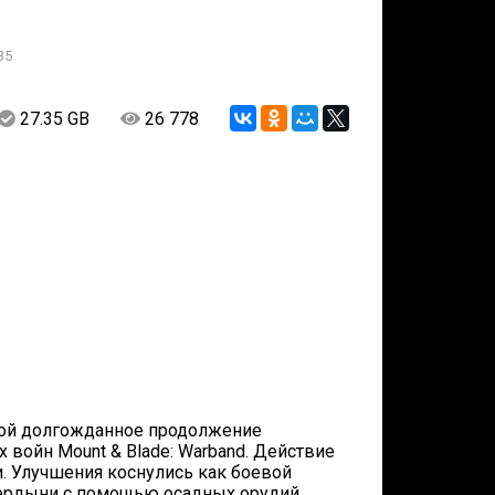
35
27.35 GB
26 778
собой долгожданное продолжение
войн Mount & Blade: Warband. Действие
ти. Улучшения коснулись как боевой
вердыни с помощью осадных орудий,