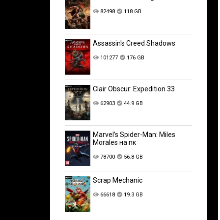
82498
118 GB
Assassin's Creed Shadows
101277
176 GB
Clair Obscur: Expedition 33
62903
44.9 GB
Marvel’s Spider-Man: Miles
Morales на пк
78700
56.8 GB
Scrap Mechanic
66618
19.3 GB