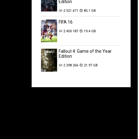
Edition
2 521 671
85.1 GB
FIFA 16
2 450 187
19.4 GB
Fallout 4: Game of the Year
Edition
2 298 266
21.97 GB