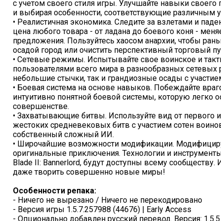
с учетом своего стиля игры. Улучшайте навыки своего
и выбирая особенности, соответствующие различным у
• Реалистичная экономика. Следите за взлетами и пад
цена любого товара - от ладана до боевого коня - меня
предложения. Пользуйтесь хаосом анархии, чтобы ран
осадой город или очистить перспективный торговый пу
• Сетевые режимы. Испытывайте свое воинское и такти
пользователями всего мира в разнообразных сетевых 
небольшие стычки, так и грандиозные осады с участием
• Боевая система на основе навыков. Побеждайте вра
интуитивно понятной боевой системы, которую легко ос
совершенстве.
• Захватывающие битвы. Используйте вид от первого и 
жестоких средневековых битв с участием сотен воино
собственный сложный ИИ.
• Широчайшие возможности модификации. Модифицируй
оригинальные приключения. Технологии и инструменты
Blade II: Bannerlord, будут доступны всему сообществу
даже творить совершенно новые миры!
Особенности репака:
- Ничего не вырезано / Ничего не перекодировано
- Версия игры 1.5.7.257988 (44676) | Early Access
- Опционально добавлен русский перевод. Версия: 1.5.5