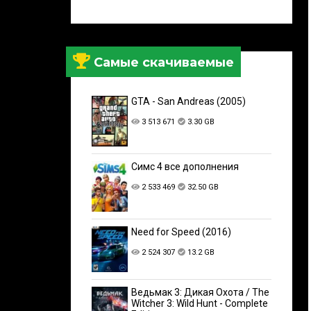
Самые скачиваемые
GTA - San Andreas (2005)
3 513 671
3.30 GB
Симс 4 все дополнения
2 533 469
32.50 GB
Need for Speed (2016)
2 524 307
13.2 GB
Ведьмак 3: Дикая Охота / The
Witcher 3: Wild Hunt - Complete