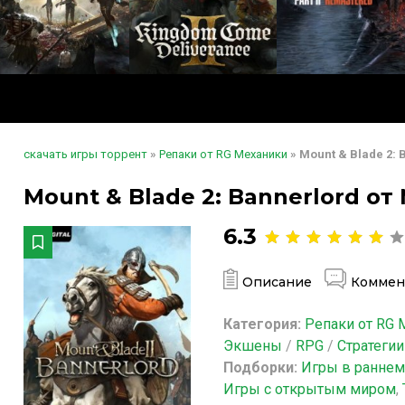
скачать игры торрент
»
Репаки от RG Механики
» Mount & Blade 2:
Mount & Blade 2: Bannerlord о
6.3
Описание
Коммен
Категория:
Репаки от RG 
Экшены
/
RPG
/
Стратегии
Подборки:
Игры в раннем
Игры с открытым миром
,