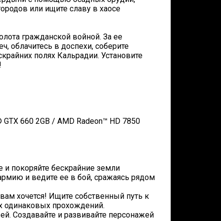
ородов или ищите славу в хаосе
колота гражданской войной. За ее
, облачитесь в доспехи, соберите
скрайних полях Кальрадии. Установите
!
e® GTX 660 2GB / AMD Radeon™ HD 7850
те и покоряйте бескрайние земли
армию и ведите ее в бой, сражаясь рядом
 вам хочется! Ищите собственный путь к
ух одинаковых прохождений.
жей. Создавайте и развивайте персонажей