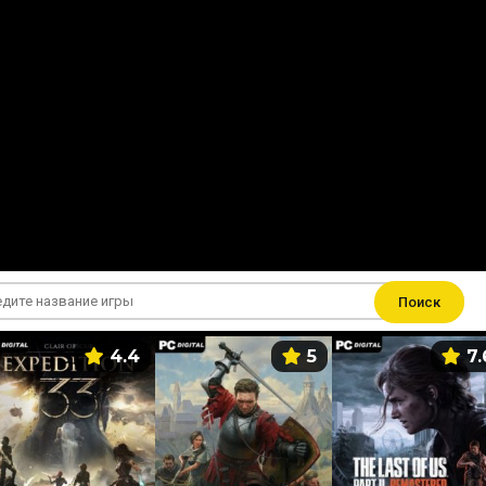
Поиск
4.4
5
7.