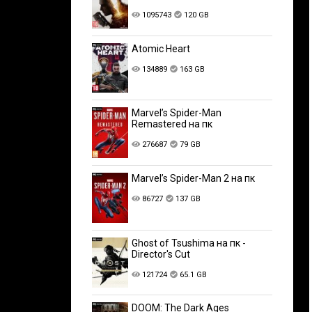
1095743
120 GB
Atomic Heart
134889
163 GB
Marvel’s Spider-Man
Remastered на пк
276687
79 GB
Marvel’s Spider-Man 2 на пк
86727
137 GB
Ghost of Tsushima на пк -
Director's Cut
121724
65.1 GB
DOOM: The Dark Ages