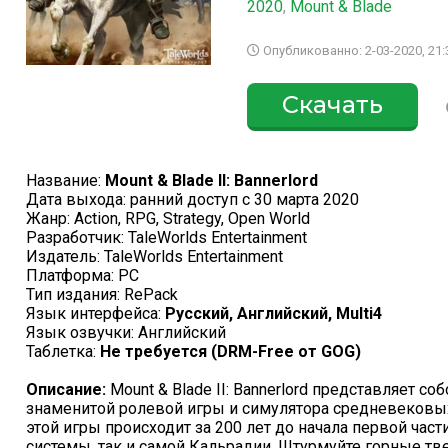
2020
,
Mount & Blade
Опубликованно: 2-03-2020, 21:
Скачать
Название:
Mount & Blade II: Bannerlord
Дата выхода: ранний доступ с 30 марта 2020
Жанр: Action, RPG, Strategy, Open World
Разработчик: TaleWorlds Entertainment
Издатель: TaleWorlds Entertainment
Платформа: PC
Тип издания: RePack
Язык интерфейса:
Русский, Английский, Multi4
Язык озвучки: Английский
Таблетка:
Не требуется (DRM-Free от GOG)
Описание:
Mount & Blade II: Bannerlord представляет 
знаменитой ролевой игры и симулятора средневековых 
этой игры происходит за 200 лет до начала первой час
системы, так и самой Кальрадии. Штурмуйте горные т