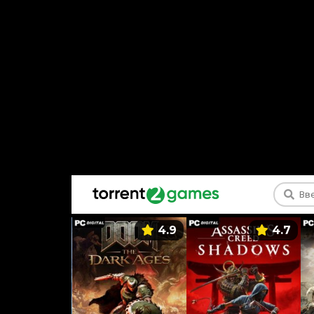
5.9
4.9
4.7