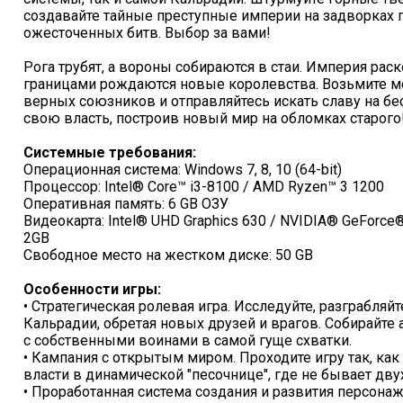
создавайте тайные преступные империи на задворках г
ожесточенных битв. Выбор за вами!
Рога трубят, а вороны собираются в стаи. Империя рас
границами рождаются новые королевства. Возьмите меч
верных союзников и отправляйтесь искать славу на бе
свою власть, построив новый мир на обломках старого
Системные требования:
Операционная система: Windows 7, 8, 10 (64-bit)
Процессор: Intel® Core™ i3-8100 / AMD Ryzen™ 3 1200
Оперативная память: 6 GB ОЗУ
Видеокарта: Intel® UHD Graphics 630 / NVIDIA® GeForc
2GB
Свободное место на жестком диске: 50 GB
Особенности игры:
• Стратегическая ролевая игра. Исследуйте, разграбляй
Кальрадии, обретая новых друзей и врагов. Собирайте 
с собственными воинами в самой гуще схватки.
• Кампания с открытым миром. Проходите игру так, как
власти в динамической "песочнице", где не бывает дв
• Проработанная система создания и развития персона