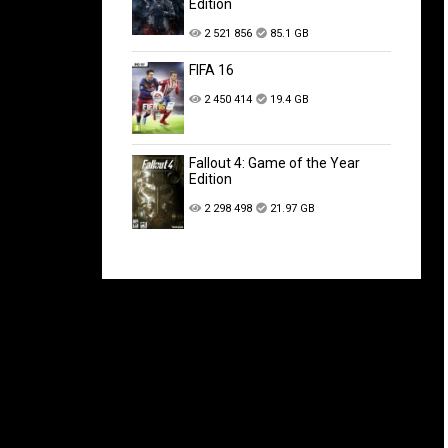
Edition
2 521 856
85.1 GB
FIFA 16
2 450 414
19.4 GB
Fallout 4: Game of the Year
Edition
2 298 498
21.97 GB