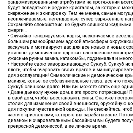
рандомизированными атрибутами на протяжении всего 
будут попадаться и редкие кристаллы, за которые мож
снаряжение и экипировку. Тем не менее, самые могу
неоплачиваемые, легендарные, супер-заряженные нагр
Сохраняйте спокойствие, не будьте слишком жадными и
смерти ...
• Случайно генерируемые карты, нескончаемое весель
большим разнообразием адской атмосферы окружающе
заскучать и мотивируют вас для все новых и новых сра
ужасное, демоническое царство, наполненное монстра
ужасные руины замка, катакомбы, подземелья и много
• Настройте свою завораживающую Суккуб. Суккуб ис
плоть, чтобы очаровать своих врагов и манипулироват
для эксплуатации! Символические и демонические крыл
макияж, колье, ее соблазнительные глаза...все что поже
Суккуб слишком долго. Или вы можете стать еще одним
• Даже дьяволу нужен дом, а эта просто потрясающа!
в свой дом, чтобы восстановить силы. Она уже постро
столик для изменения своей внешности, оружейную ко
для покупки чувственной одежды. Не стесняйтесь, что
части с кристаллами, которые вы зарабатываете. Пот
диваном и очаровательным бассейном вы будете получ
прекрасной демонессой, в ее личное время.