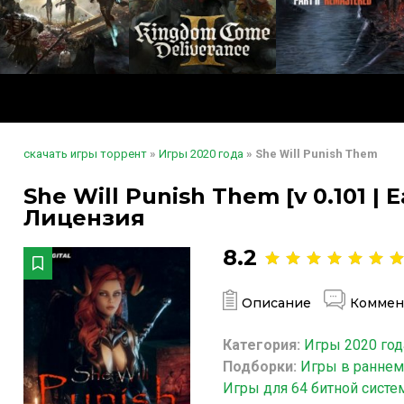
скачать игры торрент
»
Игры 2020 года
» She Will Punish Them
She Will Punish Them [v 0.101 | E
Лицензия
8.2
Описание
Коммен
Категория:
Игры 2020 год
Подборки:
Игры в раннем
Игры для 64 битной сист