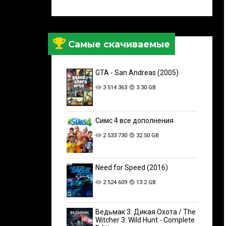
Самые скачиваемые
GTA - San Andreas (2005)
3 514 363
3.30 GB
Симс 4 все дополнения
2 533 730
32.50 GB
Need for Speed (2016)
2 524 609
13.2 GB
Ведьмак 3: Дикая Охота / The
Witcher 3: Wild Hunt - Complete