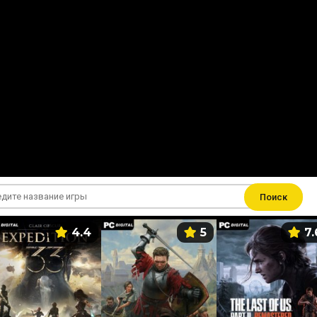
Поиск
4.4
5
7.