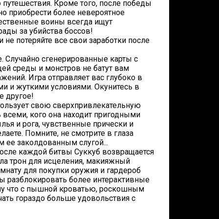
путешествия. Кроме того, после победы
но приобрести более невероятное
щественные воины всегда ищут
ады за убийства боссов!
 не потеряйте все свои заработки после
е. Случайно сгенерированные карты с
й среды и монстров не батут вам
жений. Игра отправляет вас глубоко в
ми и жуткими условиями. Окунитесь в
е другое!
пользует свою сверхпривлекательную
ь всеми, кого она находит пригодными
ья и рога, чувственные прически и
лаете. Помните, не смотрите в глаза
 ее заколдованным слугой...
 После каждой битвы Суккуб возвращается
ила трон для исцеления, макияжный
мнату для покупки оружия и гардероб
бы разблокировать более интерактивные
ому что с пышной кроватью, роскошным
ать гораздо больше удовольствия с