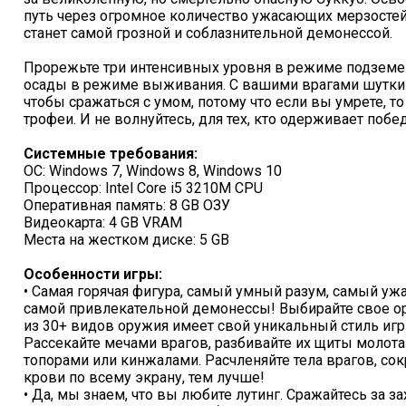
путь через огромное количество ужасающих мерзостей и
станет самой грозной и соблазнительной демонессой.
Прорежьте три интенсивных уровня в режиме подземе
осады в режиме выживания. С вашими врагами шутки п
чтобы сражаться с умом, потому что если вы умрете, т
трофеи. И не волнуйтесь, для тех, кто одерживает побе
Системные требования:
ОС: Windows 7, Windows 8, Windows 10
Процессор: Intel Core i5 3210M CPU
Оперативная память: 8 GB ОЗУ
Видеокарта: 4 GB VRAM
Места на жестком диске: 5 GB
Особенности игры:
• Самая горячая фигура, самый умный разум, самый ужа
самой привлекательной демонессы! Выбирайте свое о
из 30+ видов оружия имеет свой уникальный стиль иг
Рассекайте мечами врагов, разбивайте их щиты молот
топорами или кинжалами. Расчленяйте тела врагов, со
крови по всему экрану, тем лучше!
• Да, мы знаем, что вы любите лутинг. Сражайтесь за 