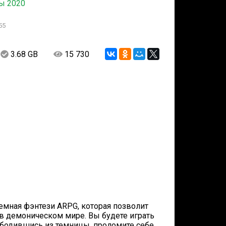
ы 2020
55
3.68 GB
15 730
 темная фэнтези ARPG, которая позволит
в демоническом мире. Вы будете играть
ободившись из темницы, проломите себе