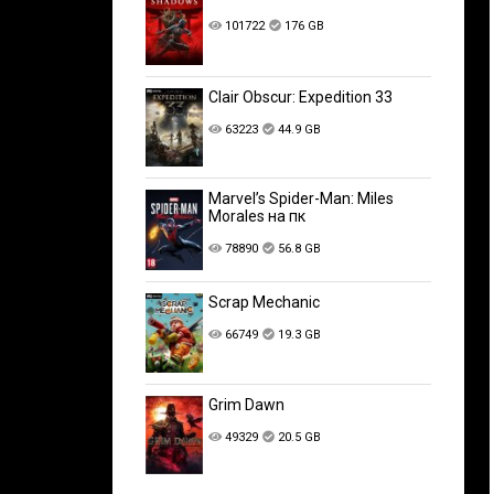
101722
176 GB
Clair Obscur: Expedition 33
63223
44.9 GB
Marvel’s Spider-Man: Miles
Morales на пк
78890
56.8 GB
Scrap Mechanic
66749
19.3 GB
Grim Dawn
49329
20.5 GB