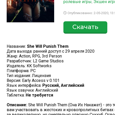
ролевые игры
,
Экшен игр
Опубликованно: 2-05-2020, 13:
Скачать
Название:
She Will Punish Them
Дата выхода: ранний доступ с 29 апреля 2020
Жанр: Action, RPG, 3rd Person
Разработчик: L2 Game Studios
Издатель: KK Softworks
Платформа: PC
Тип издания: Лицензия
Версия: Early Access v 0.101
Язык интерфейса:
Русский, Английский
Язык озвучки: Английский
Таблетка:
Не требуется
Описание:
She Will Punish Them (Она Их Накажет) - это
вам участвовать в жестоких и кровопролитных битвах 
за великолепную, но смертельно опасную Суккуб. Осв