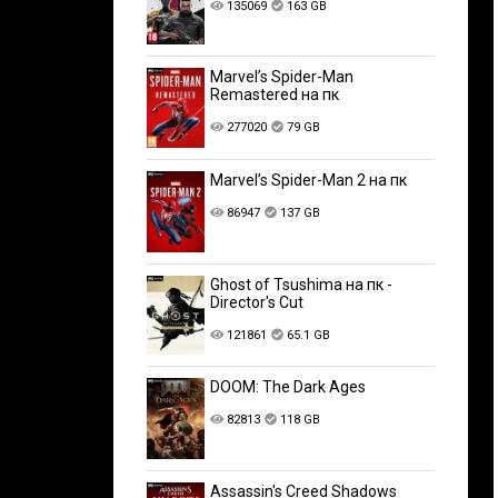
135069
163 GB
Marvel’s Spider-Man
Remastered на пк
277020
79 GB
Marvel’s Spider-Man 2 на пк
86947
137 GB
Ghost of Tsushima на пк -
Director's Cut
121861
65.1 GB
DOOM: The Dark Ages
82813
118 GB
Assassin's Creed Shadows