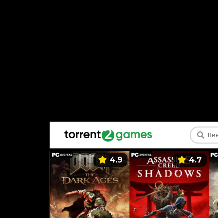
5.9
4.9
4.7