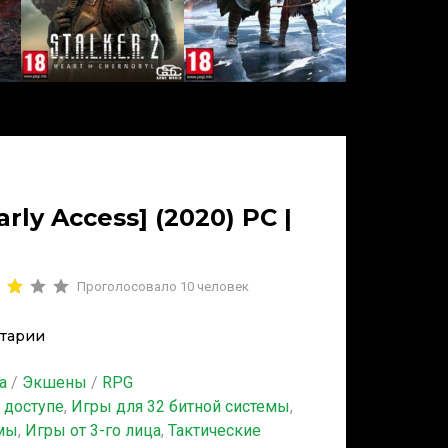
arly Access] (2020) PC |
Проголосовало
10
человек
тарии
а
/
Экшены
/
RPG
 доступе
,
Игры для 32 битной системы
,
емы
,
Игры от 3-го лица
,
Тактические