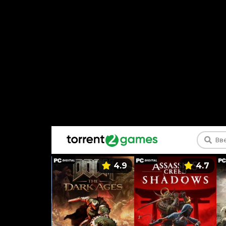
5.9
4.9
4.7