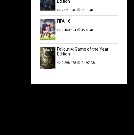
Edition
2 521 846
85.1 GB
FIFA 16
2 450 394
19.4 GB
Fallout 4: Game of the Year
Edition
2 298 475
21.97 GB