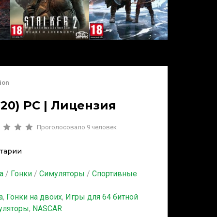
ion
020) PC | Лицензия
Проголосовало
9
человек
тарии
а
/
Гонки
/
Симуляторы
/
Спортивные
а
,
Гонки на двоих
,
Игры для 64 битной
уляторы
,
NASCAR