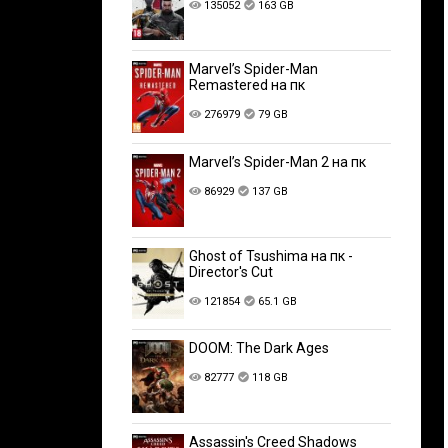
135052
163 GB
Marvel’s Spider-Man
Remastered на пк
276979
79 GB
Marvel’s Spider-Man 2 на пк
86929
137 GB
Ghost of Tsushima на пк -
Director's Cut
121854
65.1 GB
DOOM: The Dark Ages
82777
118 GB
Assassin's Creed Shadows