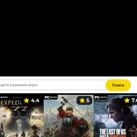
Поиск
4.4
5
7.