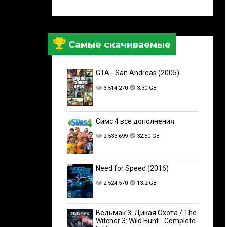
Самые скачиваемые
GTA - San Andreas (2005)
3 514 270
3.30 GB
Симс 4 все дополнения
2 533 699
32.50 GB
Need for Speed (2016)
2 524 570
13.2 GB
Ведьмак 3: Дикая Охота / The
Witcher 3: Wild Hunt - Complete