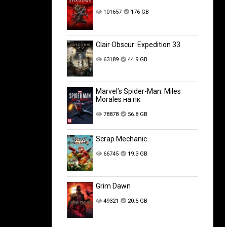
101657
176 GB
Clair Obscur: Expedition 33
63189
44.9 GB
Marvel’s Spider-Man: Miles
Morales на пк
78878
56.8 GB
Scrap Mechanic
66745
19.3 GB
Grim Dawn
49321
20.5 GB