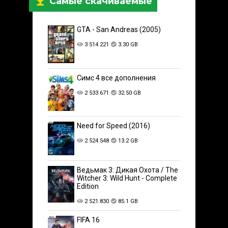
Самые скачиваемые
GTA - San Andreas (2005)
3 514 221
3.30 GB
Симс 4 все дополнения
2 533 671
32.50 GB
Need for Speed (2016)
2 524 548
13.2 GB
Ведьмак 3: Дикая Охота / The
Witcher 3: Wild Hunt - Complete
Edition
2 521 830
85.1 GB
FIFA 16