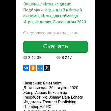
Экшены
/
Игры на двоих
Подборки:
Игры для 64 битной
системы
,
Игры для геймпада
,
Игры на двоих
,
Экшен игры 2020
Опубликованно: 20-08-2020, 18:36
Скачать
2.45 GB
8 247
Название:
Griefhelm
Дата выхода: 20 августа 2020
Жанр: Action, Beat'em up
Разработчик: Johnny Dale Lonack
Издатель: Thorrnet Publishing
Платформа: PC