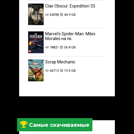
Clair Obscur: Expedition 33
63098
44.9 GB
Marvel’s Spider-Man: Miles
Morales на пк
78821
56.8 GB
Scrap Mechanic
66713
19.3 GB
Самые скачиваемые