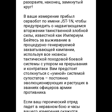
разорвите, наконец, замкнутый
круг!
В ваше измерение прибыл
сервобот по имени J5T-1N, чтобы
предупредить о надвигающемся
вторжении таинственной злобной
силы, известной как Империум.
Бейтесь за выживание в
процедурно-генерируемой
захватывающей кампании,
используя все нюансы
тактической походовой боевой
системы с упором на прерывания
и контратаки. Вам предстоит
столкнуться с «умной» системой
супостатов – постоянно
эволюционирующих и растущих в
званиях офицеров армии
противника.
Если ваш героический отряд
падет в неравном бою и часы
вашего измерения окажутся