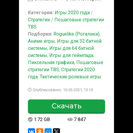
Категория:
Игры 2020 года
/
Стратегии
/
Пошаговые стратегии
TBS
Подборки:
Roguelike (Рогалики)
,
Аниме игры
,
Игры для 32 битной
системы
,
Игры для 64 битной
системы
,
Игры для геймпада
,
Пиксельная графика
,
Пошаговые
стратегии TBS
,
Стратегии 2020
года
,
Тактические ролевые игры
Опубликованно: 10-03-2021, 13:10
Скачать
1.72 GB
7 847