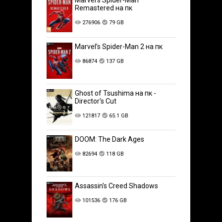
Marvel’s Spider-Man
Remastered на пк
276906
79 GB
Marvel’s Spider-Man 2 на пк
86874
137 GB
Ghost of Tsushima на пк -
Director's Cut
121817
65.1 GB
DOOM: The Dark Ages
82694
118 GB
Assassin's Creed Shadows
101536
176 GB