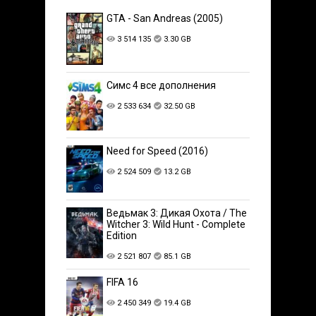
GTA - San Andreas (2005)
3 514 135
3.30 GB
Симс 4 все дополнения
2 533 634
32.50 GB
Need for Speed (2016)
2 524 509
13.2 GB
Ведьмак 3: Дикая Охота / The
Witcher 3: Wild Hunt - Complete
Edition
2 521 807
85.1 GB
FIFA 16
2 450 349
19.4 GB