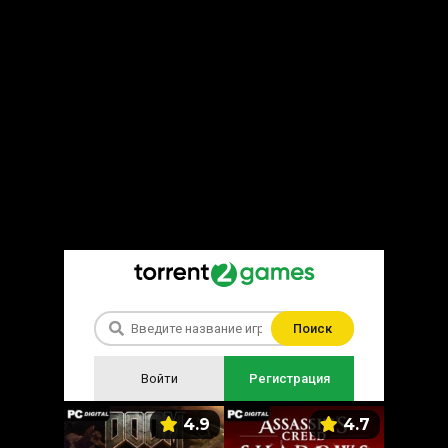
Поиск
Войти
Регистрация
5.9
4.9
4.7