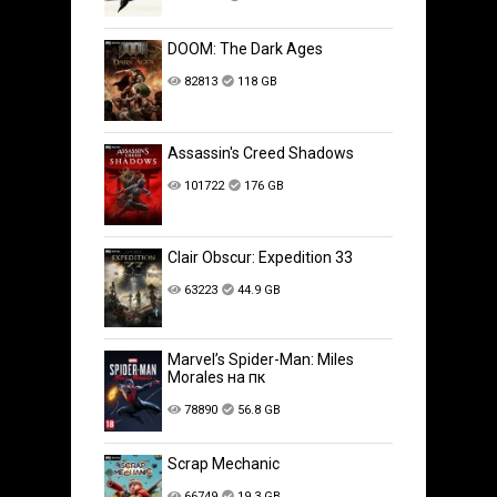
DOOM: The Dark Ages
82813
118 GB
Assassin's Creed Shadows
101722
176 GB
Clair Obscur: Expedition 33
63223
44.9 GB
Marvel’s Spider-Man: Miles
Morales на пк
78890
56.8 GB
Scrap Mechanic
66749
19.3 GB