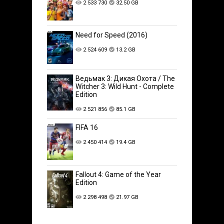
2 533 730
32.50 GB
Need for Speed (2016)
2 524 609
13.2 GB
Ведьмак 3: Дикая Охота / The
Witcher 3: Wild Hunt - Complete
Edition
2 521 856
85.1 GB
FIFA 16
2 450 414
19.4 GB
Fallout 4: Game of the Year
Edition
2 298 498
21.97 GB