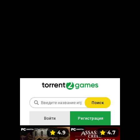
Поиск
Войти
Регистрация
5.9
4.9
4.7