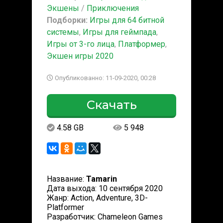
Экшены
/
Приключения
Подборки:
Игры для 64 битной
системы
,
Игры для геймпада
,
Игры от 3-го лица
,
Платформер
,
Экшен игры 2020
Опубликованно: 11-09-2020, 00:28
Скачать
4.58 GB
5 948
Название:
Tamarin
Дата выхода: 10 сентября 2020
Жанр: Action, Adventure, 3D-
Platformer
Разработчик: Chameleon Games