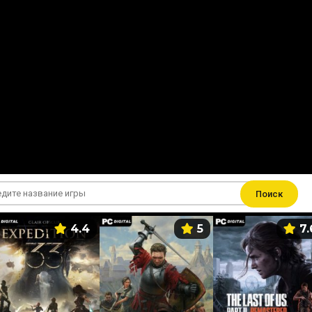
Поиск
4.4
5
7.