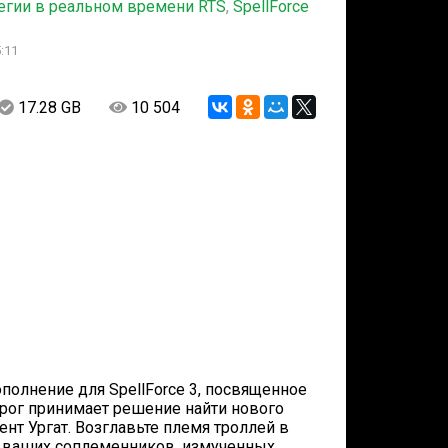
егии в реальном времени RTS
,
SpellForce
:11
17.28 GB
10 504
дополнение для SpellForce 3, посвященное
крог принимает решение найти нового
ент Ургат. Возглавьте племя троллей в
а ваших соплеменников, измученных