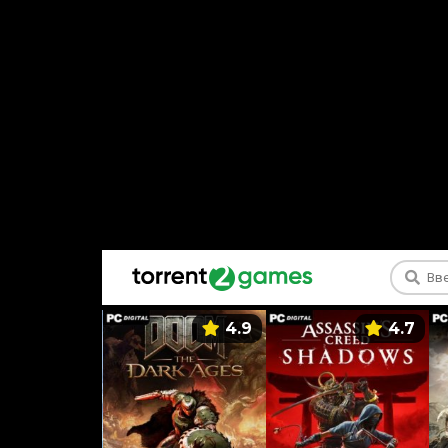
5.9
4.9
4.7