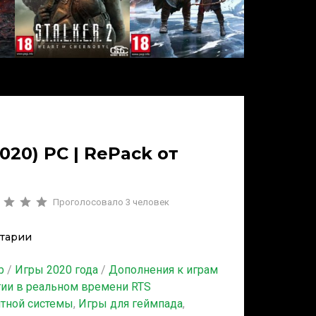
(2020) PC | RePack от
Проголосовало
3
человек
тарии
b
/
Игры 2020 года
/
Дополнения к играм
гии в реальном времени RTS
итной системы
,
Игры для геймпада
,