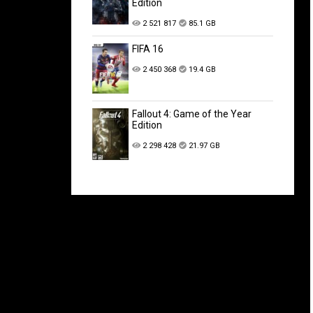
Edition
2 521 817
85.1 GB
FIFA 16
2 450 368
19.4 GB
Fallout 4: Game of the Year
Edition
2 298 428
21.97 GB