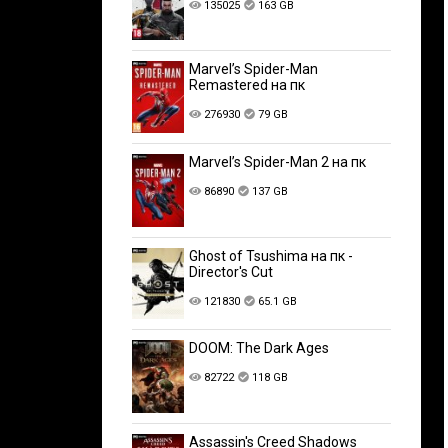
135025
163 GB
Marvel’s Spider-Man
Remastered на пк
276930
79 GB
Marvel’s Spider-Man 2 на пк
86890
137 GB
Ghost of Tsushima на пк -
Director's Cut
121830
65.1 GB
DOOM: The Dark Ages
82722
118 GB
Assassin's Creed Shadows