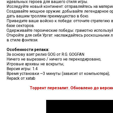
идеальных героев для вашего стиля игры.
Исследуйте новый континент: отправляйтесь на материк
Создавайте мощное оружие: добывайте легендарное ор
дать вашим троллям преимущество в бою.
Приведите ваше войско к победе: отточите стратегию 
базе секторов.
Одерживайте героические победы: грамотно используйт
Откройте для себя Ургат: наслаждайтесь роскошными
в стиле фэнтези.
Особенности репака:
За основу взят релиз GOG от R.G. GOGFAN
Ничего не вырезано / ничего не перекодировано;
Игровые архивы не вскрыты;
Версия игры: 1.4
Время установки ~3 минуты (зависит от компьютера);
Repack от xatab
Торрент перезалит. Обновлено до версии 