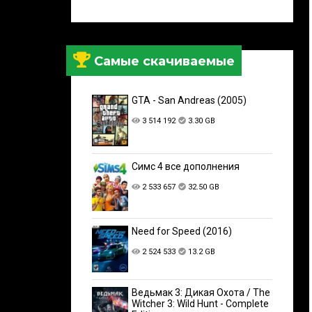
Самые скачиваемые
GTA - San Andreas (2005)
3 514 192
3.30 GB
Симс 4 все дополнения
2 533 657
32.50 GB
Need for Speed (2016)
2 524 533
13.2 GB
Ведьмак 3: Дикая Охота / The
Witcher 3: Wild Hunt - Complete