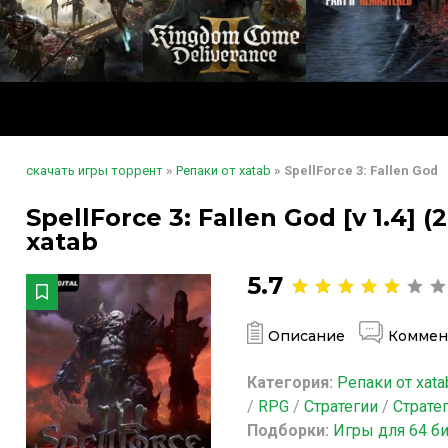
скачать игры торрент
»
Репаки от xatab
» SpellForce 3: Fallen God
SpellForce 3: Fallen God [v 1.4] 
xatab
5.7
Описание
Коммен
Категория:
Репаки от xata
/
RPG
/
Стратегии
/
Страте
Подборки:
Игры для 64 б