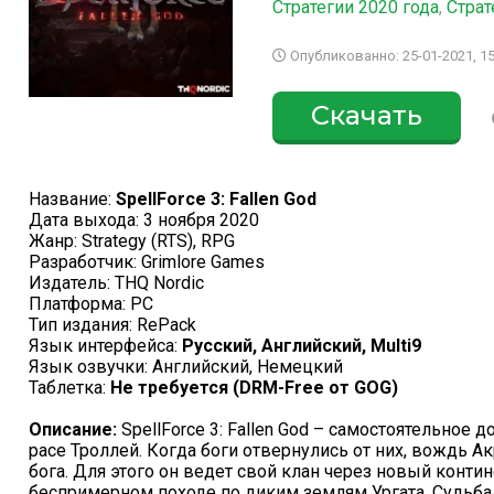
Стратегии 2020 года
,
Страт
Опубликованно: 25-01-2021, 15
Скачать
Название:
SpellForce 3: Fallen God
Дата выхода: 3 ноября 2020
Жанр: Strategy (RTS), RPG
Разработчик: Grimlore Games
Издатель: THQ Nordic
Платформа: PC
Тип издания: RePack
Язык интерфейса:
Русский, Английский, Multi9
Язык озвучки: Английский, Немецкий
Таблетка:
Не требуется (DRM-Free от GOG)
Описание:
SpellForce 3: Fallen God – самостоятельное 
расе Троллей. Когда боги отвернулись от них, вождь А
бога. Для этого он ведет свой клан через новый контин
беспримерном походе по диким землям Ургата. Судьб