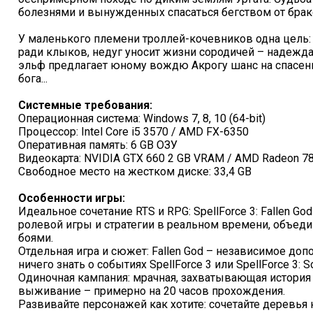
болезнями и вынужденных спасаться бегством от брак
У маленького племени троллей-кочевников одна цель:
ради клыков, недуг уносит жизни сородичей – надежда 
эльф предлагает юному вождю Акрогу шанс на спасен
бога...
Системные требования:
Операционная система: Windows 7, 8, 10 (64-bit)
Процессор: Intel Core i5 3570 / AMD FX-6350
Оперативная память: 6 GB ОЗУ
Видеокарта: NVIDIA GTX 660 2 GB VRAM / AMD Radeon 7
Свободное место на жестком диске: 33,4 GB
Особенности игры:
Идеальное сочетание RTS и RPG: SpellForce 3: Fallen G
ролевой игры и стратегии в реальном времени, объе
боями.
Отдельная игра и сюжет: Fallen God – независимое допо
ничего знать о событиях SpellForce 3 или SpellForce 3: So
Одиночная кампания: мрачная, захватывающая история
выживание – примерно на 20 часов прохождения.
Развивайте персонажей как хотите: сочетайте деревья 