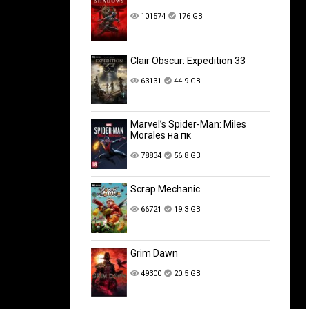
101574
176 GB
Clair Obscur: Expedition 33
63131
44.9 GB
Marvel’s Spider-Man: Miles
Morales на пк
78834
56.8 GB
Scrap Mechanic
66721
19.3 GB
Grim Dawn
49300
20.5 GB