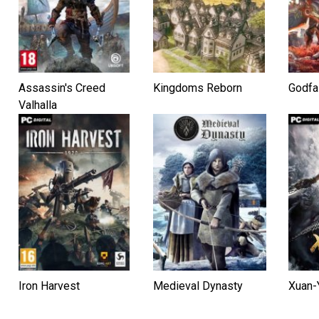
Assassin's Creed
Kingdoms Reborn
Godfal
Valhalla
Iron Harvest
Medieval Dynasty
Xuan-