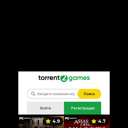
Поиск
Войти
Регистрация
5.9
4.9
4.7