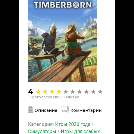
4
Проголосовало
3
человек
Описание
Комментарии
Категория:
Игры 2026 года
/
Симуляторы
/
Игры для слабых