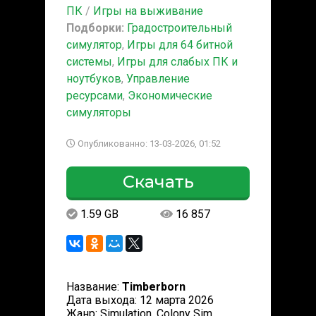
ПК
/
Игры на выживание
Подборки:
Градостроительный
симулятор
,
Игры для 64 битной
системы
,
Игры для слабых ПК и
ноутбуков
,
Управление
ресурсами
,
Экономические
симуляторы
Опубликованно: 13-03-2026, 01:52
Скачать
1.59 GB
16 857
Название:
Timberborn
Дата выхода: 12 марта 2026
Жанр: Simulation, Colony Sim,