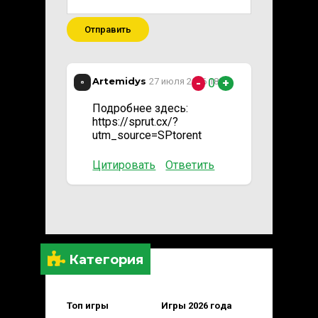
Отправить
Artemidys
0
27 июля 2026 18:17
-
+
Подробнее здесь:
https://sprut.cx/?
utm_source=SPtorent
Цитировать
Ответить
Категория
Топ игры
Игры 2026 года