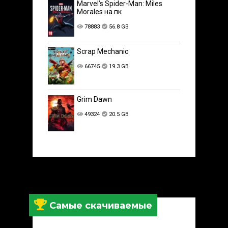
Marvel’s Spider-Man: Miles
Morales на пк
78883
56.8 GB
Scrap Mechanic
66745
19.3 GB
Grim Dawn
49324
20.5 GB
Самые скачиваемые