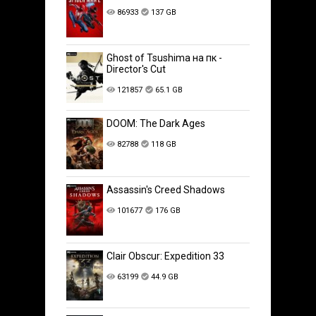
86933
137 GB
Ghost of Tsushima на пк -
Director's Cut
121857
65.1 GB
DOOM: The Dark Ages
82788
118 GB
Assassin's Creed Shadows
101677
176 GB
Clair Obscur: Expedition 33
63199
44.9 GB