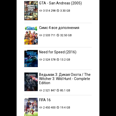
GTA - San Andreas (2005)
3 514 298
3.30 GB
Симс 4 все дополнения
2 533 711
32.50 GB
Need for Speed (2016)
2 524 578
13.2 GB
Ведьмак 3: Дикая Охота / The
Witcher 3: Wild Hunt - Complete
Edition
2 521 847
85.1 GB
FIFA 16
2 450 400
19.4 GB