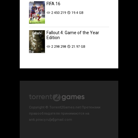
FIFA 16
2 450 219
19.4 GB
Fallout 4: Game of the Year
Edition
2 298 298
21.97 GB
Copyright © Torrent2Games.net Претензии
правообладателя принимаются на
anti.piracy.ru[at]gmail.com