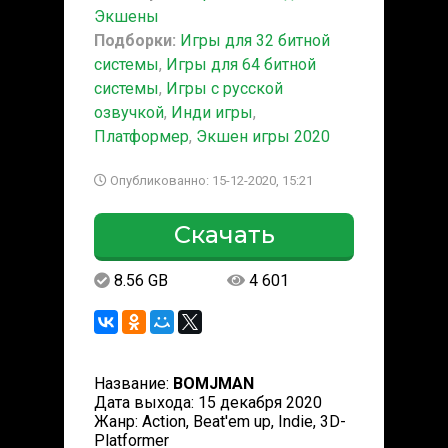
Экшены
Подборки:
Игры для 32 битной
системы
,
Игры для 64 битной
системы
,
Игры с русской
озвучкой
,
Инди игры
,
Платформер
,
Экшен игры 2020
Опубликованно: 15-12-2020, 15:21
Скачать
8.56 GB
4 601
Название:
BOMJMAN
Дата выхода: 15 декабря 2020
Жанр: Action, Beat'em up, Indie, 3D-
Platformer