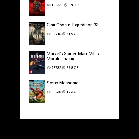
101331
176 GB
Clair Obscur: Expedition 33
62945
44.9 GB
Marvel’s Spider-Man: Miles
Morales на пк
78732
56.8 GB
Scrap Mechanic
66630
19.3 GB