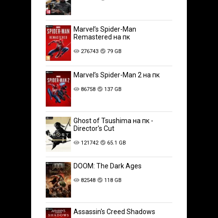
Marvel’s Spider-Man
Remastered на пк
276743
79 GB
Marvel’s Spider-Man 2 на пк
86758
137 GB
Ghost of Tsushima на пк -
Director's Cut
121742
65.1 GB
DOOM: The Dark Ages
82548
118 GB
Assassin's Creed Shadows