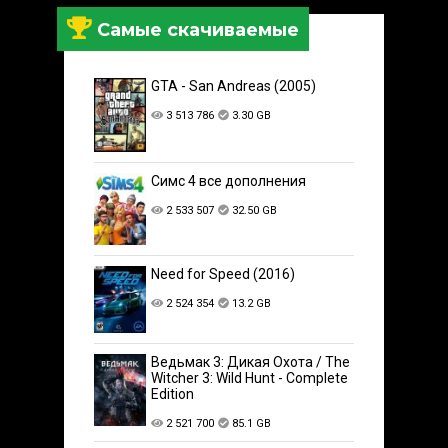
Самые скачиваемые
GTA - San Andreas (2005)
3 513 786
3.30 GB
Симс 4 все дополнения
2 533 507
32.50 GB
Need for Speed (2016)
2 524 354
13.2 GB
Ведьмак 3: Дикая Охота / The
Witcher 3: Wild Hunt - Complete
Edition
2 521 700
85.1 GB