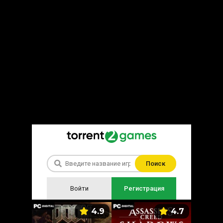
Поиск
Войти
Регистрация
5.9
4.9
4.7