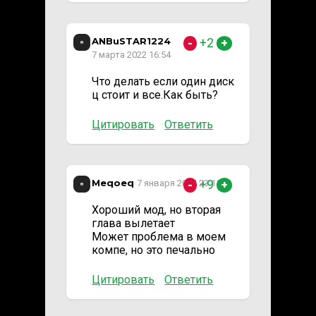
ANBuSTAR1224
+2
-
+
7 марта 2022 16:54
Что делать если один диск
ц стоит и все.Как быть?
Цитировать
Ответить
Meqoeq
+9
7 января 2024 23:11
-
+
Хороший мод, но вторая
глава вылетает
Может проблема в моем
компе, но это печально
Цитировать
Ответить