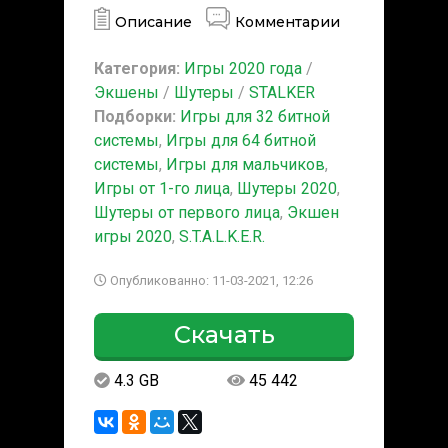
Описание
Комментарии
Категория:
Игры 2020 года
/
Экшены
/
Шутеры
/
STALKER
Подборки:
Игры для 32 битной
системы
,
Игры для 64 битной
системы
,
Игры для мальчиков
,
Игры от 1-го лица
,
Шутеры 2020
,
Шутеры от первого лица
,
Экшен
игры 2020
,
S.T.A.L.K.E.R.
Опубликованно: 11-03-2021, 12:26
Скачать
4.3 GB
45 442