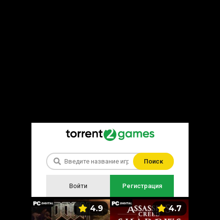
Поиск
Войти
Регистрация
5.9
4.9
4.7