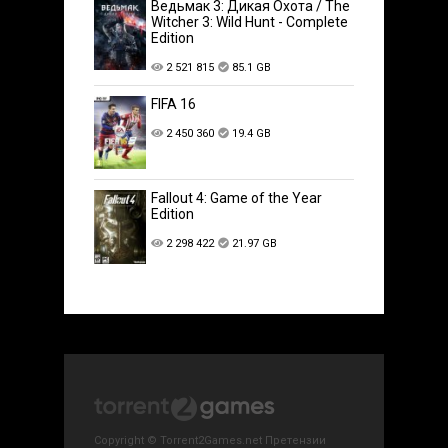
Ведьмак 3: Дикая Охота / The
Witcher 3: Wild Hunt - Complete
Edition
2 521 815
85.1 GB
FIFA 16
2 450 360
19.4 GB
Fallout 4: Game of the Year
Edition
2 298 422
21.97 GB
Copyright © Torrent2Games.net Претензии