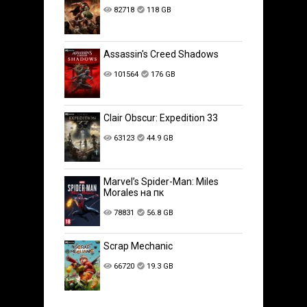
82718
118 GB
Assassin's Creed Shadows
101564
176 GB
Clair Obscur: Expedition 33
63123
44.9 GB
Marvel’s Spider-Man: Miles
Morales на пк
78831
56.8 GB
Scrap Mechanic
66720
19.3 GB