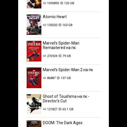
1095895
120 GB
Atomic Heart
135020
163 GB
Marvel’s Spider-Man
Remastered на пк
276924
79 GB
Marvel’s Spider-Man 2 на пк
86887
137 GB
Ghost of Tsushima на пк -
Director's Cut
121827
65.1 GB
DOOM: The Dark Ages