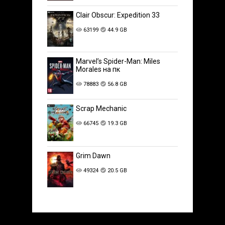
Clair Obscur: Expedition 33
63199
44.9 GB
Marvel’s Spider-Man: Miles
Morales на пк
78883
56.8 GB
Scrap Mechanic
66745
19.3 GB
Grim Dawn
49324
20.5 GB