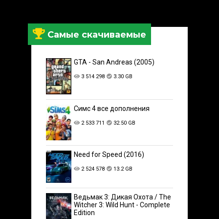
Самые скачиваемые
GTA - San Andreas (2005)
3 514 298
3.30 GB
Симс 4 все дополнения
2 533 711
32.50 GB
Need for Speed (2016)
2 524 578
13.2 GB
Ведьмак 3: Дикая Охота / The
Witcher 3: Wild Hunt - Complete
Edition