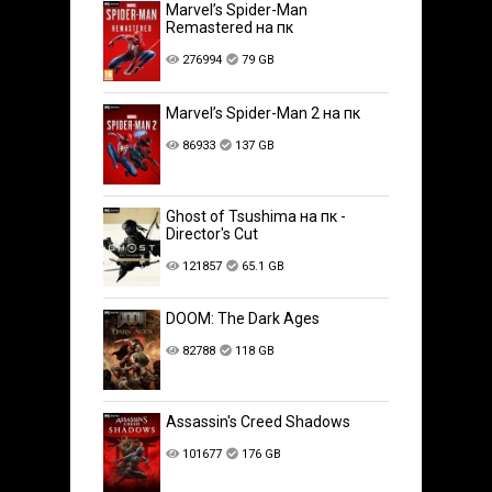
Marvel’s Spider-Man
Remastered на пк
276994
79 GB
Marvel’s Spider-Man 2 на пк
86933
137 GB
Ghost of Tsushima на пк -
Director's Cut
121857
65.1 GB
DOOM: The Dark Ages
82788
118 GB
Assassin's Creed Shadows
101677
176 GB