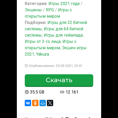
Категория:
Игры 2021 года
/
Экшены
/
RPG
/
Игры с
открытым миром
Подборки:
Игры для 32 битной
системы
,
Игры для 64 битной
системы
,
Игры для геймпада
,
Игры от 3-го лица
,
Игры с
открытым миром
,
Экшен игры
2021
,
Yakuza
Опубликованно: 25-03-2021, 23:41
Скачать
35.5 GB
12 161