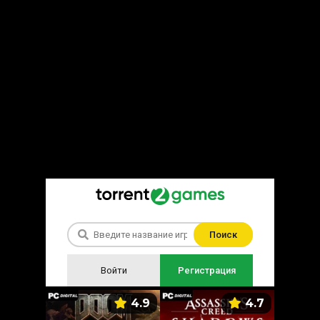
Поиск
Войти
Регистрация
5.9
4.9
4.7