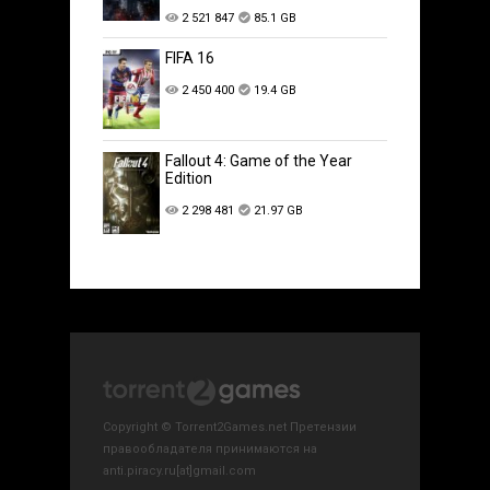
2 521 847
85.1 GB
FIFA 16
2 450 400
19.4 GB
Fallout 4: Game of the Year
Edition
2 298 481
21.97 GB
Copyright © Torrent2Games.net Претензии
правообладателя принимаются на
anti.piracy.ru[at]gmail.com