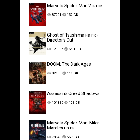
Marvel’s Spider-Man 2 на пк
87021
137 GB
Ghost of Tsushima на пк -
Director's Cut
121907
65.1 GB
DOOM: The Dark Ages
82899
118 GB
Assassin's Creed Shadows
101860
176 GB
Marvel’s Spider-Man: Miles
Morales на пк
78946
56.8 GB