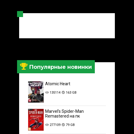
Популярные новинки
Atomic Heart
135114
163 GB
Marvel’s Spider-Man
Remastered на пк
277109
79 GB