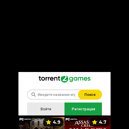
Поиск
Войти
Регистрация
5.9
4.9
4.7