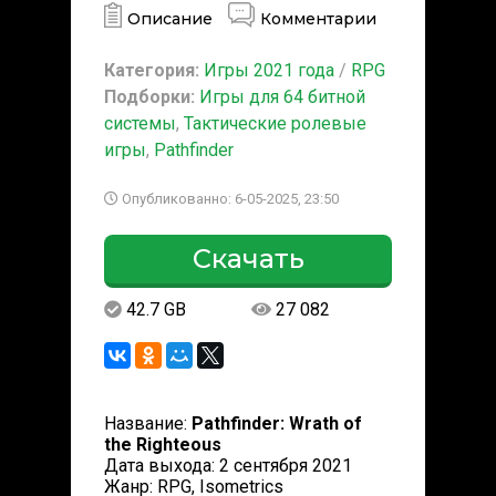
Описание
Комментарии
Категория:
Игры 2021 года
/
RPG
Подборки:
Игры для 64 битной
системы
,
Тактические ролевые
игры
,
Pathfinder
Опубликованно: 6-05-2025, 23:50
Скачать
42.7 GB
27 082
Название:
Pathfinder: Wrath of
the Righteous
Дата выхода: 2 сентября 2021
Жанр: RPG, Isometrics