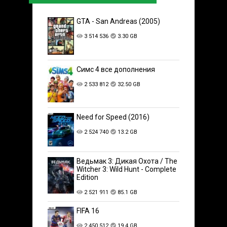
GTA - San Andreas (2005)
3 514 536
3.30 GB
Симс 4 все дополнения
2 533 812
32.50 GB
Need for Speed (2016)
2 524 740
13.2 GB
Ведьмак 3: Дикая Охота / The
Witcher 3: Wild Hunt - Complete
Edition
2 521 911
85.1 GB
FIFA 16
2 450 512
19.4 GB