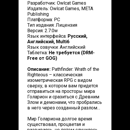
Разработчик: Owlcat Games
Издатель: Owlcat Games, META
Publishing
Платформа: PC
Тип издания: Лицензия
Версия: 2.7.0w
Язык интерфейса:
Русский,
Английский, Multi6
Язык озвучки: Английский
Таблетка:
Не требуется (DRM-
Free от GOG)
Описание:
Pathfinder: Wrath of the
Righteous – классическая
изометрическая RPG с видом
сверху, в котором вам придется
отправиться на просторы мира
Голарион и сразиться с Древним
Злом и демонами, что пробрались
в него через созданный разлом…
Мир Голариона долгое время
существовал, процветая и
развиваясь, но потом случилось