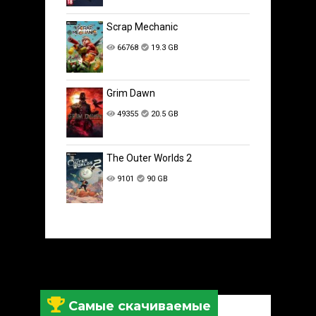
Scrap Mechanic
66768
19.3 GB
Grim Dawn
49355
20.5 GB
The Outer Worlds 2
9101
90 GB
Самые скачиваемые