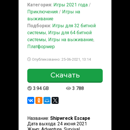
Категория:
Игры 2021 года
/
Приключения
/
Игры на
выживание
Подборки:
Игры для 32 битной
системы
,
Игры для 64 битной
системы
,
Игры на выживание
,
Платформер
Опубликованно: 25-06-2021, 13:14
Скачать
3.94 GB
3 788
Название:
Shipwreck Escape
Дата выхода: 24 июня 2021
Жанр: Adventure, Survival,