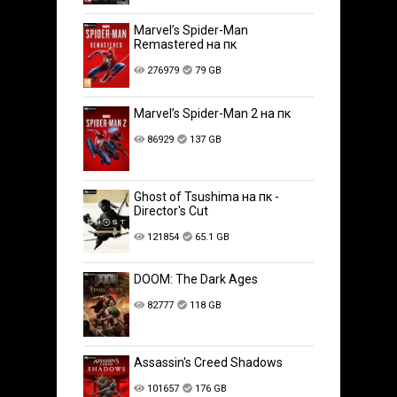
Marvel’s Spider-Man
Remastered на пк
276979
79 GB
Marvel’s Spider-Man 2 на пк
86929
137 GB
Ghost of Tsushima на пк -
Director's Cut
121854
65.1 GB
DOOM: The Dark Ages
82777
118 GB
Assassin's Creed Shadows
101657
176 GB