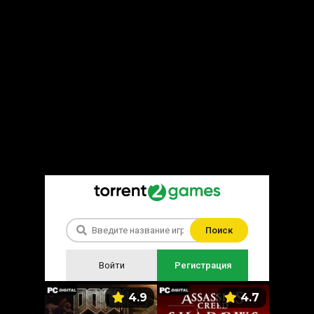
Поиск
Войти
Регистрация
5.9
4.9
4.7