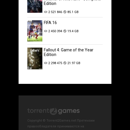
Edition
2 521 846
85.1 GB
FIFA 16
2 450 394
19.4 GB
Fallout 4: Game of the Year
Edition
2 298 475
21.97 GB
Copyright © Torrent2Games.net Претензии
правообладателя принимаются на