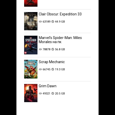
Clair Obscur: Expedition 33
63189
44.9 GB
Marvel’s Spider-Man: Miles
Morales на пк
78878
56.8 GB
Scrap Mechanic
66745
19.3 GB
Grim Dawn
49321
20.5 GB