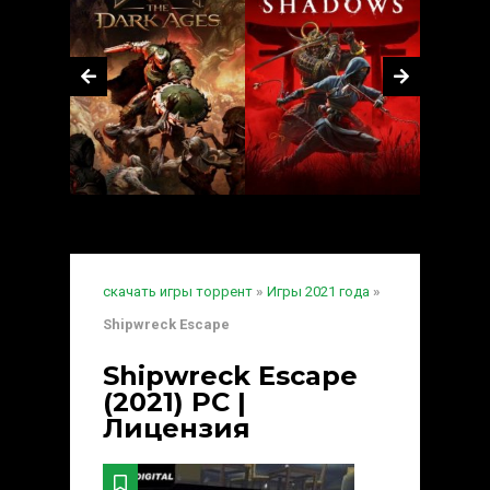
скачать игры торрент
»
Игры 2021 года
»
Shipwreck Escape
Shipwreck Escape
(2021) PC |
Лицензия