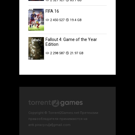
2 521 921
85.1 GB
FIFA 16
2 450 527
19.4 GB
Fallout 4: Game of the Year
Edition
2 298 587
21.97 GB
Copyright © Torrent2Games.net Претензии
правообладателя принимаются на
anti.piracy.ru[at]gmail.com