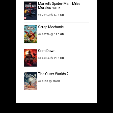
Marvel’s Spider-Man: Miles
Morales на пк
78963
56.8 GB
Scrap Mechanic
66776
19.3 GB
Grim Dawn
49364
20.5 GB
The Outer Worlds 2
9109
90 GB