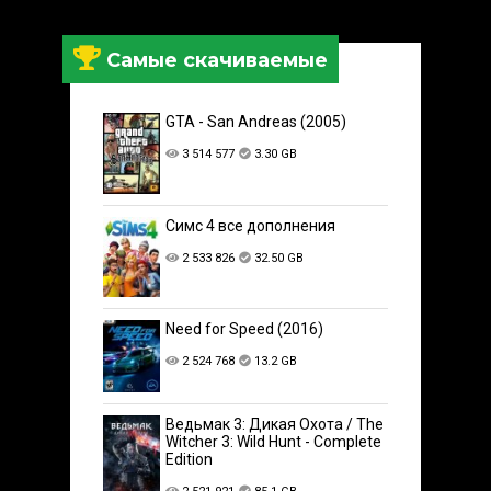
Самые скачиваемые
GTA - San Andreas (2005)
3 514 577
3.30 GB
Симс 4 все дополнения
2 533 826
32.50 GB
Need for Speed (2016)
2 524 768
13.2 GB
Ведьмак 3: Дикая Охота / The
Witcher 3: Wild Hunt - Complete
Edition