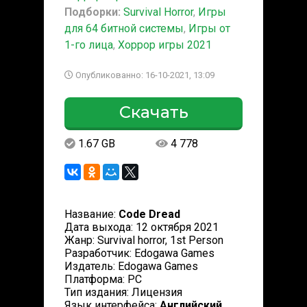
Подборки:
Survival Horror
,
Игры
для 64 битной системы
,
Игры от
1-го лица
,
Хоррор игры 2021
Опубликованно: 16-10-2021, 13:09
Скачать
1.67 GB
4 778
Название:
Code Dread
Дата выхода: 12 октября 2021
Жанр: Survival horror, 1st Person
Разработчик: Edogawa Games
Издатель: Edogawa Games
Платформа: PC
Тип издания: Лицензия
Язык интерфейса:
Английский,