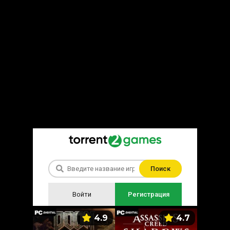
Поиск
Войти
Регистрация
5.9
4.9
4.7