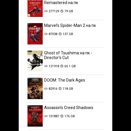
Remastered на пк
277129
79 GB
Marvel’s Spider-Man 2 на пк
87038
137 GB
Ghost of Tsushima на пк -
Director's Cut
121918
65.1 GB
DOOM: The Dark Ages
82916
118 GB
Assassin's Creed Shadows
101887
176 GB