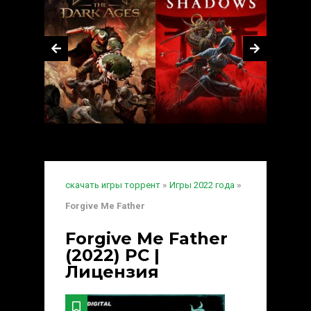
скачать игры торрент
»
Игры 2022 года
»
Forgive Me Father
Forgive Me Father
(2022) PC |
Лицензия