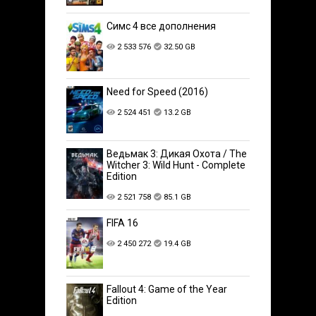
Симс 4 все дополнения
2 533 576
32.50 GB
Need for Speed (2016)
2 524 451
13.2 GB
Ведьмак 3: Дикая Охота / The
Witcher 3: Wild Hunt - Complete
Edition
2 521 758
85.1 GB
FIFA 16
2 450 272
19.4 GB
Fallout 4: Game of the Year
Edition