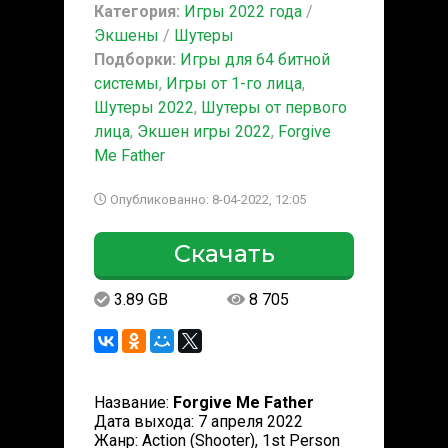
Категория:
Игры 2022 года
/
Экшены
/
Шутеры
Подборки:
Игры для 64 битной
системы
,
Игры от 1-го лица
,
Шутеры 2022
,
Шутеры от первого
лица
,
Экшен игры 2022
,
Forgive
Me Father
Опубликованно: 8-04-2022, 12:05
Скачать
3.89 GB
8 705
Название:
Forgive Me Father
Дата выхода: 7 апреля 2022
Жанр: Action (Shooter), 1st Person