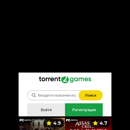
Поиск
Войти
Регистрация
5.9
4.9
4.7