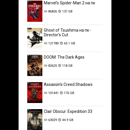
Marvel’s Spider-Man 2 на пк
86826
137 GB
Ghost of Tsushima на пк -
Director's Cut
121780
65.1 GB
DOOM: The Dark Ages
82625
118 GB
Assassin's Creed Shadows
101441
176 GB
Clair Obscur: Expedition 33
63029
44.9 GB