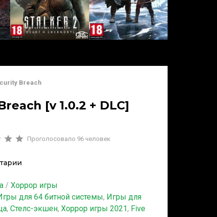
ecurity Breach
Breach [v 1.0.2 + DLC]
Проголосовало
96
человек
тарии
а
/
Хоррор игры
Игры для 64 битной системы
,
Игры для
ца
,
Стелс-экшен
,
Хоррор игры 2021
,
Five