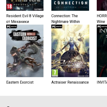
Resident Evil 8 Village
Connection: The
HORRO
от Механики
Nightmare Within
Wine
Eastern Exorcist
Actraiser Renaissance
INVIT