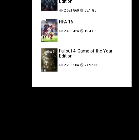
Edition
2 521 860
85.1 GB
FIFA 16
2 450 424
19.4 GB
Fallout 4: Game of the Year
Edition
2 298 504
21.97 GB