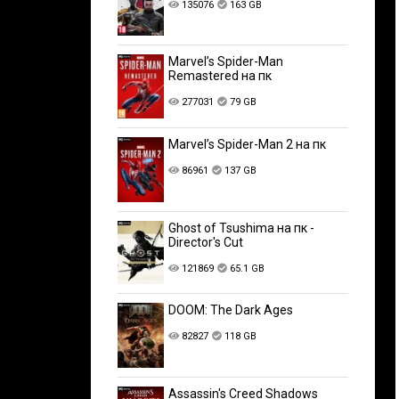
135076
163 GB
Marvel’s Spider-Man
Remastered на пк
277031
79 GB
Marvel’s Spider-Man 2 на пк
86961
137 GB
Ghost of Tsushima на пк -
Director's Cut
121869
65.1 GB
DOOM: The Dark Ages
82827
118 GB
Assassin's Creed Shadows