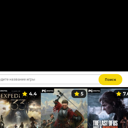
Поиск
4.4
5
7.