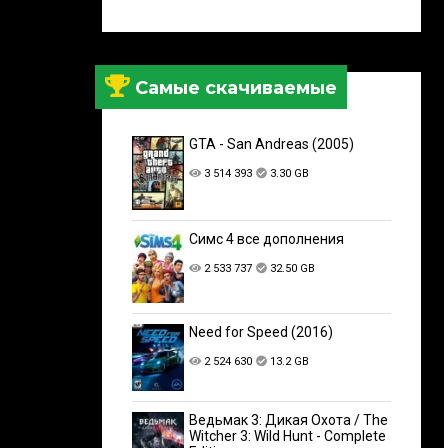
Самые скачиваемые
GTA - San Andreas (2005)
3 514 393
3.30 GB
Симс 4 все дополнения
2 533 737
32.50 GB
Need for Speed (2016)
2 524 630
13.2 GB
Ведьмак 3: Дикая Охота / The
Witcher 3: Wild Hunt - Complete