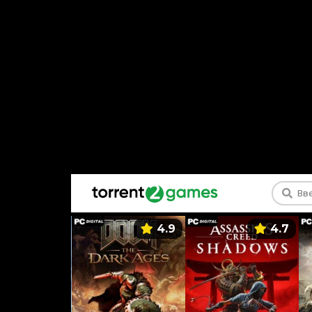
5.9
4.9
4.7