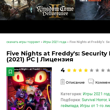
скачать игры торрент
»
Игры 2021 года
» Five Nights at Freddy's: S
Five Nights at Freddy's: Security 
(2021) PC | Лицензия
4
Описание
Коммен
Категория:
Игры 2021 год
Подборки:
Survival Horror
,
геймпада
,
Игры от 1-го ли