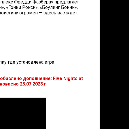
екс Фредди Фазбера» предлагает
, «Гонки Рокси», «Боулинг Бонни»,
воистину огромен — здесь вас ждет
апку где установлена игра
обавлено дополнение: Five Nights at
бновлено 25.07.2023 г.