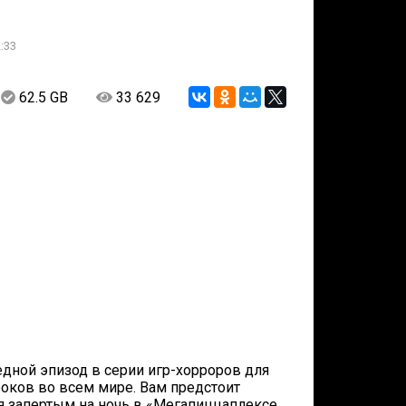
:33
62.5 GB
33 629
чередной эпизод в серии игр-хорроров для
роков во всем мире. Вам предстоит
я запертым на ночь в «Мегапиццаплексе