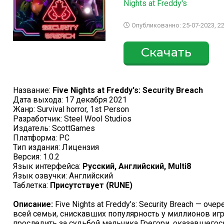
Nights at Freddy's
Опубликованно: 25-07-2023, 22
Скачать
Название:
Five Nights at Freddy's: Security Breach
Дата выхода: 17 декабря 2021
Жанр: Survival horror, 1st Person
Разработчик: Steel Wool Studios
Издатель: ScottGames
Платформа: PC
Тип издания: Лицензия
Версия: 1.0.2
Язык интерфейса:
Русский, Английский, Multi8
Язык озвучки: Английский
Таблетка:
Присутствует (RUNE)
Описание:
Five Nights at Freddy’s: Security Breach — о
всей семьи, снискавших популярность у миллионов иг
проследить за судьбой мальчика Грегори, оказавшегос