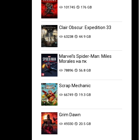
101745
176 GB
Clair Obscur: Expedition 33
63238
44.9 GB
Marvel’s Spider-Man: Miles
Morales на пк
78896
56.8 GB
Scrap Mechanic
66749
19.3 GB
Grim Dawn
49330
20.5 GB