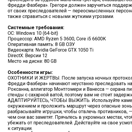
Фредди Фазбера». Грегори должен заручиться поддерж
от своих преследователей — переосмысленных персонаж
также справиться с новыми жуткими угрозами.
Системные требования:
ОС: Windows 10 (64-bit)
Процессор: AMD Ryzen 5 3600, Core i5 6600K
Оперативная память: 8 GB ОЗУ
Видеокарта: Nvidia GeForce GTX 1050 Ti
DirectX: Версии 12
Место на диске: 80 GB
Особенности игры:
ОХОТНИКИ И ЖЕРТВЫ. После запуска ночных протокол
Фредди Фазбера» начинают неустанно преследовать на
Роксанна, аллигатор Монтгомери и Ванесса — охрана п
стенды с сахарной ватой, поэтому вам не стоит задерж
АДАПТИРУЙТЕСЬ, ЧТОБЫ ВЫЖИТЬ. Используйте камеры
окружением и проложить маршрут через опасные зоны.
разбрасывайте игрушки, чтобы отвлечь противников, 
чем они вас заметят. Прячьтесь в укромных местах, чт
убежать от преследователей. Действуйте на свое усмот
к ситуации.