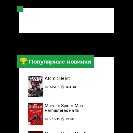
Популярные новинки
Atomic Heart
135162
163 GB
Marvel’s Spider-Man
Remastered на пк
277219
79 GB