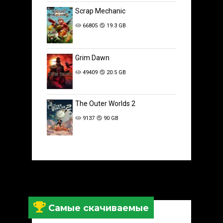
Scrap Mechanic
66805
19.3 GB
Grim Dawn
49409
20.5 GB
The Outer Worlds 2
9137
90 GB
Самые скачиваемые