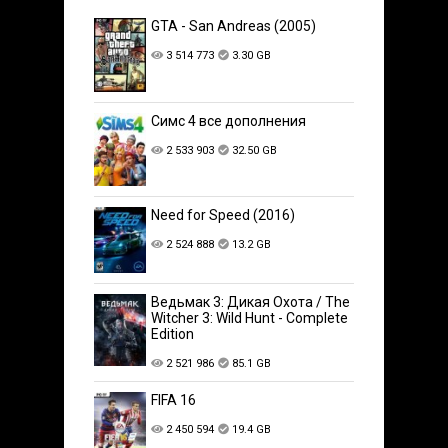
GTA - San Andreas (2005)
3 514 773
3.30 GB
Симс 4 все дополнения
2 533 903
32.50 GB
Need for Speed (2016)
2 524 888
13.2 GB
Ведьмак 3: Дикая Охота / The
Witcher 3: Wild Hunt - Complete
Edition
2 521 986
85.1 GB
FIFA 16
2 450 594
19.4 GB