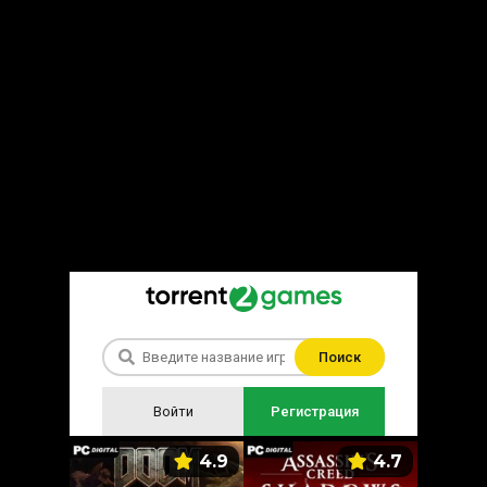
Поиск
Войти
Регистрация
5.9
4.9
4.7