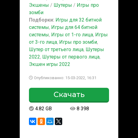
Экшены
/
Шутеры
/
Игры про
зомби
Подборки:
Игры для 32 битной
системы
,
Игры для 64 битной
системы
,
Игры от 1-го лица
,
Игры
от 3-го лица
,
Игры про зомби
,
Шутер от третьего лица
,
Шутеры
2022
,
Шутеры от первого лица
,
Экшен игры 2022
Опубликованно: 15-03-2022, 16:31
Скачать
4.82 GB
8 398