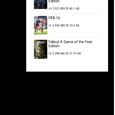
Edition
2 521 839
85.1 GB
FIFA 16
2 450 389
19.4 GB
Fallout 4: Game of the Year
Edition
2 298 466
21.97 GB