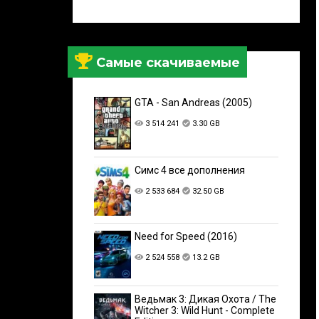
Самые скачиваемые
GTA - San Andreas (2005)
3 514 241
3.30 GB
Симс 4 все дополнения
2 533 684
32.50 GB
Need for Speed (2016)
2 524 558
13.2 GB
Ведьмак 3: Дикая Охота / The
Witcher 3: Wild Hunt - Complete