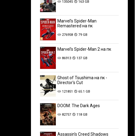
135045
163 GB
Marvel’s Spider-Man
Remastered на пк
276958
79 GB
Marvel’s Spider-Man 2 на пк
86913
137 GB
Ghost of Tsushima на пк -
Director's Cut
121851
65.1 GB
DOOM: The Dark Ages
82757
118 GB
Assassin's Creed Shadows