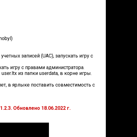
nobyl)
учетных записей (UAC), запускать игру с
скать игру с правами администратора.
ser.ltx из папки userdata, в корне игры.
лет, в ярлыке поставить совместимость с
.2.3. Обновлено 18.06.2022 г.