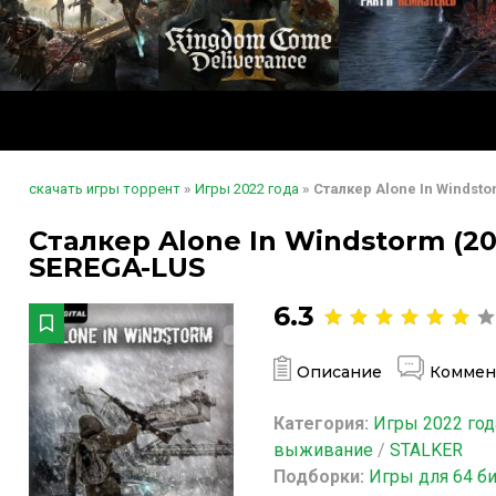
скачать игры торрент
»
Игры 2022 года
» Сталкер Alone In Windst
Сталкер Alone In Windstorm (20
SEREGA-LUS
6.3
Описание
Коммен
Категория:
Игры 2022 год
выживание
/
STALKER
Подборки:
Игры для 64 б