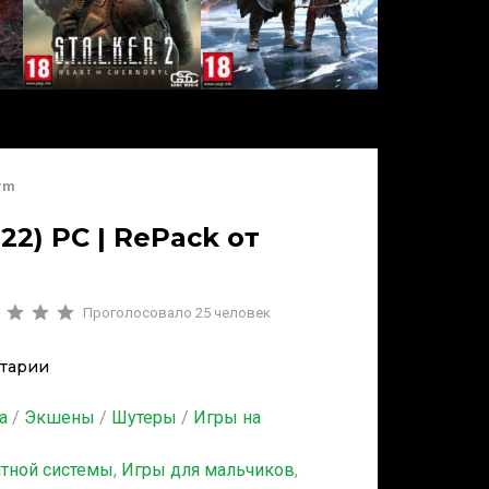
orm
22) PC | RePack от
Проголосовало
25
человек
тарии
а
/
Экшены
/
Шутеры
/
Игры на
итной системы
,
Игры для мальчиков
,