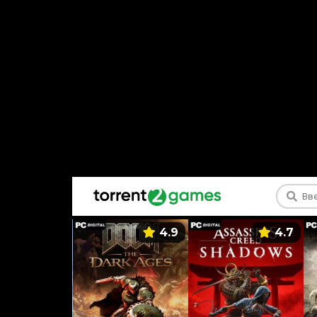
5.9
4.9
4.7