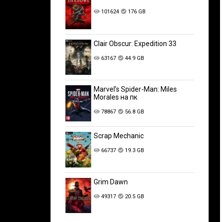
101624
176 GB
Clair Obscur: Expedition 33
63167
44.9 GB
Marvel’s Spider-Man: Miles
Morales на пк
78867
56.8 GB
Scrap Mechanic
66737
19.3 GB
Grim Dawn
49317
20.5 GB