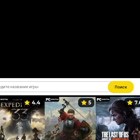
Поиск
4.4
5
7.