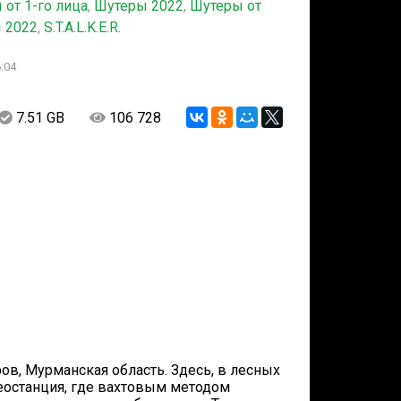
 от 1-го лица
,
Шутеры 2022
,
Шутеры от
 2022
,
S.T.A.L.K.E.R.
:04
7.51 GB
106 728
ов, Мурманская область. Здесь, в лесных
теостанция, где вахтовым методом