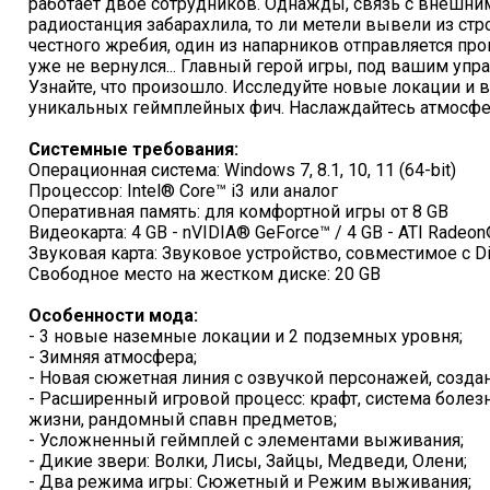
работает двое сотрудников. Однажды, связь с внешни
радиостанция забарахлила, то ли метели вывели из ст
честного жребия, один из напарников отправляется про
уже не вернулся... Главный герой игры, под вашим упра
Узнайте, что произошло. Исследуйте новые локации и 
уникальных геймплейных фич. Наслаждайтесь атмосфер
Системные требования:
Операционная система: Windows 7, 8.1, 10, 11 (64-bit)
Процессор: Intel® Core™ i3 или аналог
Оперативная память: для комфортной игры от 8 GB
Видеокарта: 4 GB - nVIDIA® GeForce™ / 4 GB - ATI Radeo
Звуковая карта: Звуковое устройство, совместимое с Di
Свободное место на жестком диске: 20 GB
Особенности мода:
- 3 новые наземные локации и 2 подземных уровня;
- Зимняя атмосфера;
- Новая сюжетная линия с озвучкой персонажей, создан
- Расширенный игровой процесс: крафт, система болезн
жизни, рандомный спавн предметов;
- Усложненный геймплей с элементами выживания;
- Дикие звери: Волки, Лисы, Зайцы, Медведи, Олени;
- Два режима игры: Сюжетный и Режим выживания;