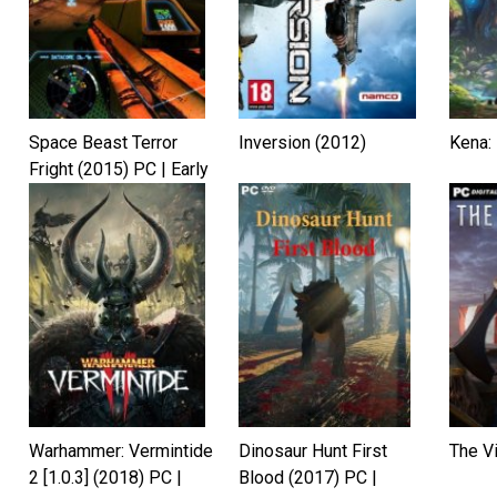
Space Beast Terror
Inversion (2012)
Kena: 
Fright (2015) PC | Early
Access
Warhammer: Vermintide
Dinosaur Hunt First
The V
2 [1.0.3] (2018) PC |
Blood (2017) PC |