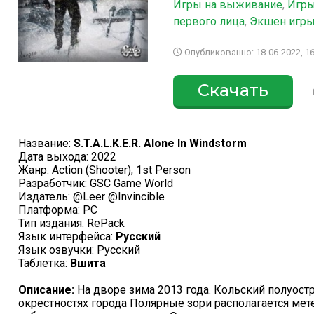
Игры на выживание
,
Игры
первого лица
,
Экшен игры
Опубликованно: 18-06-2022, 16
Скачать
Название:
S.T.A.L.K.E.R. Alone In Windstorm
Дата выхода: 2022
Жанр: Action (Shooter), 1st Person
Разработчик: GSC Game World
Издатель: @Leer @Invincible
Платформа: PC
Тип издания: RePack
Язык интерфейса:
Русский
Язык озвучки: Русский
Таблетка:
Вшита
Описание:
На дворе зима 2013 года. Кольский полуостр
окрестностях города Полярные зори располагается ме