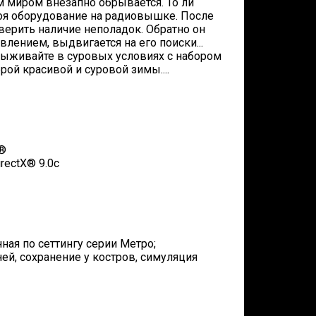
м миром внезапно обрывается. То ли
роя оборудование на радиовышке. После
верить наличие неполадок. Обратно он
влением, выдвигается на его поиски...
выживайте в суровых условиях с набором
ой красивой и суровой зимы....
n®
rectX® 9.0с
ная по сеттингу серии Метро;
ей, сохранение у костров, симуляция