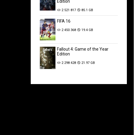
Edition
2 521 817
85.1 GB
FIFA 16
2 450 368
19.4 GB
Fallout 4: Game of the Year
Edition
2 298 428
21.97 GB