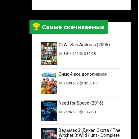
Самые скачиваемые
GTA - San Andreas (2005)
3 514 192
3.30 GB
Симс 4 все дополнения
2 533 657
32.50 GB
Need for Speed (2016)
2 524 533
13.2 GB
Ведьмак 3: Дикая Охота / The
Witcher 3: Wild Hunt - Complete