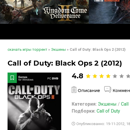
скачать игры торрент
»
Экшены
» Call of Duty: Black Ops 2 (2012)
Call of Duty: Black Ops 2 (2012)
4.8
Описание
Коммен
Категория:
Экшены
/
Call
Подборки:
Call of Duty
Опубликованно: 19-11-2012, 18