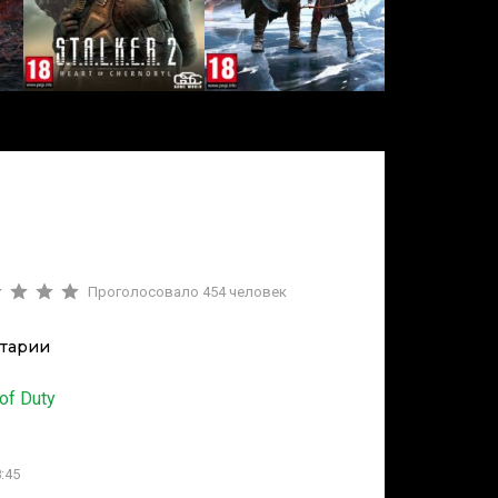
Проголосовало
454
человек
тарии
 of Duty
:45