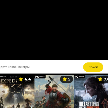
Поиск
4.4
5
7.