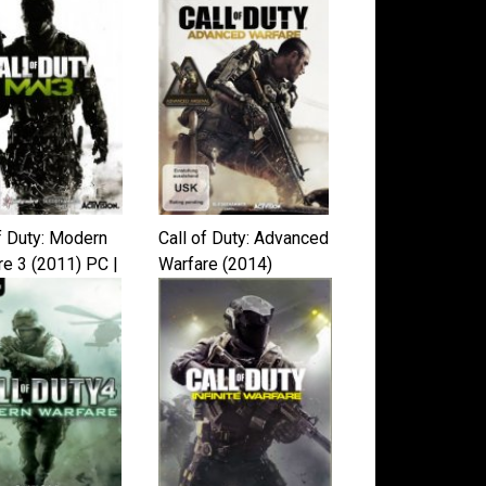
f Duty: Modern
Call of Duty: Advanced
re 3 (2011) PC |
Warfare (2014)
k от xatab