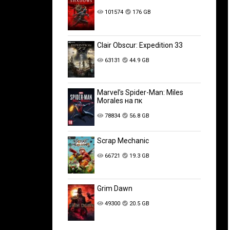
101574
176 GB
Clair Obscur: Expedition 33
63131
44.9 GB
Marvel’s Spider-Man: Miles
Morales на пк
78834
56.8 GB
Scrap Mechanic
66721
19.3 GB
Grim Dawn
49300
20.5 GB