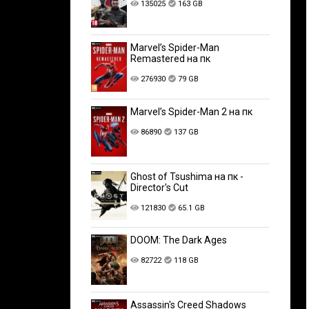
135025
163 GB
Marvel’s Spider-Man
Remastered на пк
276930
79 GB
Marvel’s Spider-Man 2 на пк
86890
137 GB
Ghost of Tsushima на пк -
Director's Cut
121830
65.1 GB
DOOM: The Dark Ages
82722
118 GB
Assassin's Creed Shadows