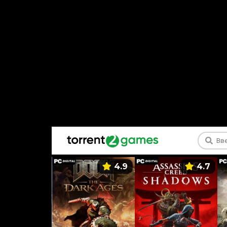
5.9
4.9
4.7