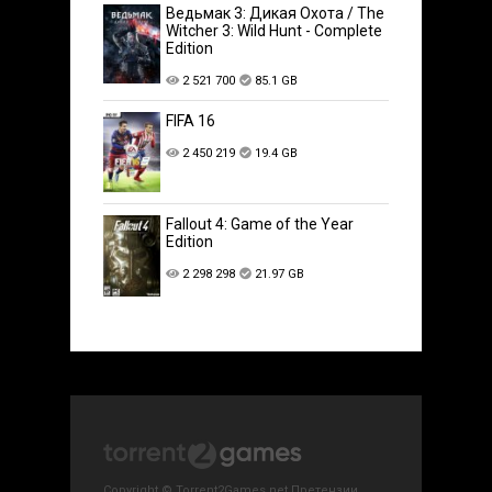
Ведьмак 3: Дикая Охота / The
Witcher 3: Wild Hunt - Complete
Edition
2 521 700
85.1 GB
FIFA 16
2 450 219
19.4 GB
Fallout 4: Game of the Year
Edition
2 298 298
21.97 GB
Copyright © Torrent2Games.net Претензии