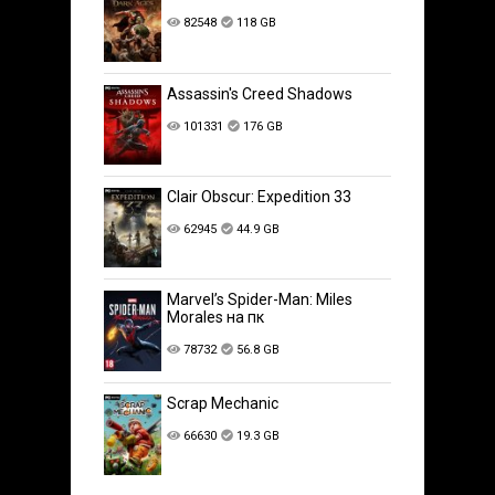
82548
118 GB
Assassin's Creed Shadows
101331
176 GB
Clair Obscur: Expedition 33
62945
44.9 GB
Marvel’s Spider-Man: Miles
Morales на пк
78732
56.8 GB
Scrap Mechanic
66630
19.3 GB