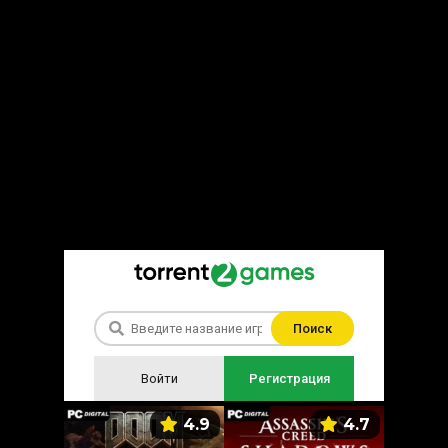
Поиск
Войти
Регистрация
5.9
4.9
4.7