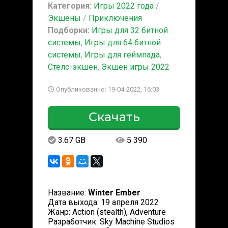
Категория:
Игры 2022 года
/
Экшены
/
Приключения
Подборки:
Игры для 32 битной
системы
,
Игры для 64 битной
системы
,
Игры для геймпада
,
Стелс-экшен
,
Экшен игры 2022
Опубликованно: 19-04-2022, 16:03
Скачать
3.67 GB
5 390
Название:
Winter Ember
Дата выхода: 19 апреля 2022
Жанр: Action (stealth), Adventure
Разработчик: Sky Machine Studios