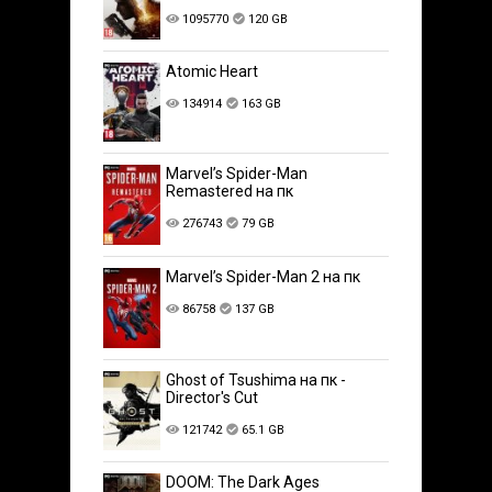
1095770
120 GB
Atomic Heart
134914
163 GB
Marvel’s Spider-Man
Remastered на пк
276743
79 GB
Marvel’s Spider-Man 2 на пк
86758
137 GB
Ghost of Tsushima на пк -
Director's Cut
121742
65.1 GB
DOOM: The Dark Ages